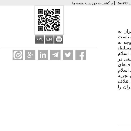
|
برگشت به فهرست نسخه ها
ران به
سیاست
ا توجه به
مسلط،
 اسلام
ینی در
ف‌های
 اسلام
 تجزیه
ئتلاف
ران را