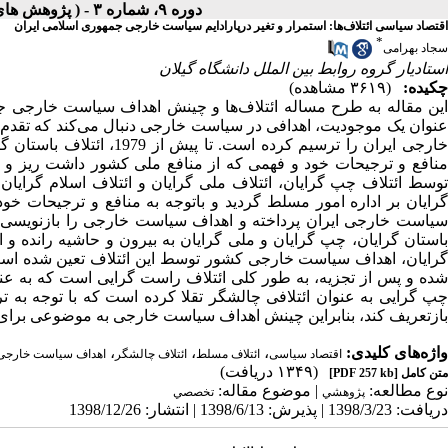
دوره ۹، شماره ۳ - ( پژوهش های سیاسی جهان اسلام شماره پاییز ۱۳۹۸ )
اقتصاد سیاسی ائتلاف‌ها: استمرار و تغیر درپارادایم سیاست خارجی جمهوری اسلامی ایران
*
سجاد بهرامی
استادیار گروه روابط بین الملل دانشگاه گیلان
چکیده:
(۳۶۱۹ مشاهده)
این مقاله به طرح مساله ائتلاف‌ها و چینش اهداف سیاست خارجی جمه
عنوان یک موجودیت، اهدافی در سیاست خارجی دنبال می‌کند که تقدم
خارجی ایران را ترسیم کرده
منافع و ترجیحات خود و فهمی که از منافع ملی کشور داشت ریز و د
توسط ائتلاف چپ گرایان، ائتلاف ملی گرایان و ائتلاف اسلام گرایان
گرایان بر اداره امور مسلط گردید و باتوجه به منافع و ترجیحات خود
سیاست خارجی ایران پرداخته و اهداف سیاست خارجی را بازنویسی کرد
باستان گرایان، چپ گرایان و ملی گرایان به بیرون و حاشیه رانده و ا
گرایان، اهداف سیاست خارجی کشور توسط این ائتلاف تعین شده است ک
شده و پس از تجزیه، به طور کلی ائتلاف راست گرایی است که به عن
چپ گرایی به عنوان ائتلافی چالشگر تقلا کرده است که با توجه به 
بازتعریف کند، بنابراین چینش اهداف سیاست خارجی به موضوعی برا
واژه‌های کلیدی:
،
،
،
اقتصاد سیاسی
ائتلاف مسلط
ائتلاف چالشگر
اهداف سیاست خارجی
(۱۳۴۹ دریافت)
متن کامل
[PDF 257 kb]
نوع مطالعه:
| موضوع مقاله:
پژوهشي
تخصصي
دریافت: 1398/3/23 | پذیرش: 1398/6/13 | انتشار: 1398/12/26