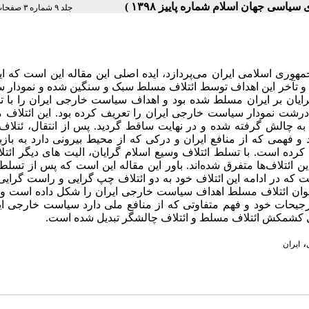
جلد ۹ شماره ۳ صفحات ۱۷۶-۱۵۷
وری اسلامی ایران می‌پردازد، ایده اصلی این مقاله این است که ای
 و تآخر این اهداف توسط ائتلاف مسلط سبک و سنگین شده و نمودار 
 است. تا پیش از 1979، ائتلاف باستان گرایان بر ایران مسلط شده بود و اهداف سیاست خارجی ایران را ب
رشت نمودار سیاست خارجی ایران را تعریف کرده بود. این ائتلاف 
 به چالش گرفته شده و در نهایت ساقط گردید. پس از انتقال، ئتلاف
 و فهمی که از منافع ایران و درکی که از محیط بیرونی دارد به بازب
ه است. با تسلط ائتلاف وسیع اسلام گرایان، الیت های دیگر ائتلا
ین ائتلاف‌ها متفرق شده‌اند. باور این مقاله این است که پس از تسلط
ه در ادامه این ائتلاف خود به دو ائتلاف چپ گرایی و راست گرایی
وان ائتلاف مسلط اهداف سیاست خارجی ایران را شکل داده است و ا
ترجیحات خود و فهم متفاوتی که از منافع ملی دارد سیاست خارجی ای
ی کشمکش ائتلاف مسلط و ائتلاف چالشگر تبدیل شده است.
،
ایران