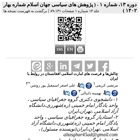
دوره ۱۳، شماره ۱ - ( پژوهش های سیاسی جهان اسلام شماره بهار
|
۱۴۰۲ )
جلد ۱۳ شماره ۱ صفحات ۱۳۱-۸۹
برگشت به فهرست نسخه ها
چالش‌ها و فرصت های امارت اسلامی افغانستان در روابط با
ایران
۲
*
۱
،
مرتضی کریمی
علی اصغر اسمعیل پور روشن
۳
،
تهمینه دانیالی
۱- دانشجوی دکتری گروه جغرافیای سیاسی ،
واحد یادگار امام خمینی (ره)شهرری،دانشگاه
آزاد اسلامی ،تهران،ایران
۲- استادیار گروه جغرافیای سیاسی ، واحد
یادگار امام خمینی (ره)شهرری،دانشگاه آزاد
اسلامی ،تهران،ایران(نویسنده مسئول) ،
aliasghar45ad@gmail.com