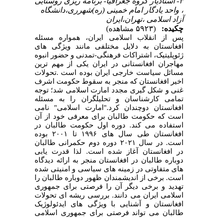
۳- استادیار گروه جغرافیا- برنامه ریزی روستایی
، واحد یادگار امام خمینی (ره)شهرری،دانشگاه
آزاد اسلامی ،تهران،ایران
چکیده:
(۵۹۲۳ مشاهده)
پس از انقلاب اسلامی ایران، همواره مسئله
افغانستان به دلایل مختلفی مانند ویژگی های
ژئوپلیتیک، اشتراکات فرهنگی-تمدنی و حضور انبوه
مهاجران افغانستانی در ایران یکی از مهم ترین
مسائل سیاست خارجی ایران بوده است
.
تحولات
اخیر افغانستان که منجر به سقوط حکومت اشرف
غنی و شکل گیری مجدد امارت اسلامی شد؛ توجه
تمامی کارشناسان و تحلیلگران را به مسئله
افغانستان دوچندان کرد."امارت اسلامی" نامی
است که حکومت طالبان برای معرفی خود از آن
استفاده می کند. دوره اول حکومت طالبان در
افغانستان طی سال های
۱۹۹۶
تا
۲۰۰۱
بوده
است. در سال
۲۰۲۱
دوره دوم حکمرانی طالبان
در افغانستان آغاز شده است. لذا قدرت یابی
دوباره طالبان در افغانستان منجر به ارائه دیدگاه
های متفاوتی در زمینه های سیاسی و امنیتی شده
است. برخی از اندیشمندان ظهور دوباره طالبان را
تهدید و برخی دیگر آن را فرصتی برای جمهوری
اسلامی ایران می دانند. بررسی ریشه ای تحولات
افغانستان و آشنایی با ویژگی های ایدئولوژیک
طالبان می تواند فرصتی برای جمهوری اسلامی