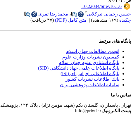
ص. ۱۰۲-۸۹
‎ 10.22034/priw.16.1.6
*
حسین رحمانی تیرکلایی
،
محمدرضا ثمری
چکیده
(۱۶۹ مشاهده)
|
متن کامل (PDF)
(۴۷ دریافت)
پایگاه های مرتبط
انجمن مطالعات جهان اسلام
کمسیون نشریات وزارت علوم
پايگاه استنادي علوم جهان اسلام
پایگاه اطلاعات علمی جهاد دانشگاهی (SID)
پایگاه اطلاعاتی آی اس آی (ISI)
بانك اطلاعات نشريات كشور
سامانه اطلاعات پژوهشی ایران
تماس با ما
تهران،
پاسداران، گلستان یکم (شهید مؤمن نژاد) ، پلاک ۱۲۴، پژوهشکده مطالعات فرهنگی و اجتماعی، ساختمان کتابخانه، دفتر انجمن مطالعات جهان اسلام، فصلنامه پژوهشهای سیاسی جهان اسلام
پست الکترونیک:
Info@priw.ir