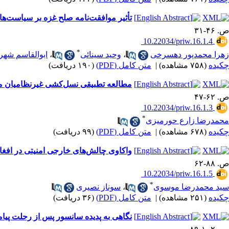
تأثیر موافقت‌نامه صلح غزه بر سیاست‌ه
ص. ۴۶-۳۱
‎ 10.22034/priw.16.1.4
*
زهرا محمدپور دهسرخی
،
وحید سینائی
،
ابوالقاسم شهر
چکیده
(۷۵۸ مشاهده)
|
متن کامل (PDF)
(۱۹۰ دریافت)
مطالعه تطبیقی نسل‌کشی غیرنظامیان مس
ص. ۶۲-۴۷
‎ 10.22034/priw.16.1.3
*
محمدرضا زارع حورمیزی
چکیده
(۶۷۸ مشاهده)
|
متن کامل (PDF)
(۹۹ دریافت)
واکاوی چالش‌های خارجی امنیتی در افغان
ص. ۸۸-۶۲
‎ 10.22034/priw.16.1.5
*
سید محمدرضا موسوی
،
سوناز نصیری
چکیده
(۲۵۱ مشاهده)
|
متن کامل (PDF)
(۳۶ دریافت)
نگاهی به پدیده سانسور پس از رحلت پیا