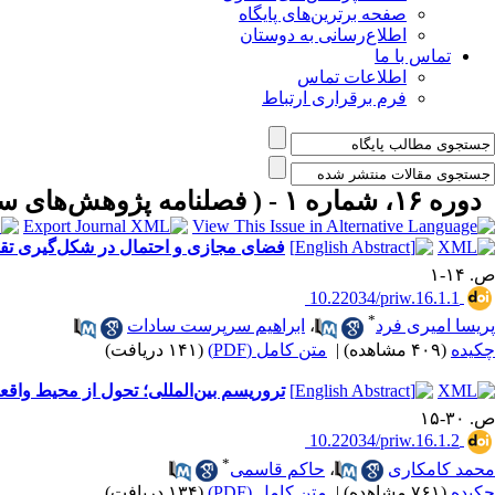
صفحه برترین‌های پایگاه
اطلاع‌رسانی به دوستان
تماس با ما
اطلاعات تماس
فرم برقراری ارتباط
دوره ۱۶، شماره ۱ - ( فصلنامه پژوهش‌های سیاسی جهان اسلام، بهار ۱۴۰۵ )
فضای مجازی و احتمال در شکل‌گیری تقا
ص. ۱۴-۱
‎ 10.22034/priw.16.1.1
*
پریسا امیری فرد
،
ابراهیم سرپرست سادات
چکیده
(۴۰۹ مشاهده)
|
متن کامل (PDF)
(۱۴۱ دریافت)
تروریسم بین‌المللی؛ تحول از محیط وا
ص. ۳۰-۱۵
‎ 10.22034/priw.16.1.2
*
محمد کامکاری
،
حاکم قاسمی
چکیده
(۷۶۱ مشاهده)
|
متن کامل (PDF)
(۱۳۴ دریافت)