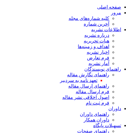
صفحه اصلی
مرور
کلیه شماره‌های مجله
آخرین شماره
اطلاعات نشریه
درباره نشریه
هیات تحریریه
اهداف و زمینه‌ها
اخبار نشریه
فرم تعارض
آمار نشریه
راهنمای نویسندگان
راهنمای نگارش مقاله
تعهد نامه به سردبیر
راهنمای ارسال مقاله
فرم ارسال مقاله
اصول اخلاقی نشر مقاله
فرم ثبت نام
داوران
راهنمای داوران
داوران همکار
تسهیلات پایگاه
راهنمای صفحات