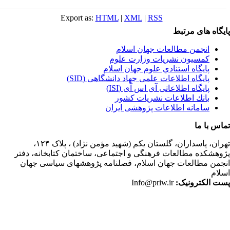
Export as:
HTML
|
XML
|
RSS
یگاه های مرتبط
انجمن مطالعات جهان اسلام
کمسیون نشریات وزارت علوم
پايگاه استنادي علوم جهان اسلام
پایگاه اطلاعات علمی جهاد دانشگاهی (SID)
پایگاه اطلاعاتی آی اس آی (ISI)
بانك اطلاعات نشريات كشور
سامانه اطلاعات پژوهشی ایران
اس با ما
ران،
پاسداران، گلستان یکم (شهید مؤمن نژاد) ، پلاک ۱۲۴،
وهشکده مطالعات فرهنگی و اجتماعی، ساختمان کتابخانه، دفتر
جمن مطالعات جهان اسلام، فصلنامه پژوهشهای سیاسی جهان
لام
ت الکترونیک:
Info@priw.ir