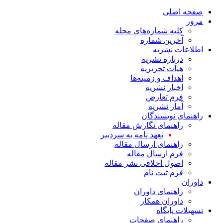
صفحه اصلی
مرور
کلیه شماره‌های مجله
آخرین شماره
اطلاعات نشریه
درباره نشریه
هیات تحریریه
اهداف و زمینه‌ها
اخبار نشریه
فرم تعارض
آمار نشریه
راهنمای نویسندگان
راهنمای نگارش مقاله
تعهد نامه به سردبیر
راهنمای ارسال مقاله
فرم ارسال مقاله
اصول اخلاقی نشر مقاله
فرم ثبت نام
داوران
راهنمای داوران
داوران همکار
تسهیلات پایگاه
راهنمای صفحات