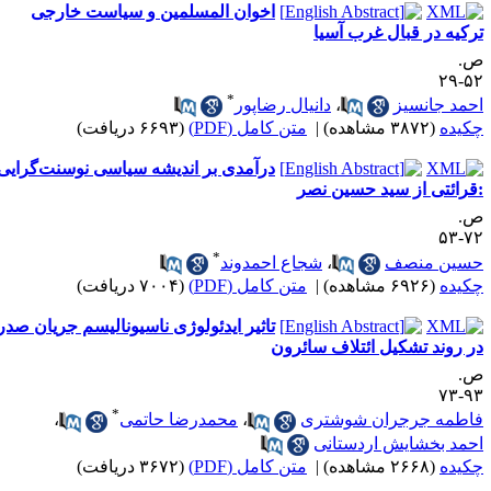
اخوان المسلمین و سیاست خارجی
رکیه در قبال غرب آسیا
.
۵۲-
*
حمد جانسیز
،
دانیال رضاپور
کیده
(۳۸۷۲ مشاهده)
|
متن کامل (PDF)
(۶۶۹۳ دریافت)
درآمدی بر اندیشه سیاسی نوسنت‌گرایی
قرائتی از سید حسین نصر
.
۷۲-
*
سین منصف
،
شجاع احمدوند
کیده
(۶۹۲۶ مشاهده)
|
متن کامل (PDF)
(۷۰۰۴ دریافت)
تاثیر ایدئولوژی ناسیونالیسم جریان صدر
ر روند تشکیل ائتلاف سائرون
.
۹۳-
*
اطمه جرجران شوشتری
،
محمدرضا حاتمی
،
حمد بخشایش اردستانی
کیده
(۲۶۶۸ مشاهده)
|
متن کامل (PDF)
(۳۶۷۲ دریافت)