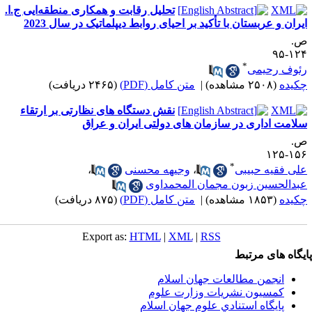
تحلیل رقابت و همکاری منطقه‌ایی ج.ا.
یران و عربستان با تأکید بر احیای روابط دیپلماتیک در سال 2023
.
۱۲۴-
*
ئوف رحیمی
کیده
(۲۵۰۸ مشاهده)
|
متن کامل (PDF)
(۲۴۶۵ دریافت)
نقش دستگاه های نظارتی بر ارتقاء
لامت اداری در سازمان های دولتی ایران و عراق
.
۱۵۶-۱
*
لی فقیه حبیبی
،
وجیهه محسنی
،
بدالحسین زبون مجمان المحمداوی
کیده
(۱۸۵۳ مشاهده)
|
متن کامل (PDF)
(۸۷۵ دریافت)
Export as:
HTML
|
XML
|
RSS
یگاه های مرتبط
انجمن مطالعات جهان اسلام
کمسیون نشریات وزارت علوم
پايگاه استنادي علوم جهان اسلام