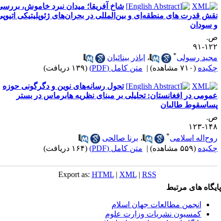
شاخ آفریقا؛ میدان نبرد خاموش، بررسی
قش قدرت های منطقه‌ای و بین‌المللی در بحران‌های ژئوپلیتیکی اتیوپی
 سودان
.
۱۲۲-
*
جید رسولی
،
اباذر بینائیان
کیده
(۷۱۰ مشاهده)
|
متن کامل (PDF)
(۱۳۹ دریافت)
تحول رسانه‌های نوین و دگرگونی حوزه
مومی در افغانستان: تحلیلی بر مبنای نظریه هابرماس در بستر
ساسقوط طالبان
.
۱۴۸-۱
*
وح‌اله اسلامی
،
برنا صالحی
کیده
(۵۵۹ مشاهده)
|
متن کامل (PDF)
(۱۶۴ دریافت)
Export as:
HTML
|
XML
|
RSS
یگاه های مرتبط
انجمن مطالعات جهان اسلام
کمسیون نشریات وزارت علوم