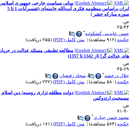
مبانی سیاست خارجی جمهوری اسلامی
ایران براساس منظومه فکری آیت‌الله خامنه‌ای (تفسیرآیات 1 تا 5
وره مبارکه حشر )
.
۴۳-
*
سن عابدینی کشکوئیه
کیده
(۹۱۲ مشاهده)
|
متن کامل (PDF)
(۲۵۵ دریافت)
مطالعه تطبیقی مسئله عدالت در جریان
ی عدالت گرا (از 1342 تا 1357)
.
۶۹-
*
لال درخشه
،
سجاد رفیعیان
کیده
(۵۸۰ مشاهده)
|
متن کامل (PDF)
(۲۳۲ دریافت)
دولت مطلقه تزاری روسیه؛ دین اسلام و
سیحیت ارتدوکس
.
۹۰-
*
حمد حسن جباری
کیده
(۵۷۴ مشاهده)
|
متن کامل (PDF)
(۱۷۱ دریافت)