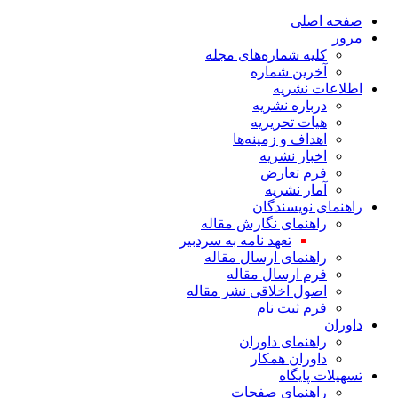
صفحه اصلی
مرور
کلیه شماره‌های مجله
آخرین شماره
اطلاعات نشریه
درباره نشریه
هیات تحریریه
اهداف و زمینه‌ها
اخبار نشریه
فرم تعارض
آمار نشریه
راهنمای نویسندگان
راهنمای نگارش مقاله
تعهد نامه به سردبیر
راهنمای ارسال مقاله
فرم ارسال مقاله
اصول اخلاقی نشر مقاله
فرم ثبت نام
داوران
راهنمای داوران
داوران همکار
تسهیلات پایگاه
راهنمای صفحات