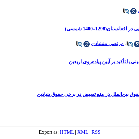
تان(1298–1400 شمسی)
،
مرتضی منشادی
با تأکید بر آیین پیاده‌روی اربعین
ق بین‌الملل در منع تبعیض در برخی حقوق بنیادین
Export as:
HTML
|
XML
|
RSS