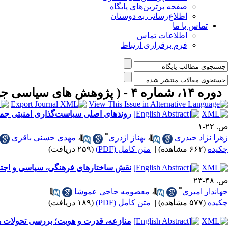
صفحه برترین‌های پایگاه
اطلاع‌رسانی به دوستان
تماس با ما
اطلاعات تماس
فرم برقراری ارتباط
دوره ۱۴، شماره ۴ - ( پژوهش های سیاسی جهان اسلام شماره زمستان ۱۴۰۳ )
روندهای اصلی سیاست‌گذاری امنیتی جمهوری اسل
ص. ۲۲-۱
*
زهرا نژاد حیدری
،
بهناز اژدری
،
مهدی حسنی باقری
چکیده
(۶۶۲ مشاهده)
|
متن کامل (PDF)
(۲۵۹ دریافت)
نقش ساختارهای فرهنگی، سیاسی و اجتماع
ص. ۴۸-۲۳
*
جهاندار امیری
،
معصومه حاجی عموشا
چکیده
(۵۷۷ مشاهده)
|
متن کامل (PDF)
(۱۸۹ دریافت)
منازعه، قدرت و هویت؛ بررسی تحولات هویتی ک