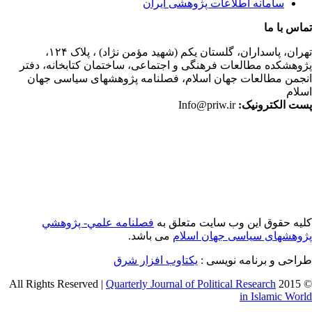
سامانه اطلاعات پژوهشی ایران
اس با ما
ران،
پاسداران، گلستان یکم (شهید مؤمن نژاد) ، پلاک ۱۲۴،
وهشکده مطالعات فرهنگی و اجتماعی، ساختمان کتابخانه، دفتر
جمن مطالعات جهان اسلام، فصلنامه پژوهشهای سیاسی جهان
لام
ت الکترونیک:
Info@priw.ir
یه حقوق این وب سایت متعلق به
فصلنامه علمي- پژوهشي
وهشهای سیاسی جهان اسلام
می باشد.
احی و برنامه نویسی :
یکتاوب افزار شرق
Quarterly Journal of Political Research
© 2015 
in Islamic Wor