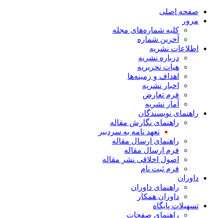
صفحه اصلی
مرور
کلیه شماره‌های مجله
آخرین شماره
اطلاعات نشریه
درباره نشریه
هیات تحریریه
اهداف و زمینه‌ها
اخبار نشریه
فرم تعارض
آمار نشریه
راهنمای نویسندگان
راهنمای نگارش مقاله
تعهد نامه به سردبیر
راهنمای ارسال مقاله
فرم ارسال مقاله
اصول اخلاقی نشر مقاله
فرم ثبت نام
داوران
راهنمای داوران
داوران همکار
تسهیلات پایگاه
راهنمای صفحات