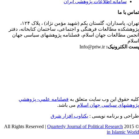
سامانه اطلاعات پژوهشی ایران
اس با ما
ران،
پاسداران، گلستان یکم (شهید مؤمن نژاد) ، پلاک ۱۲۴،
وهشکده مطالعات فرهنگی و اجتماعی، ساختمان کتابخانه، دفتر
جمن مطالعات جهان اسلام، فصلنامه پژوهشهای سیاسی جهان
لام
ت الکترونیک:
Info@priw.ir
یه حقوق این وب سایت متعلق به
فصلنامه علمي- پژوهشي
وهشهای سیاسی جهان اسلام
می باشد.
احی و برنامه نویسی :
یکتاوب افزار شرق
Quarterly Journal of Political Research
© 2015 
in Islamic Wor