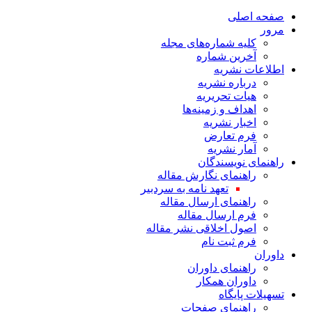
صفحه اصلی
مرور
کلیه شماره‌های مجله
آخرین شماره
اطلاعات نشریه
درباره نشریه
هیات تحریریه
اهداف و زمینه‌ها
اخبار نشریه
فرم تعارض
آمار نشریه
راهنمای نویسندگان
راهنمای نگارش مقاله
تعهد نامه به سردبیر
راهنمای ارسال مقاله
فرم ارسال مقاله
اصول اخلاقی نشر مقاله
فرم ثبت نام
داوران
راهنمای داوران
داوران همکار
تسهیلات پایگاه
راهنمای صفحات