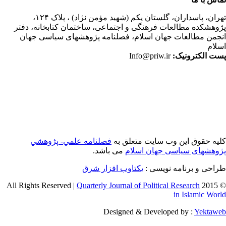
ران،
پاسداران، گلستان یکم (شهید مؤمن نژاد) ، پلاک ۱۲۴،
وهشکده مطالعات فرهنگی و اجتماعی، ساختمان کتابخانه، دفتر
جمن مطالعات جهان اسلام، فصلنامه پژوهشهای سیاسی جهان
لام
ت الکترونیک:
Info@priw.ir
یه حقوق این وب سایت متعلق به
فصلنامه علمي- پژوهشي
وهشهای سیاسی جهان اسلام
می باشد.
احی و برنامه نویسی :
یکتاوب افزار شرق
Quarterly Journal of Political Research
© 2015 
in Islamic Wor
Designed & Developed by :
Yektaw