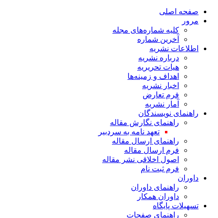
صفحه اصلی
مرور
کلیه شماره‌های مجله
آخرین شماره
اطلاعات نشریه
درباره نشریه
هیات تحریریه
اهداف و زمینه‌ها
اخبار نشریه
فرم تعارض
آمار نشریه
راهنمای نویسندگان
راهنمای نگارش مقاله
تعهد نامه به سردبیر
راهنمای ارسال مقاله
فرم ارسال مقاله
اصول اخلاقی نشر مقاله
فرم ثبت نام
داوران
راهنمای داوران
داوران همکار
تسهیلات پایگاه
راهنمای صفحات