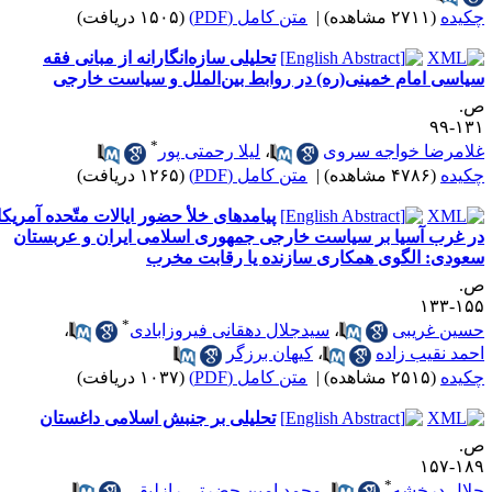
کیده
(۲۷۱۱ مشاهده)
|
متن کامل (PDF)
(۱۵۰۵ دریافت)
تحلیلی سازه‌انگارانه از مبانی فقه
یاسی امام خمینی‌(ره) در روابط بین‌الملل و سیاست خارجی
.
۱۳۱-
*
لامرضا خواجه سروی
،
لیلا رحمتی پور
کیده
(۴۷۸۶ مشاهده)
|
متن کامل (PDF)
(۱۲۶۵ دریافت)
پیامدهای خلأ حضور ایالات متّحده آمریکا
ر غرب آسیا بر سیاست خارجی جمهوری اسلامی ایران و عربستان
عودی: الگوی همکاری سازنده یا رقابت مخرب
.
۱۵۵-۱
*
سین غریبی
،
سیدجلال دهقانی فیروزابادی
،
حمد نقیب زاده
،
کیهان برزگر
کیده
(۲۵۱۵ مشاهده)
|
متن کامل (PDF)
(۱۰۳۷ دریافت)
تحلیلی بر جنبش اسلامی داغستان
.
۱۸۹-۱
*
لال درخشه
،
محمد امین حضرتی رازلیقی