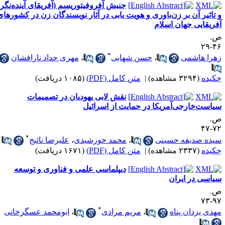
جنبش آفروفیتوریسم (آفریقای آینده‌نگر)
 تاثیر آن بر زن‌باوری و هویت یابی در آثار نویسندگان زن در کشورهای
فریقایی جهان اسلام
.
۴۶-
*
هرا هاشمی
،
حسن شهابی
،
مهری حداد نارافشان
کیده
(۳۲۹۴ مشاهده)
|
متن کامل (PDF)
(۱۰۸۵ دریافت)
نقش لابی یهودیان در تصمیمات
یاست‌خارجی‌آمریکا در حمایت از اسرائیل
.
۷۲-
*
یده صدیقه حسینی
،
محمد خورشیدی
،
علیرضا نائیج
کیده
(۲۳۳۷ مشاهده)
|
متن کامل (PDF)
(۱۶۷۱ دریافت)
دیپلماسی علمی و فناوری و توسعه
یاسی در ایران
.
۹۷-
*
هدی یزدان پناه
،
مریم مرادی
،
ابومحمد عسگرخانی