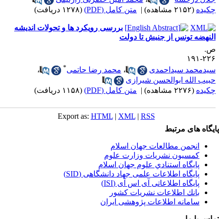
کیده
(۲۱۵۲ مشاهده)
|
متن کامل (PDF)
(۱۲۷۸ دریافت)
بررسی رویکرد ها و تحولات اندیشه
لنهضه تونس از جنبش تا دولت
.
۲۲۶-۱
*
یدمحمد سیداحمدی
،
محمد رضا حاتمی
،
بیب الله ابوالحسن شیرازی
کیده
(۲۲۷۶ مشاهده)
|
متن کامل (PDF)
(۱۱۵۸ دریافت)
Export as:
HTML
|
XML
|
RSS
یگاه های مرتبط
انجمن مطالعات جهان اسلام
کمسیون نشریات وزارت علوم
پايگاه استنادي علوم جهان اسلام
پایگاه اطلاعات علمی جهاد دانشگاهی (SID)
پایگاه اطلاعاتی آی اس آی (ISI)
بانك اطلاعات نشريات كشور
سامانه اطلاعات پژوهشی ایران
اس با ما