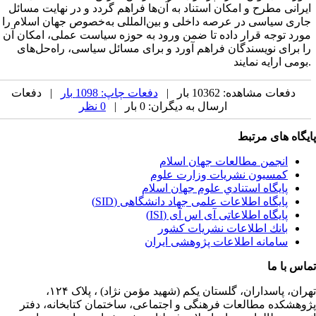
یرانی مطرح و امکان استناد به آن‌ها فراهم گردد و در نهایت مسائل
اری سیاسی در عرصه داخلی و بین‌المللی به‌خصوص جهان اسلام را
ورد توجه قرار داده تا ضمن ورود به حوزه سیاست عملی، امکان آن
ا برای نویسندگان فراهم آورد و برای مسائل سیاسی، راه‌حل‌های
دفعات مشاهده: 10362 بار |
دفعات چاپ: 1098 بار
| دفعات
ارسال به دیگران: 0 بار |
0 نظر
یگاه های مرتبط
انجمن مطالعات جهان اسلام
کمسیون نشریات وزارت علوم
پايگاه استنادي علوم جهان اسلام
پایگاه اطلاعات علمی جهاد دانشگاهی (SID)
پایگاه اطلاعاتی آی اس آی (ISI)
بانك اطلاعات نشريات كشور
سامانه اطلاعات پژوهشی ایران
اس با ما
ران،
پاسداران، گلستان یکم (شهید مؤمن نژاد) ، پلاک ۱۲۴،
وهشکده مطالعات فرهنگی و اجتماعی، ساختمان کتابخانه، دفتر