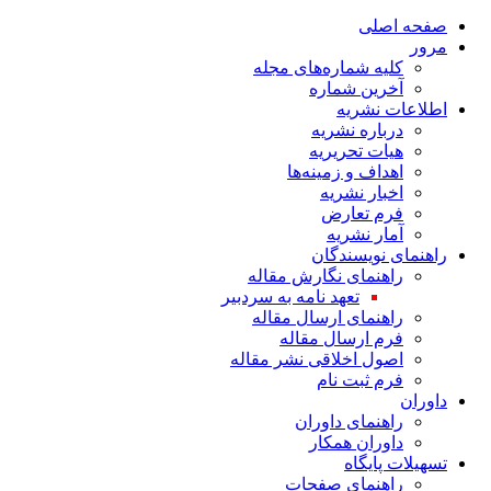
صفحه اصلی
مرور
کلیه شماره‌های مجله
آخرین شماره
اطلاعات نشریه
درباره نشریه
هیات تحریریه
اهداف و زمینه‌ها
اخبار نشریه
فرم تعارض
آمار نشریه
راهنمای نویسندگان
راهنمای نگارش مقاله
تعهد نامه به سردبیر
راهنمای ارسال مقاله
فرم ارسال مقاله
اصول اخلاقی نشر مقاله
فرم ثبت نام
داوران
راهنمای داوران
داوران همکار
تسهیلات پایگاه
راهنمای صفحات