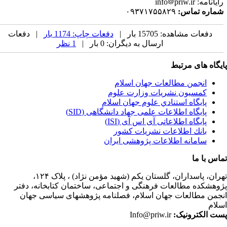
یانامه: info
priw.ir
ماره تماس:
۰۹۳۷۱۷۵۵۸۲۹
دفعات مشاهده: 15705 بار |
دفعات چاپ: 1174 بار
| دفعات
ارسال به دیگران: 0 بار |
1 نظر
یگاه های مرتبط
انجمن مطالعات جهان اسلام
کمسیون نشریات وزارت علوم
پايگاه استنادي علوم جهان اسلام
پایگاه اطلاعات علمی جهاد دانشگاهی (SID)
پایگاه اطلاعاتی آی اس آی (ISI)
بانك اطلاعات نشريات كشور
سامانه اطلاعات پژوهشی ایران
اس با ما
ران،
پاسداران، گلستان یکم (شهید مؤمن نژاد) ، پلاک ۱۲۴،
وهشکده مطالعات فرهنگی و اجتماعی، ساختمان کتابخانه، دفتر
جمن مطالعات جهان اسلام، فصلنامه پژوهشهای سیاسی جهان
لام
ت الکترونیک:
Info@priw.ir