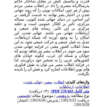
قدرت و پتانسیل کنش در مقابل ساختار حاکم
پدرسالارانه مصری را داد. در انقلاب مصر، مردم
بیش از هر چیز، امکانات نوینی را که روند جهانی
شدن در اختیار بشر نهاده، به خدمت گرفتند. بر
این اساس، در دنیای جهانی شده کنونی، مساله
مرکزی، تاثیر بر افکار عمومی است و حلقه
مرکزی بر این تاثیر، رسانه های جمعی و
ارتباطات جهانی می باشند. جهانی شدن، این
امکان را به وجود آورده که شبکه ارتباطات،
تبدیل به عمل جمعی و حرکت جمعی شود. به این
معنا، انقلاب کشور مصر، در فرایند جهانی شدن
سود می جوید. در انقلاب مصر نیز شاهد بودیم که
جوانان و شبکه ای عرب، چگونه خیابان های
کشورهای عربی را به تسخیر خود درآوردند. لذا
در فرایند انقلاب مصر می توان به نقش فناوری
های نوین اطلاعات اشاره کرد و نقش آن را نادیده
نگرفت.
واژه‌های کلیدی:
انقلاب
،
مصر
،
جهانی شدن
،
اطلاعات
،
ارتباطات
متن کامل
[PDF 176 kb]
(۱۴ دریافت)
نوع مطالعه:
پژوهشي
| موضوع مقاله:
تخصصي
دریافت: 1391/5/23 | پذیرش: 1391/6/30 | انتشار:
1391/9/28