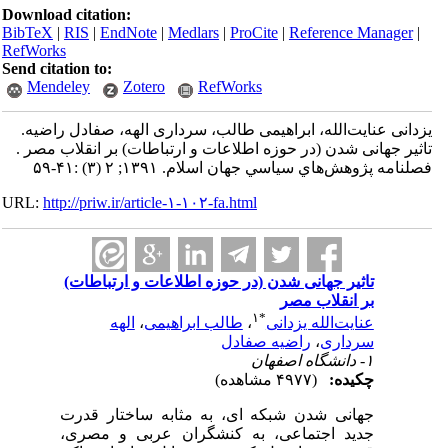
Download citation:
BibTeX
|
RIS
|
EndNote
|
Medlars
|
ProCite
|
Reference Manager
|
RefWorks
Send citation to:
Mendeley
Zotero
RefWorks
یزدانی عنایت‌الله، ابراهیمی طالب، سرداری الهه، صفادل راضیه.
تاثیر جهانی شدن (در حوزه اطلاعات و ارتباطات) بر انقلاب مصر .
فصلنامه پژوهش‌هاي سياسي جهان اسلام. ۱۳۹۱; ۲ (۳) :۴۱-۵۹
URL:
http://priw.ir/article-۱-۱۰۲-fa.html
تاثیر جهانی شدن (در حوزه اطلاعات و ارتباطات)
بر انقلاب مصر
۱
*
عنایت‌الله یزدانی
،
طالب ابراهیمی
،
الهه
سرداری
،
راضیه صفادل
۱- دانشگاه اصفهان
چکیده:
(۴۹۷۷ مشاهده)
جهانی شدن شبکه ای، به مثابه ساختار قدرت
جدید اجتماعی، به کنشگران عربی و مصری،