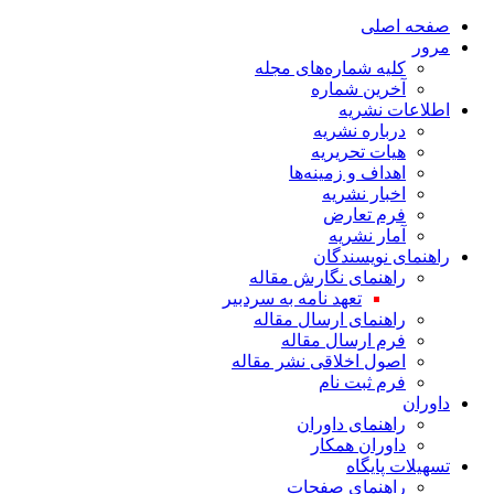
صفحه اصلی
مرور
کلیه شماره‌های مجله
آخرین شماره
اطلاعات نشریه
درباره نشریه
هیات تحریریه
اهداف و زمینه‌ها
اخبار نشریه
فرم تعارض
آمار نشریه
راهنمای نویسندگان
راهنمای نگارش مقاله
تعهد نامه به سردبیر
راهنمای ارسال مقاله
فرم ارسال مقاله
اصول اخلاقی نشر مقاله
فرم ثبت نام
داوران
راهنمای داوران
داوران همکار
تسهیلات پایگاه
راهنمای صفحات