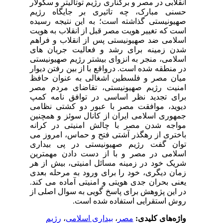
انقلابی در مصر و برکناری رژیم توتالیتر و سکولار
حسنی مبارک، چه تاثیری بر جایگاه رژیم
صهیونیستی گذاشته است؛ به این نتیجه رسیده
است که تغییر هویت مصر قبل از انقلاب به هویت
اسلامی ضد صهیونیستی پس از انقلاب و فراهم
شدن زمینه برای رشد و فعالیت جریان های
اسلامی، منجر به انزوای بیشتر رژیم صهیونیستی
در منطقه شده است. درواقع با از بین رفتن دیوار
میان مصر و فلسطین اشغالی به عنوان حافظ
امنیت رژیم صهیونیستی، تقاضای مردم مصر
برای تجدید نظر اساسی در توافق نامه کمپ
دیوید، موافقت مصر با عبور دو کشتی نظامی
جمهوری اسلامی ایران از کانال سوئز و همچنین
مواجه شدن مصر با چالش امنیتی در کرانه
باختری از رهگذر آشتی فتح و حماس، امروز می
توان گفت رژیم صهیونیستی در پی بیداری
اسلامی در مصر و با از دست دادن مهمترین
شریک خود در زمینه مسائل امنیتی، بیش از هر
زمان دیگری، خود را برای ورود به مرحله بعدی
یعنی بحران جدی هویتی و امنیتی آماده می کند.
در این پژوهش برای پاسخ گویی به سوال اصلی از
روش استقرایی استفاده شده است.
واژه‌های کلیدی:
مصر
،
بیداری اسلامی
،
رژیم