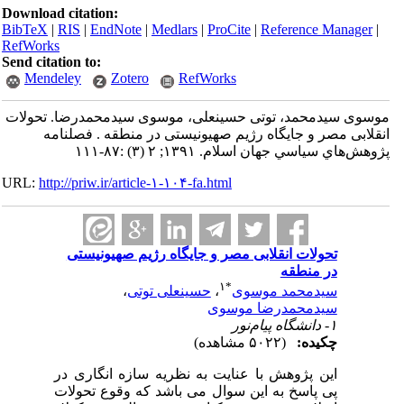
Download citation:
BibTeX
|
RIS
|
EndNote
|
Medlars
|
ProCite
|
Reference Manager
|
RefWorks
Send citation to:
Mendeley
Zotero
RefWorks
موسوی سیدمحمد، توتی حسینعلی، موسوی سیدمحمدرضا. تحولات
انقلابی مصر و جایگاه رژیم صهیونیستی در منطقه . فصلنامه
پژوهش‌هاي سياسي جهان اسلام. ۱۳۹۱; ۲ (۳) :۸۷-۱۱۱
URL:
http://priw.ir/article-۱-۱۰۴-fa.html
تحولات انقلابی مصر و جایگاه رژیم صهیونیستی
در منطقه
۱
*
سیدمحمد موسوی
،
حسینعلی توتی
،
سیدمحمدرضا موسوی
۱- دانشگاه پیام‌نور
چکیده:
(۵۰۲۲ مشاهده)
این پژوهش با عنایت به نظریه سازه انگاری در
پی پاسخ به این سوال می باشد که وقوع تحولات