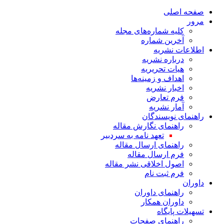
صفحه اصلی
مرور
کلیه شماره‌های مجله
آخرین شماره
اطلاعات نشریه
درباره نشریه
هیات تحریریه
اهداف و زمینه‌ها
اخبار نشریه
فرم تعارض
آمار نشریه
راهنمای نویسندگان
راهنمای نگارش مقاله
تعهد نامه به سردبیر
راهنمای ارسال مقاله
فرم ارسال مقاله
اصول اخلاقی نشر مقاله
فرم ثبت نام
داوران
راهنمای داوران
داوران همکار
تسهیلات پایگاه
راهنمای صفحات