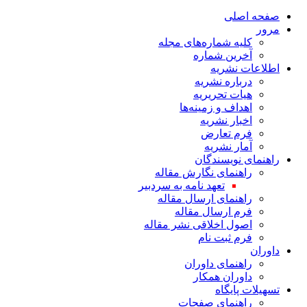
صفحه اصلی
مرور
کلیه شماره‌های مجله
آخرین شماره
اطلاعات نشریه
درباره نشریه
هیات تحریریه
اهداف و زمینه‌ها
اخبار نشریه
فرم تعارض
آمار نشریه
راهنمای نویسندگان
راهنمای نگارش مقاله
تعهد نامه به سردبیر
راهنمای ارسال مقاله
فرم ارسال مقاله
اصول اخلاقی نشر مقاله
فرم ثبت نام
داوران
راهنمای داوران
داوران همکار
تسهیلات پایگاه
راهنمای صفحات