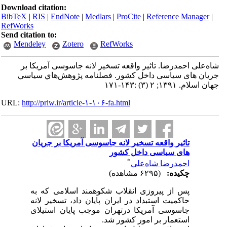
Download citation:
BibTeX
|
RIS
|
EndNote
|
Medlars
|
ProCite
|
Reference Manager
|
RefWorks
Send citation to:
Mendeley
Zotero
RefWorks
شاه‌علی احمدرضا. تاثیر واقعه تسخیر لانه جاسوسی آمریکا بر
جریان های سیاسی داخل کشور. فصلنامه پژوهش‌هاي سياسي
جهان اسلام. ۱۳۹۱; ۲ (۳) :۱۴۳-۱۷۱
URL:
http://priw.ir/article-۱-۱۰۶-fa.html
تاثیر واقعه تسخیر لانه جاسوسی آمریکا بر جریان
های سیاسی داخل کشور
*
احمدرضا شاه‌علی
چکیده:
(۶۲۹۵ مشاهده)
پس از پیروزی انقلاب شکوهمند اسلامی که به
حاکمیت استبداد در ایران پایان داد، تسخیر لانه
جاسوسی آمریکا درتهران موجب پایان استیلای
استعمار بر امور کشور شد.