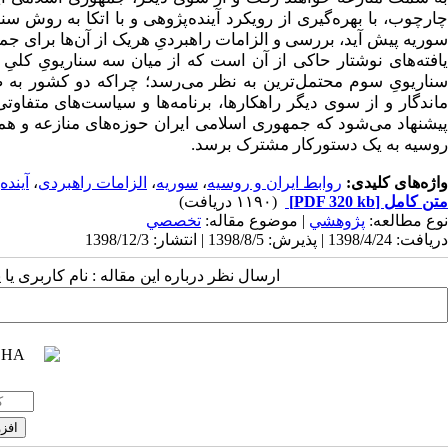
چارچوب، با بهره‌گیری از رویکرد آینده‌پژوهی و با اتکا به روش س
سوریه پیش آید، بررسی و الزامات راهبردیِ هریک از آن‌ها برای ج
یافته‌های نوشتار حاکی از آن است که از میان سه سناریویِ کلیِ
سناریویِ سوم محتمل‌ترین به نظر می‌رسد؛ چراکه دو کشور به ص
ماندگار و از سوی دیگر راهکارها، برنامه‌ها و سیاست‌های متفاوتی
پیشنهاد می‌شود که جمهوری اسلامی ایران حوزه‌های منازعه و همکا
روسیه به یک دستورکار مشترک برسد.
واژه‌های کلیدی:
روابط ایران و روسیه
،
سوریه
،
الزامات راهبردی
،
آینده
متن کامل
[PDF 320 kb]
(۱۱۹۰ دریافت)
نوع مطالعه:
پژوهشي
| موضوع مقاله:
تخصصي
دریافت: 1398/4/24 | پذیرش: 1398/8/5 | انتشار: 1398/12/3
ارسال نظر درباره این مقاله : نام کاربری ی