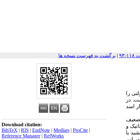
|
برگشت به فهرست نسخه ها
لتی را
ت. در
ر اسد
تضعیف
Download citation:
تیک و
BibTeX
|
RIS
|
EndNote
|
Medlars
|
ProCite
|
شید یا
Reference Manager
|
RefWorks
در این