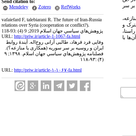
Send citation to:
 بر سر
Mendeley
Zotero
RefWorks
ازعه،
vafaiefard F, talebiarani R. The future of Iran-Russia
ترک و
relations over Syria (cooperation or conflict?).
استا،
پژوهش‌هاي سياسي جهان اسلام 2019; 9 (4) :93-118
URL:
http://priw.ir/article-1-1067-fa.html
ها با
وفایی فرد فرهاد، طالبی آرانی روح‌اله. آیندهٔ روابط
ایران و روسیه بر سر سوریه (همکاری یا منازعه؟).
فصلنامه پژوهش‌هاي سياسي جهان اسلام. ۱۳۹۸; ۹
(۴) :۹۳-۱۱۸
URL:
http://priw.ir/article-۱-۱۰۶۷-fa.html