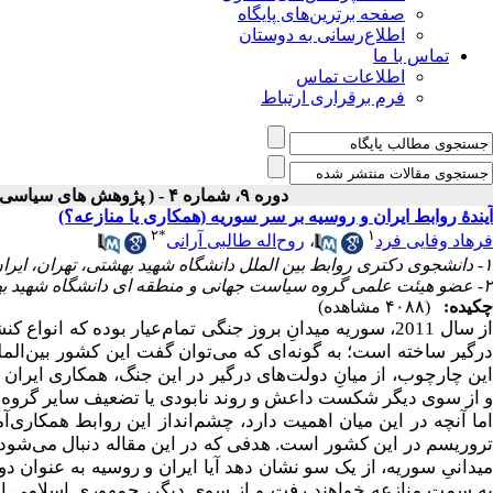
صفحه برترین‌های پایگاه
اطلاع‌رسانی به دوستان
تماس با ما
اطلاعات تماس
فرم برقراری ارتباط
دوره ۹، شماره ۴ - ( پژوهش های سیاسی جهان اسلام شماره زمستان ۱۳۹۸ )
آیندهٔ روابط ایران و روسیه بر سر سوریه (همکاری یا منازعه؟)
۲
*
۱
فرهاد وفایی فرد
،
روح‌اله طالبی آرانی
۱- دانشجوی دکتری روابط بین الملل دانشگاه شهید بهشتی، تهران، ایران.
۲- عضو هیئت علمی گروه سیاست جهانی و منطقه ای دانشگاه شهید بهشتی، تهران، ایران. (نویسنده مسئول) ،
چکیده:
(۴۰۸۸ مشاهده)
از سال 2011، سوریه میدانِ بروز جنگی تمام‌عیار بوده که ا
درگیر ساخته است؛ به گونه‌ای که می‌توان گفت این کشور بین‌الم
این چارچوب، از میانِ دولت‌های درگیر در این جنگ، همکاری ایرا
و از سوی دیگر شکست داعش و روند نابودی یا تضعیف سایر گروه‌
اما آنچه در این میان اهمیت دارد، چشم‌انداز این روابط همکاری‌آ
تروریسم در این کشور است. هدفی که در این مقاله دنبال می‌شود 
میدانیِ سوریه، از یک سو نشان دهد آیا ایران و روسیه به عنوان د
ه سمت منازعه خواهند رفت و از سوی دیگر، جمهوری اسلامی ایران