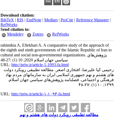
Download citation:
BibTeX
|
RIS
|
EndNote
|
Medlars
|
ProCite
|
Reference Manager
|
RefWorks
Send citation to:
Mendeley
Zotero
RefWorks
rahimikia A, Eftekhari A. A comparative study of the approach of
the eighth and ninth governments of the Islamic Republic of Iran to
cultural and social non-governmental organizations. پژوهش‌هاي
سياسي جهان اسلام 2020; 10 (1) :27-48
URL:
http://priw.ir/article-1-1093-fa.html
رحیمی کیا علیرضا، افتخاری اصغر. مطالعه تطبیقی رویکرد دولت
های هشتم و نهم جمهوری اسلامی ایران به سازمانهای مردم نهاد
فرهنگی و اجتماعی. فصلنامه پژوهش‌هاي سياسي جهان اسلام.
۱۳۹۹; ۱۰ (۱) :۲۷-۴۸
URL:
http://priw.ir/article-۱-۱۰۹۳-fa.html
مطالعه تطبیقی رویکرد دولت های هشتم و نهم