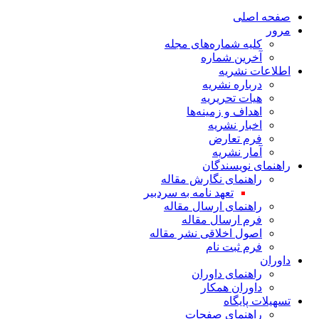
صفحه اصلی
مرور
کلیه شماره‌های مجله
آخرین شماره
اطلاعات نشریه
درباره نشریه
هیات تحریریه
اهداف و زمینه‌ها
اخبار نشریه
فرم تعارض
آمار نشریه
راهنمای نویسندگان
راهنمای نگارش مقاله
تعهد نامه به سردبیر
راهنمای ارسال مقاله
فرم ارسال مقاله
اصول اخلاقی نشر مقاله
فرم ثبت نام
داوران
راهنمای داوران
داوران همکار
تسهیلات پایگاه
راهنمای صفحات