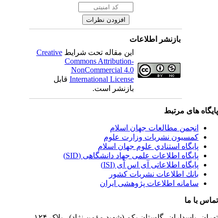
بازنشر اطلاعات
این مقاله تحت شرایط
Creative
Commons Attribution-
NonCommercial 4.0
International License
قابل
بازنشر است.
یگاه های مرتبط
انجمن مطالعات جهان اسلام
کمسیون نشریات وزارت علوم
پايگاه استنادي علوم جهان اسلام
پایگاه اطلاعات علمی جهاد دانشگاهی (SID)
پایگاه اطلاعاتی آی اس آی (ISI)
بانك اطلاعات نشريات كشور
سامانه اطلاعات پژوهشی ایران
اس با ما
ران،
پاسداران، گلستان یکم (شهید مؤمن نژاد) ، پلاک ۱۲۴،