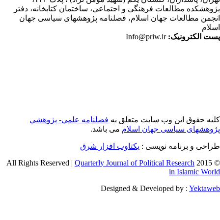
وهشکده مطالعات فرهنگی و اجتماعی، ساختمان کتابخانه، دفتر
جمن مطالعات جهان اسلام، فصلنامه پژوهشهای سیاسی جهان
لام
ت الکترونیک:
Info@priw.ir
یه حقوق این وب سایت متعلق به
فصلنامه علمي- پژوهشي
وهشهای سیاسی جهان اسلام
می باشد.
احی و برنامه نویسی :
یکتاوب افزار شرق
Quarterly Journal of Political Research
© 2015 
in Islamic Wor
Designed & Developed by :
Yektaw