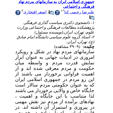
جمهوری اسلامی ایران به سازمانهای مردم نهاد
فرهنگی و اجتماعی
۲
۱
*
علیرضا رحیمی کیا
،
اصغر افتخاری
۱- دانشجوی دکتری سیاست گذاری فرهنگی
پژوهشکده مطالعات فرهنگی و اجتماعی وزارت
علوم، تهران، ایران.(نویسنده مسئول)
۲- استاد گروه علوم سیاسی دانشگاه امام صادق
(ع)، تهران، ایران.
چکیده:
(۳۹۰۹ مشاهده)
سازمانهای مردم نهاد در شکل و رویکرد
امروزی در ادبیات جهانی به عنوان ابزار
نمایش قدرت مردم و واسطه میان
حکومت و مردم معرفی شده اند و از
اهمیت فراوانی برخوردار می باشند از
این رو مردم در جمهوری اسلامی ایران
که به عنوان حکومتی مردم سالار است
جایگاه خاص و والایی برخوردار می باشند
لذا متناسب با این جایگاه و اهمیت ،
نهادهای برآمده از مردم نیز نقش مهمی
در پیروزی و استمرار آن داشته اند. در
قانون اساسی اصول زیادی در خصوص