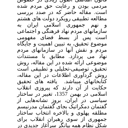
مردمی بودن و رعایت حق مردم شده
است.
مقاله
حاضر که
در
صدد بررسی
مطالعه تطبیقی رویکرد دولت های هشتم
و نهم جمهوری اسلامی ایران به
سازمانهای مردم نهاد فرهنگی و اجتماعی
است پس از بسط فضای مفهومی
موضوع تحقیق، به تبیین اهمیت و جایگاه
مردم و نقش آنها در سازمانهای مردم
نهاد می پردازد.
مطابق با مستندات
موضوعی ارائه شده در این مقاله، روش
تحقیق، توصیفی-تحلیلی و تطبیقی است
روش گردآوری اطلاعات در این مقاله،
کتابخانه­ای می­باشد.
یافته های تحقیق
حکایت از آن دارند که
پیروزی انقلاب
اسلامی در بهمن 1357، تغییر در ساختار
سیاسی در ایران، بروز نشانه‌هایی از
گفتمان دمکراتیک بجای گفتمان مدرنیسم
مطلقه پهلوی و بالاخره انتخاب ساختار
جمهوری از سوی رهبران انقلاب برای
شکل نظام همه بیانگر سرآغاز جدیدی در