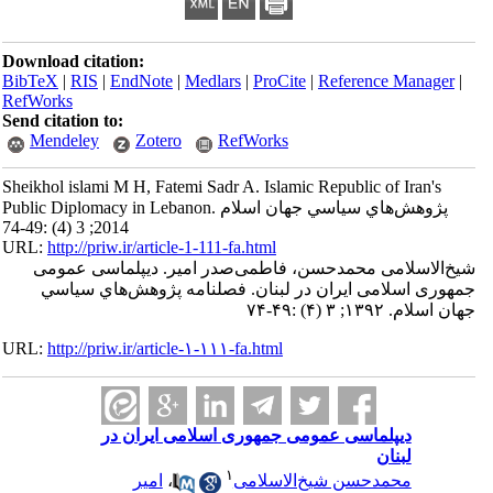
Download citation:
BibTeX
|
RIS
|
EndNote
|
Medlars
|
ProCite
|
Reference Manager
|
RefWorks
Send citation to:
Mendeley
Zotero
RefWorks
Sheikhol islami M H, Fatemi Sadr A. Islamic Republic of Iran's
Public Diplomacy in Lebanon. پژوهش‌هاي سياسي جهان اسلام
2014; 3 (4) :49-74
URL:
http://priw.ir/article-1-111-fa.html
شیخ‌الاسلامی محمدحسن، فاطمی‌صدر امیر. دیپلماسی عمومی
جمهوری اسلامی ایران در لبنان. فصلنامه پژوهش‌هاي سياسي
جهان اسلام. ۱۳۹۲; ۳ (۴) :۴۹-۷۴
URL:
http://priw.ir/article-۱-۱۱۱-fa.html
دیپلماسی عمومی جمهوری اسلامی ایران در
لبنان
۱
محمدحسن شیخ‌الاسلامی
،
امیر