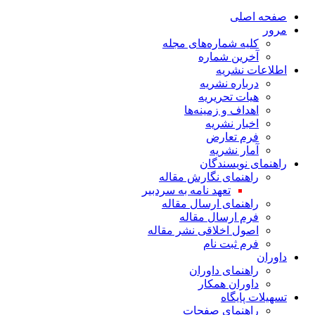
صفحه اصلی
مرور
کلیه شماره‌های مجله
آخرین شماره
اطلاعات نشریه
درباره نشریه
هیات تحریریه
اهداف و زمینه‌ها
اخبار نشریه
فرم تعارض
آمار نشریه
راهنمای نویسندگان
راهنمای نگارش مقاله
تعهد نامه به سردبیر
راهنمای ارسال مقاله
فرم ارسال مقاله
اصول اخلاقی نشر مقاله
فرم ثبت نام
داوران
راهنمای داوران
داوران همکار
تسهیلات پایگاه
راهنمای صفحات