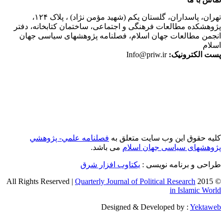
ران،
پاسداران، گلستان یکم (شهید مؤمن نژاد) ، پلاک ۱۲۴،
وهشکده مطالعات فرهنگی و اجتماعی، ساختمان کتابخانه، دفتر
جمن مطالعات جهان اسلام، فصلنامه پژوهشهای سیاسی جهان
لام
ت الکترونیک:
Info@priw.ir
یه حقوق این وب سایت متعلق به
فصلنامه علمي- پژوهشي
وهشهای سیاسی جهان اسلام
می باشد.
احی و برنامه نویسی :
یکتاوب افزار شرق
Quarterly Journal of Political Research
© 2015 
in Islamic Wor
Designed & Developed by :
Yektaw