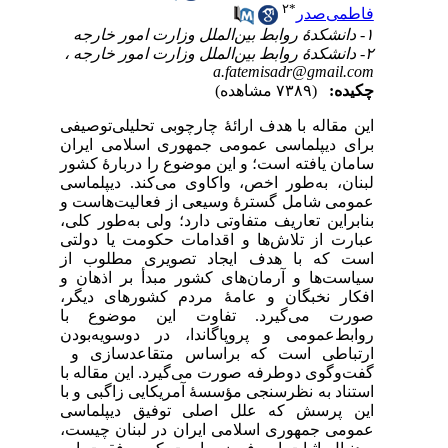
۲
*
فاطمی‌صدر
۱- دانشکدۀ روابط بین‌الملل وزارت امور خارجه
۲- دانشکدۀ روابط بین‌الملل وزارت امور خارجه ،
a.fatemisadr@gmail.com
چکیده:
(۷۳۸۹ مشاهده)
این مقاله با هدف ارائۀ چارچوبی تحلیلی‌توصیفی
برای دیپلماسی عمومی جمهوری اسلامی ایران
سامان یافته است؛ و این موضوع را دربارۀ کشور
لبنان، به‌طور اخص، واکاوی می‌کند. دیپلماسی
عمومی شامل گسترۀ وسیعی از فعالیت‌هاست و
بنابراین تعاریف متفاوتی دارد؛ ولی به‌طور کلی،
عبارت از تلاش‌ها و اقدامات حکومت یا دولتی
است که با هدف ایجاد تصویری مطلوب از
سیاست‌ها و آرمان‌های کشور مبدأ بر اذهان و
افکار نخبگان و عامۀ مردم کشورهای دیگر،
صورت می‌گیرد. تفاوت این موضوع با
روابط‌عمومی و پروپاگاندا، در دوسویه‌بودن
ارتباطی است که براساس متقاعدسازی و
گفت‌وگوی دوطرفه صورت می‌گیرد. این مقاله با
استناد به نظرسنجی مؤسسۀ آمریکایی زاگبی و با
این پرسش که علل اصلی توفیق دیپلماسی
عمومی جمهوری اسلامی ایران در لبنان چیست،