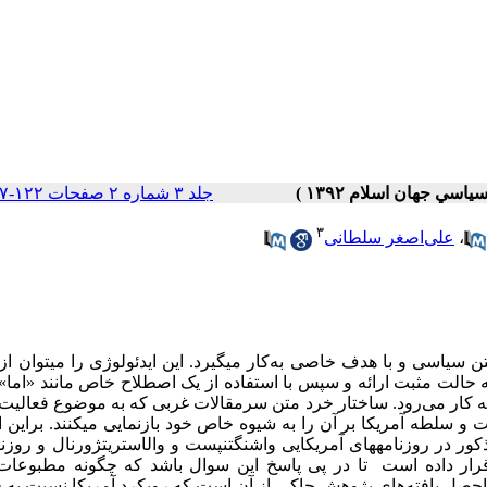
جلد ۳ شماره ۲ صفحات ۱۲۲-۹۷
۳
،
علی‌اصغر سلطانی
 سیاسی و با هدف خاصی به‌کار می­گیرد. این ایدئولوژی را می­توان ا
ه کار می
رود
.
ساختار خرد متن سرمقالات غربی که به موضوع فعالیت 
ت و سلطه آمریکا بر آن را به شیوه خاص خود بازنمایی می­کنند. براین
ور در روزنامه­های آمریکایی واشنگتن­پست و وال­استریت­ژورنال و روزنا
گاردین در مقطع زمانی ٢٠٠٩ مورد بررسی قرار داده است تا در پی پاسخ این سوال باشد که چگونه مطب
. ماحصل یافته‌های پژوهش حاکی از آن است که رویکرد آمریکا نسبت به 