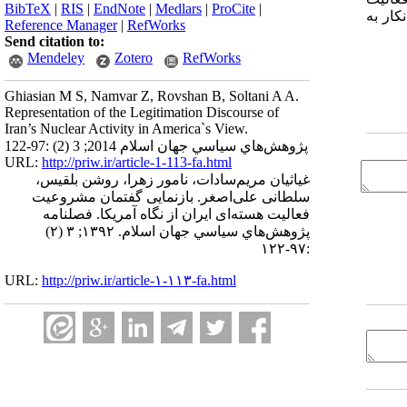
BibTeX
|
RIS
|
EndNote
|
Medlars
|
ProCite
|
کار به
Reference Manager
|
RefWorks
Send citation to:
Mendeley
Zotero
RefWorks
Ghiasian M S, Namvar Z, Rovshan B, Soltani A A.
Representation of the Legitimation Discourse of
Iran’s Nuclear Activity in America`s View.
پژوهش‌هاي سياسي جهان اسلام 2014; 3 (2) :97-122
URL:
http://priw.ir/article-1-113-fa.html
غیاثیان مریم‌سادات، نامور زهرا، روشن بلقیس،
سلطانی علی‌اصغر. بازنمایی گفتمان مشروعیت
فعالیت هسته‌ای ایران از نگاه آمریکا. فصلنامه
پژوهش‌هاي سياسي جهان اسلام. ۱۳۹۲; ۳ (۲)
:۹۷-۱۲۲
URL:
http://priw.ir/article-۱-۱۱۳-fa.html