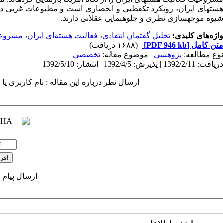
هسته­ای ایران، رویکرد تک­قطبی و انحصاری است و مطبوعات غربی در 
شیوه موجه­سازی نظری و جلوه­نمایی عقلانی دارند.
واژه‌های کلیدی:
تحلیل گفتمان انتقادی
،
فعالیت هسته‌ای ایران
،
مشروعی
متن کامل
[PDF 946 kb]
(۱۶۸۸ دریافت)
نوع مطالعه:
پژوهشي
| موضوع مقاله:
تخصصي
دریافت: 1392/2/11 | پذیرش: 1392/4/5 | انتشار: 1392/5/10
ارسال نظر درباره این مقاله : نام کاربری ی
ارسال پیام 