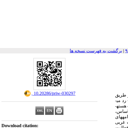
|
برگشت به فهرست نسخه ها
‎ 10.20286/priw-030297
ز طریق
شناخت راهکار گفتمانی انکار استخراج نمود که در آن، چیزی در ابتدا به حالت مثبت ارائه و سپس با استفاده از یک اصطلاح خاص مانند «اما» رد می­
هسته­
 اساس،
مه­های
وعات غربی
Download citation:
فعالیت