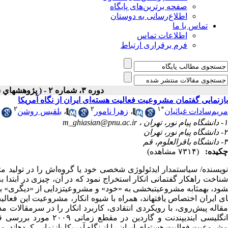
صفحه برترین‌های پایگاه
اطلاع‌رسانی به دوستان
تماس با ما
اطلاعات تماس
فرم برقراری ارتباط
دوره ۳، شماره ۲ - ( پژوهشهاي سياسي جهان اسلام ۱۳۹۲ )
بازنمایی گفتمان مشروعیت فعالیت هسته‌ای ایران از نگاه آمریکا
۲
۲
۱
*
مریم‌سادات غیاثیان
،
زهرا نامور
،
بلقیس روشن
۱- دانشگاه پیام نور، تهران ،
m_ghiasian@pnu.ac.ir
۲- دانشگاه پیام نور، تهران
۳- دانشگاه باقرالعلوم، قم
چکیده:
(۷۳۱۴ مشاهده)
نویسنده/ سیاستمدار ایدئولوژی شخصی خود یا گروه‌اش را در تولید متن
ود، به­مثابه مشروعیت­بخشی به «خود» و مشروعیت­زدایی از «دیگری» ب
ای ایران اختصاص یافته­اند، همراه با شیوه انکار، مشروعیت این فعالی
مقاله پیش‌روی، با رویکردی انتقادی، کاربرد انکار را در سرمقالات مذک
انگلیسی ایندیپندنت و 
مشروعیت­ فعالیت هسته­ای ایران را از نگاه آمریکا بازنمایی کرده­اند