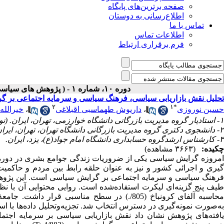
صفحه برترین‌های پایگاه
اطلاع‌رسانی به دوستان
تماس با ما
اطلاعات تماس
فرم برقراری ارتباط
دوره ۱۰، شماره ۱ - ( پژوهش های سیاسی جهان اسلام شماره بهار ۱۳۹۹ )
تحلیل نقش بازاریابی سیاسی، فرهنگ سیاسی و سرمایه اجتماعی بر گ
۲
۱
*
حسین نوروزی
،
داریوش طهماسبی اقبلاغی
،
خیرالله
۱- استادیار گروه مدیریت بازرگانی دانشگاه خوارزمی، تهران، ایران. (نویسنده مسئول) ،
۲- دانشجوی دکتری گروه مدیریت بازرگانی دانشگاه تهران، تهران، ایران
۳- کارشناس ارشدگروه حسابداری دانشگاه امام جواد(ع)، یزد، ایران.
چکیده:
(۳۶۶۳ مشاهده)
امروزه گرایش سیاسی یکی از ضروریات زندگی جوامع بشری در دوره
یری و اجرائی کشور و نیز به عنوان حلقه رابط بین مردم و حاک
فرهنگ سیاسی و سرمایه اجتماعی بر گرایش سیاسی است. این پژوهش 
یف پنج گزینه‌ای لیکرت استفاده‌شده است.
روایی محتوایی آن با نظ
حاسبه آلفای کرونباخ
(805/.) در سطح مناسبی قرار داشت.
به‌صورت نمونه‌گیری در دسترس انتخاب شد. تجزیه‌وتحلیل داده‌ها با 
افته‌های پژوهش نشان داد نقش بازاریابی سیاسی بر سرمایه اجتم