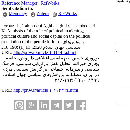
د تائید
Reference Manager
|
RefWorks
Send citation to:
Mendeley
Zotero
RefWorks
norouzi H, Tahmasebi Aghbelaghi D, jasembechari
K. Analysis of the role of political marketing,
political culture and social capital on the political
orientation of the people in Iran.. پژوهش‌هاي
سياسي جهان اسلام 2020; 10 (1) :193-218
URL:
http://priw.ir/article-1-1144-fa.html
نوروزی حسین، طهماسبی اقبلاغی داریوش، جاسم
بچاری خیرالله. تحلیل نقش بازاریابی سیاسی، فرهنگ
سیاسی و سرمایه اجتماعی بر گرایش سیاسی مردم
در ایران. فصلنامه پژوهش‌هاي سياسي جهان اسلام.
۱۳۹۹; ۱۰ (۱) :۱۹۳-۲۱۸
URL:
http://priw.ir/article-۱-۱۱۴۴-fa.html