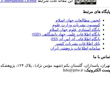
این مقاله تحت شرایط
 International License
پایگاه های مرتبط
انجمن مطالعات جهان اسلام
کمسیون نشریات وزارت علوم
پايگاه استنادي علوم جهان اسلام
پایگاه اطلاعات علمی جهاد دانشگاهی (SID)
پایگاه اطلاعاتی آی اس آی (ISI)
بانك اطلاعات نشريات كشور
سامانه اطلاعات پژوهشی ایران
تماس با ما
تهران،
پاسداران، گلستان یکم (شهید مؤمن نژاد) ، پلاک ۱۲۴، پژوهشکده مطالعات فرهنگی و اجتماعی، ساختمان کتابخانه، دفتر انجمن مطالعات جهان اسلام، فصلنامه پژوهشهای سیاسی جهان اسلام
پست الکترونیک:
Info@priw.ir