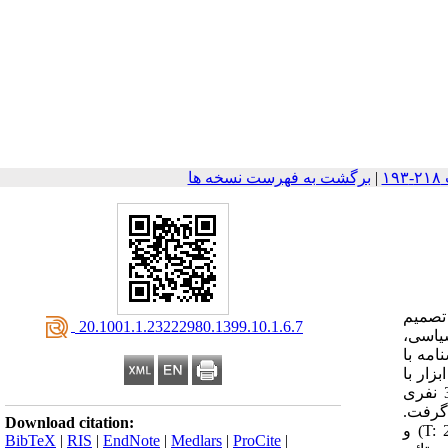
|
برگشت به فهرست نسخه ها
تصمیم
‎ 20.1001.1.23222980.1399.10.1.6.7
یاسی،
مه با
بزار با
جامعۀ آماری پژوهش حاضر شهروندان شهر تهران است که نمونه‌ای 384 نفری
 گرفت.
Download citation:
T: 
) و
BibTeX
|
RIS
|
EndNote
|
Medlars
|
ProCite
|