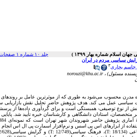
جلد ۱۰ شماره ۱ صفحات ۲۱۸-۱۹۳
رایش سیاسی مردم در ایران
۳
 جاسم بچاری
norouzi@khu.ac.ir
 مدرن محسوب می‌شود به طوری که از موثرترین عامل بر روندهای 
میت سیاسی عمل می کند.
هدف پژوهش حاضر تحلیل نقش بازاریابی س
از نوع توصیفی- همبستگی است و برای گردآوری داده‌ها از پرسشنا
ر
متخصصان،
استادان
دانشگاهی
و
کارشناسان
خبره تأیید شد. پایایی ا
استفاده از ابزارهای اس پی اسس و نرم‌افزار اسمارت پی ال اس انجام
اعی
(
T: 18/134
)، فرهنگ سیاسی(
T: 12/749
) و گرایش سیاسی(
2/628