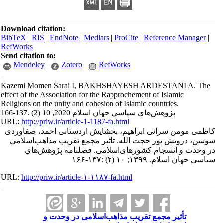
Download citation:
BibTeX
|
RIS
|
EndNote
|
Medlars
|
ProCite
|
Reference Manager
|
RefWorks
Send citation to:
Mendeley
Zotero
RefWorks
Kazemi Momen Sarai I, BAKHSHAYESH ARDESTANI A. The
effect of the Association for the Rapprochement of Islamic
Religions on the unity and cohesion of Islamic countries.
پژوهش‌هاي سياسي جهان اسلام 2020; 10 (2) :137-166
URL:
http://priw.ir/article-1-1187-fa.html
کاظمی مومن سرائی ابراهیم، بخشایش اردستانی احمد، صفاوردی
سوسن، درویش پور حجت الله. تأثیر مجمع تقریب مذاهب‌اسلامی
در وحدت و انسجام کشورهای‌اسلامی. فصلنامه پژوهش‌هاي
سياسي جهان اسلام. ۱۳۹۹; ۱۰ (۲) :۱۳۷-۱۶۶
URL:
http://priw.ir/article-۱-۱۱۸۷-fa.html
تأثیر مجمع تقریب مذاهب‌اسلامی در وحدت و