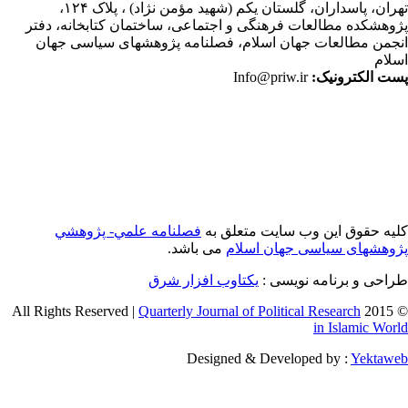
ران،
پاسداران، گلستان یکم (شهید مؤمن نژاد) ، پلاک ۱۲۴،
وهشکده مطالعات فرهنگی و اجتماعی، ساختمان کتابخانه، دفتر
جمن مطالعات جهان اسلام، فصلنامه پژوهشهای سیاسی جهان
لام
ت الکترونیک:
Info@priw.ir
یه حقوق این وب سایت متعلق به
فصلنامه علمي- پژوهشي
وهشهای سیاسی جهان اسلام
می باشد.
احی و برنامه نویسی :
یکتاوب افزار شرق
Quarterly Journal of Political Research
© 2015 
in Islamic Wor
Designed & Developed by :
Yektaw