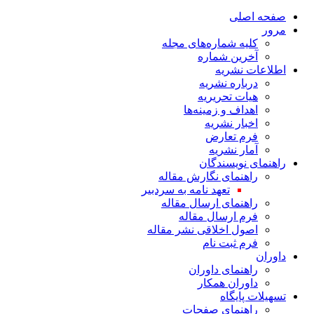
صفحه اصلی
مرور
کلیه شماره‌های مجله
آخرین شماره
اطلاعات نشریه
درباره نشریه
هیات تحریریه
اهداف و زمینه‌ها
اخبار نشریه
فرم تعارض
آمار نشریه
راهنمای نویسندگان
راهنمای نگارش مقاله
تعهد نامه به سردبیر
راهنمای ارسال مقاله
فرم ارسال مقاله
اصول اخلاقی نشر مقاله
فرم ثبت نام
داوران
راهنمای داوران
داوران همکار
تسهیلات پایگاه
راهنمای صفحات