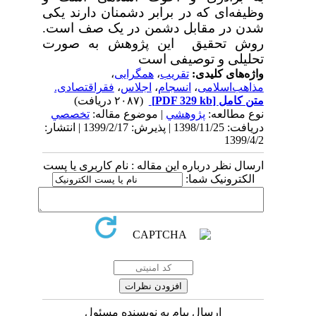
وظیفه‌ای که در برابر دشمنان دارند یکی
شدن در مقابل دشمن در یک صف است.
روش تحقیق این پژوهش به صورت
تحلیلی و توصیفی است
واژه‌های کلیدی:
تقریب
،
همگرایی
،
مذاهب‌اسلامی
،
انسجام
،
اجلاس
،
فقراقتصادی.
متن کامل
[PDF 329 kb]
(۲۰۸۷ دریافت)
نوع مطالعه:
پژوهشي
| موضوع مقاله:
تخصصي
دریافت: 1398/11/25 | پذیرش: 1399/2/17 | انتشار:
1399/4/2
ارسال نظر درباره این مقاله : نام کاربری یا پست
الکترونیک شما:
ارسال پیام به نویسنده مسئول