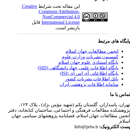
این مقاله تحت شرایط
Creative
Commons Attribution-
NonCommercial 4.0
International License
قابل
بازنشر است.
یگاه های مرتبط
انجمن مطالعات جهان اسلام
کمسیون نشریات وزارت علوم
پايگاه استنادي علوم جهان اسلام
پایگاه اطلاعات علمی جهاد دانشگاهی (SID)
پایگاه اطلاعاتی آی اس آی (ISI)
بانك اطلاعات نشريات كشور
سامانه اطلاعات پژوهشی ایران
اس با ما
ران،
پاسداران، گلستان یکم (شهید مؤمن نژاد) ، پلاک ۱۲۴،
وهشکده مطالعات فرهنگی و اجتماعی، ساختمان کتابخانه، دفتر
جمن مطالعات جهان اسلام، فصلنامه پژوهشهای سیاسی جهان
لام
ت الکترونیک:
Info@priw.ir