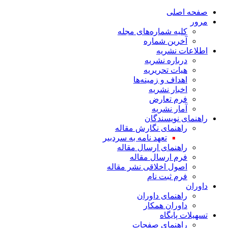
صفحه اصلی
مرور
کلیه شماره‌های مجله
آخرین شماره
اطلاعات نشریه
درباره نشریه
هیات تحریریه
اهداف و زمینه‌ها
اخبار نشریه
فرم تعارض
آمار نشریه
راهنمای نویسندگان
راهنمای نگارش مقاله
تعهد نامه به سردبیر
راهنمای ارسال مقاله
فرم ارسال مقاله
اصول اخلاقی نشر مقاله
فرم ثبت نام
داوران
راهنمای داوران
داوران همکار
تسهیلات پایگاه
راهنمای صفحات