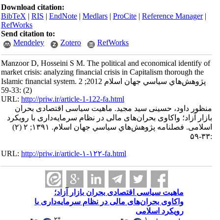
Download citation:
BibTeX
|
RIS
|
EndNote
|
Medlars
|
ProCite
|
Reference Manager
|
RefWorks
Send citation to:
Mendeley
Zotero
RefWorks
Manzoor D, Hosseini S M. The political and economical identify of
market crisis: analyzing financial crisis in Capitalism thorough the
Islamic financial system. پژوهش‌هاي سياسي جهان اسلام 2012; 2
(2) :33-59
URL:
http://priw.ir/article-1-122-fa.html
منظور داود، حسینی سید مجید. ماهیت سیاسی اقتصادی بحران
بازار آزاد؛ واکاوی بحران‌های مالی در نظام سرمایه‌داری با رویکرد
اسلامی. فصلنامه پژوهش‌هاي سياسي جهان اسلام. ۱۳۹۱; ۲ (۲)
:۳۳-۵۹
URL:
http://priw.ir/article-۱-۱۲۲-fa.html
ماهیت سیاسی اقتصادی بحران بازار آزاد؛
واکاوی بحران‌های مالی در نظام سرمایه‌داری با
رویکرد اسلامی
۲
*
۱