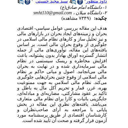
داود منظور
،
سید مجید حسینی
۱- دانشگاه امام صادق(ع)
۲- دانشگاه میلان ،
smht110@gmail.com
چکیده:
(۷۳۴۹ مشاهده)
هدف این مقاله بررسی عوامل سیاسی- اقتصادی
بحران و زمینه‌های ایجاد بحران در بازارهای مالی
و نیز تحلیل ساز و کارهای نظام مالی اسلامی در
جلوگیری از وقوع بحران مالی است. بر اساس
یافته‌های این مقاله، نوآوری‌های مالی از جمله
انتشار گسترده اوراق بهادار بدون پشتوانه، باعث
افزایش مخاطره و ریسک سیستمی در نظام
مالی سرمایه‌داری شده و در نهایت به بحران
مالی می‌انجامد. اصول و مبانی حاکم بر نظام
مالی اسلامی از وقوع چنین بحران‌هایی جلوگیری
می‌کند. نظام مالی اسلامی به جهت ممنوعیت
بهره، غرر، قمار و تحریم أکل مال به باطل و
تاکید بر عقود مشارکتی، مضاربه‌ای و مبادله‌ای،
جایگزینی باثبات و کارا برای نظام مالی متعارف
می‌باشد. یافته‌های نظری این مقاله در بخش
پایانی با مراجعه به آرای صاحب‌نظران و
کارشناسان اقتصادی از طریق پرسشنامه مورد
آزمون قرار گرفته و صحت آن تأیید شده است.