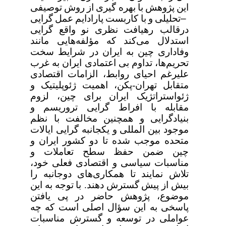
این
پژوهش
با
بهره
گیری
از
روش
توصیفی
–
تحلیلی
و
با
کاربست
پارادایم
عمل
گرایی
درقالب رهیافت
نظری
نو
واقع
گرایی
استدلال
می‌کند
که
مؤلفه‌هایی
مانند
وفاداری
چین
به
ایران
در شرایط
سخت
تحریم‌ها،
تداوم
بی
اعتمادی
ایران
به
غرب
علیرغم
احیای
روابط،
الزامات
اقتصادی
متقابل
تهران
-
پکن،
اهمیت
ژئوپلیتیک
و
ژئواستراتژیک
ایران
برای
چین،
لزوم
مقابله
با
افراط
گرایی تروریسم
و
بنیادگرایی
و
همچنین
مخالفت
با
نظم
موجود
بین
المللی
و
یکجانبه
گرایی
ایالات
متحده موجب
شده
تا
دو
کشور
ایران
و
چین
ضمن
حفظ
سطح
تعاملات
و
مناسبات
سیاسی
و اقتصادی
فعلی
خود،
تلاش
نمایند
تا
همکاری‌های
دوجانبه
را
بیش
از
پیش
گسترش
دهند
.
با
توجه
به
این
موضوع،
پژوهش
حاضر
در
پی
یافتن
پاسخی
به
این
سؤال
اصلی
است
که
چه
عواملی
در
توسعه
و
گسترش
مناسبات