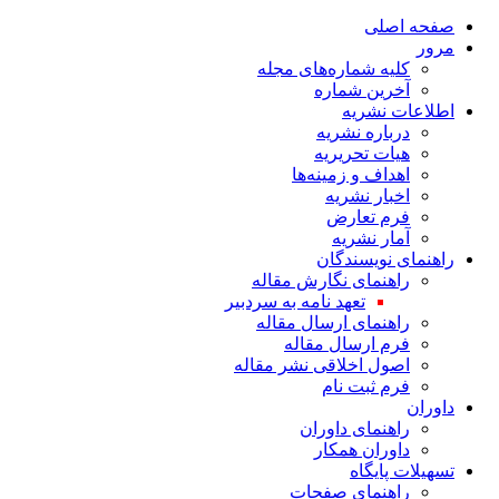
صفحه اصلی
مرور
کلیه شماره‌های مجله
آخرین شماره
اطلاعات نشریه
درباره نشریه
هیات تحریریه
اهداف و زمینه‌ها
اخبار نشریه
فرم تعارض
آمار نشریه
راهنمای نویسندگان
راهنمای نگارش مقاله
تعهد نامه به سردبیر
راهنمای ارسال مقاله
فرم ارسال مقاله
اصول اخلاقی نشر مقاله
فرم ثبت نام
داوران
راهنمای داوران
داوران همکار
تسهیلات پایگاه
راهنمای صفحات