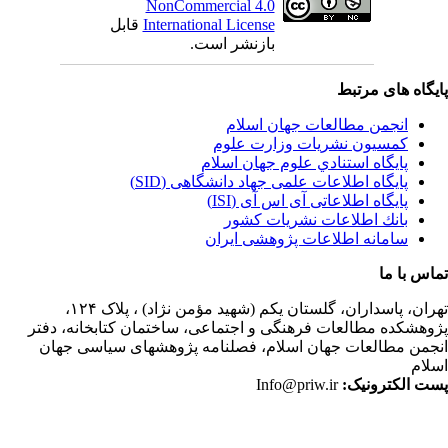
NonCommercial 4.0
International License
قابل
بازنشر است.
یگاه های مرتبط
انجمن مطالعات جهان اسلام
کمسیون نشریات وزارت علوم
پايگاه استنادي علوم جهان اسلام
پایگاه اطلاعات علمی جهاد دانشگاهی (SID)
پایگاه اطلاعاتی آی اس آی (ISI)
بانك اطلاعات نشريات كشور
سامانه اطلاعات پژوهشی ایران
اس با ما
ران،
پاسداران، گلستان یکم (شهید مؤمن نژاد) ، پلاک ۱۲۴،
وهشکده مطالعات فرهنگی و اجتماعی، ساختمان کتابخانه، دفتر
جمن مطالعات جهان اسلام، فصلنامه پژوهشهای سیاسی جهان
لام
ت الکترونیک:
Info@priw.ir