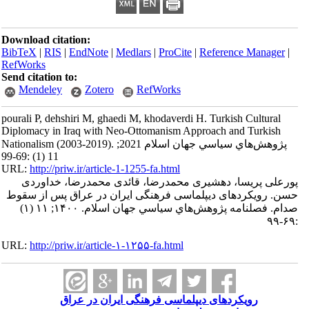
Download citation:
BibTeX
|
RIS
|
EndNote
|
Medlars
|
ProCite
|
Reference Manager
|
RefWorks
Send citation to:
Mendeley
Zotero
RefWorks
pourali P, dehshiri M, ghaedi M, khodaverdi H. Turkish Cultural
Diplomacy in Iraq with Neo-Ottomanism Approach and Turkish
Nationalism (2003-2019). پژوهش‌هاي سياسي جهان اسلام 2021;
11 (1) :69-99
URL:
http://priw.ir/article-1-1255-fa.html
پورعلی پریسا، دهشیری محمدرضا، قائدی محمدرضا، خداوردی
حسن. رویکردهای دیپلماسی فرهنگی ایران در عراق پس از سقوط
صدام. فصلنامه پژوهش‌هاي سياسي جهان اسلام. ۱۴۰۰; ۱۱ (۱)
:۶۹-۹۹
URL:
http://priw.ir/article-۱-۱۲۵۵-fa.html
رویکردهای دیپلماسی فرهنگی ایران در عراق