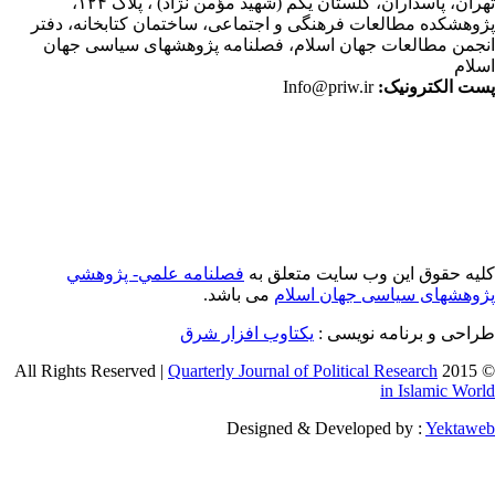
ران،
پاسداران، گلستان یکم (شهید مؤمن نژاد) ، پلاک ۱۲۴،
وهشکده مطالعات فرهنگی و اجتماعی، ساختمان کتابخانه، دفتر
جمن مطالعات جهان اسلام، فصلنامه پژوهشهای سیاسی جهان
لام
ت الکترونیک:
Info@priw.ir
یه حقوق این وب سایت متعلق به
فصلنامه علمي- پژوهشي
وهشهای سیاسی جهان اسلام
می باشد.
احی و برنامه نویسی :
یکتاوب افزار شرق
Quarterly Journal of Political Research
© 2015 
in Islamic Wor
Designed & Developed by :
Yektaw