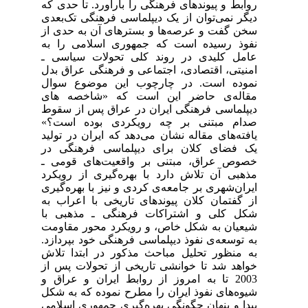
روابط و پیوندهای فرهنگی را بارآورد. تا حدی که
دیگر نمی‌توان از یک دیپلماسی فرهنگی تک‌بعدی
سخن گفت و عرصه‌ها و بسترهای آن به حدی از
نفوذ رسیده است که جمهوری اسلامی را به
عامل کلیدی در روند کلی تحولات سیاسی ـ
امنیتی، اقتصادی، اجتماعی و فرهنگی عراق بدل
نموده است. در چارچوب این موضوع سوال
مقاله‌ی حاضر این است که «
شاخصه های
دیپلماسی فرهنگی ایران در عراق پس از سقوط
صدام مبتنی بر چه رویکردی بوده است؟»
یافته‌های مقاله نشان می‌دهد که ایران در تولید
یک فضای کلان برای دیپلماسی فرهنگی در
خصوص عراق، مبتنی بر واقعیت‌های قومی ـ
مذهبی آن تلاش دارد با بهره‌گیری از رویکرد
ایران‌شهری بر جامعه‌ی کردی و نیز با بهره‌گیری
از گفتمان کلان پیوندهای تاریخی با اعراب به
شکل کلی و اشتراکات فرهنگی ـ مذهبی با
شیعیان به شکل خاص، و رویکرد محور مقاومت
به توسعه‌ی نفوذ دیپلماسی فرهنگی خود بپردازد.
به ‌منظور تحلیل مباحث مذکور در ابتدا تلاش
خواهد شد تا خوانشی تاریخی از تحولات پس از
2003 تا به امروز از روابط ایران و عراق و
شیوه‌های نفوذ ایران را مطرح نموده که به شکل
پیدا و پنهان چگونگی بهره‌گیری جمهوری اسلامی