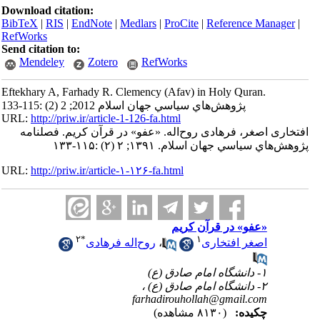
Download citation:
BibTeX
|
RIS
|
EndNote
|
Medlars
|
ProCite
|
Reference Manager
|
RefWorks
Send citation to:
Mendeley
Zotero
RefWorks
Eftekhary A, Farhady R. Clemency (Afav) in Holy Quran.
پژوهش‌هاي سياسي جهان اسلام 2012; 2 (2) :115-133
URL:
http://priw.ir/article-1-126-fa.html
افتخاری اصغر، فرهادی روح‌اله. «عفو» در قرآن کریم. فصلنامه
پژوهش‌هاي سياسي جهان اسلام. ۱۳۹۱; ۲ (۲) :۱۱۵-۱۳۳
URL:
http://priw.ir/article-۱-۱۲۶-fa.html
«عفو» در قرآن کریم
۲
*
۱
اصغر افتخاری
،
روح‌اله فرهادی
۱- دانشگاه امام صادق (ع)
۲- دانشگاه امام صادق (ع) ،
farhadirouhollah@gmail.com
چکیده:
(۸۱۳۰ مشاهده)