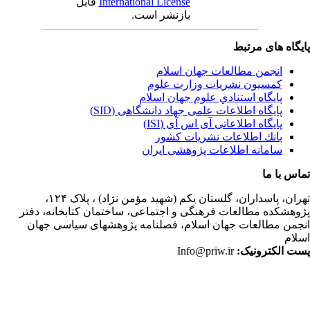
International License
قابل
بازنشر است.
یگاه های مرتبط
انجمن مطالعات جهان اسلام
کمسیون نشریات وزارت علوم
پايگاه استنادي علوم جهان اسلام
پایگاه اطلاعات علمی جهاد دانشگاهی (SID)
پایگاه اطلاعاتی آی اس آی (ISI)
بانك اطلاعات نشريات كشور
سامانه اطلاعات پژوهشی ایران
اس با ما
ران،
پاسداران، گلستان یکم (شهید مؤمن نژاد) ، پلاک ۱۲۴،
وهشکده مطالعات فرهنگی و اجتماعی، ساختمان کتابخانه، دفتر
جمن مطالعات جهان اسلام، فصلنامه پژوهشهای سیاسی جهان
لام
ت الکترونیک:
Info@priw.ir