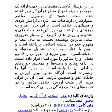
در این نوشتار گام‌های مقدماتی در جهت ارائه یک
نظریه در زمینه عفو از منظر قرآن کریم برداشته
شده است. «عفو» از مهم‌ترین عناصر
استوارسازی ارتباطات میان‌فردی، آرامش فردی
و فضیلتهای اخلاقی است. با این حال، ضرورت
مرزبندی و بازشناسی حوزه این فضیلت اخلاقی و
محدوده و روش های کاربرد آن بسیار ضروری
است. بنابراین نویسنده نخست به بیان معنا و
مفهوم عفو در اندیشه اسلامی پرداخته است و
سپس با عنایت به روش «تحلیل محتوا» و
«معناشناسی»، تبیین مرزهای مفهومی و قلمرو
معنایی واژه مذکور را مورد ابتناء قرار داده است.
در ادامه منابع و زمینه‌ها و همچنین حوزه‌‌های
ارتباطی آن را بازشناسانده و موارد آنها را
برشمرده است. آن‌گاه ضمن تبیین ارزش و
جایگاه عفو و همچنین فرایند اعمال آن در قرآن
کریم، آثار مثبت ارزش اخلاقی مذکور را در
عرصه‌های مختلف زندگی بررسی کرده است.
واژه‌های کلیدی:
عفو
،
اسلام
،
قرآن کریم
،
تحلیل
محتوا
،
معناشناسی
متن کامل
[PDF 132 kb]
(۴۰ دریافت)
نوع مطالعه:
پژوهشي
| موضوع مقاله:
تخصصي