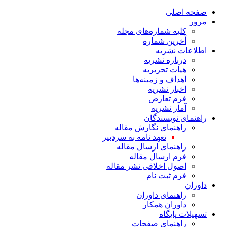
صفحه اصلی
مرور
کلیه شماره‌های مجله
آخرین شماره
اطلاعات نشریه
درباره نشریه
هیات تحریریه
اهداف و زمینه‌ها
اخبار نشریه
فرم تعارض
آمار نشریه
راهنمای نویسندگان
راهنمای نگارش مقاله
تعهد نامه به سردبیر
راهنمای ارسال مقاله
فرم ارسال مقاله
اصول اخلاقی نشر مقاله
فرم ثبت نام
داوران
راهنمای داوران
داوران همکار
تسهیلات پایگاه
راهنمای صفحات