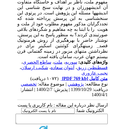
مفهوم ملت، ناظر بر اهداف و خاستگاه متفاوت
آن اندیشه­ورزان و در نهایت سنخ شناسی این
اندیشه­ها مسئله این پژوهش است. در پرتوی این
سنخ­شناسی به این پرسش پرداخته شده که
تجددگرایان مذکور مفهوم مطلوب خود از ملت و
هویت را با ابتنا به چه مفاهیم و شگردهای بلاغی
صورت­بندی کردند؟ به منظور پاسخ به این پرسش،
نوشتار حاضر با بهره­گیری از روش هرمنوتیک
قصد_ زمینه­گرای کوئنتین اسکینر برای در
نظرداشتن متن­های مزبور در زمینه گفتمانی قرن
بیستم جهان عرب، سامان یافته است.
واژه‌های کلیدی:
سوریه
،
ملت
،
ساطع الحصری
،
قسطنطین زریق
،
آنتوان سعاده
،
شکیب ارسلان
،
نجیب عازوری
متن کامل
[PDF 769 kb]
(۱۰۷۲ دریافت)
نوع مطالعه:
پژوهشي
| موضوع مقاله:
تخصصي
دریافت: 1399/10/29 | پذیرش: 1400/2/7 | انتشار:
1400/4/1
ارسال نظر درباره این مقاله : نام کاربری یا پست
الکترونیک شما: