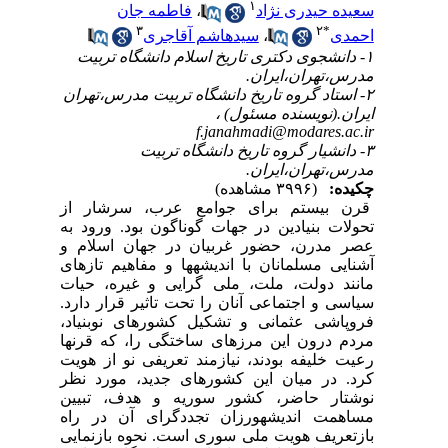
۱
سعیده حیدری نژاد
،
فاطمه جان
۳
۲
*
احمدی
،
سیدهاشم آقاجری
۱- دانشجوی دکتری تاریخ اسلام دانشگاه تربیت
مدرس،تهران،ایران.
۲- استاد گروه تاریخ دانشگاه تربیت مدرس،تهران
ایران.(نویسنده مسئول) ،
f.janahmadi@modares.ac.ir
۳- دانشیار گروه تاریخ دانشگاه تربیت
مدرس،تهران،ایران.
چکیده:
(۳۹۹۶ مشاهده)
قرن بیستم برای جوامع عرب، سرشار از
تحولات بنیادین در جهات گوناگون بود. ورود به
عصر مدرن، حضور غربیان در جهان اسلام و
آشنایی مسلمانان با اندیشه­ها و مفاهیم تازه­ای
مانند دولت، ملت، ملی گرایی و غیره، حیات
سیاسی و اجتماعی آنان را تحت تاثیر قرار دارد.
فروپاشی عثمانی و تشکیل کشورهای نوبنیاد،
مردم درون این مرزهای ساختگی را، که قرن­ها
رعیت خلیفه بودند، نیازمند تعریفی نو از هویت
کرد. در میان این کشورهای جدید، مورد نظر
نوشتار حاضر، کشور سوریه و هدف، تبیین
مساهمت اندیشه­ورزان تجددگرای آن در راه
بازتعریف هویت ملی سوری است. نحوه بازنمایی