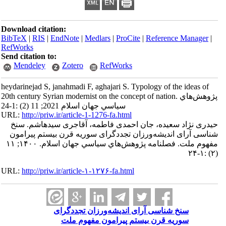
Download citation:
BibTeX
|
RIS
|
EndNote
|
Medlars
|
ProCite
|
Reference Manager
|
RefWorks
Send citation to:
Mendeley
Zotero
RefWorks
heydarinejad S, janahmadi F, aghajari S. Typology of the ideas of
20th century Syrian modernist on the concept of nation. پژوهش‌هاي
سياسي جهان اسلام 2021; 11 (2) :1-24
URL:
http://priw.ir/article-1-1276-fa.html
حیدری نژاد سعیده، جان احمدی فاطمه، آقاجری سیدهاشم. سنخ
شناسی آرای اندیشه‌ورزان تجددگرای سوریه قرن بیستم پیرامون
مفهوم ملت. فصلنامه پژوهش‌هاي سياسي جهان اسلام. ۱۴۰۰; ۱۱
(۲) :۱-۲۴
URL:
http://priw.ir/article-۱-۱۲۷۶-fa.html
سنخ شناسی آرای اندیشه‌ورزان تجددگرای
سوریه قرن بیستم پیرامون مفهوم ملت