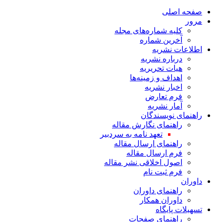
صفحه اصلی
مرور
کلیه شماره‌های مجله
آخرین شماره
اطلاعات نشریه
درباره نشریه
هیات تحریریه
اهداف و زمینه‌ها
اخبار نشریه
فرم تعارض
آمار نشریه
راهنمای نویسندگان
راهنمای نگارش مقاله
تعهد نامه به سردبیر
راهنمای ارسال مقاله
فرم ارسال مقاله
اصول اخلاقی نشر مقاله
فرم ثبت نام
داوران
راهنمای داوران
داوران همکار
تسهیلات پایگاه
راهنمای صفحات