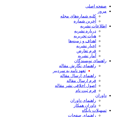
صفحه اصلی
مرور
کلیه شماره‌های مجله
آخرین شماره
اطلاعات نشریه
درباره نشریه
هیات تحریریه
اهداف و زمینه‌ها
اخبار نشریه
فرم تعارض
آمار نشریه
راهنمای نویسندگان
راهنمای نگارش مقاله
تعهد نامه به سردبیر
راهنمای ارسال مقاله
فرم ارسال مقاله
اصول اخلاقی نشر مقاله
فرم ثبت نام
داوران
راهنمای داوران
داوران همکار
تسهیلات پایگاه
راهنمای صفحات