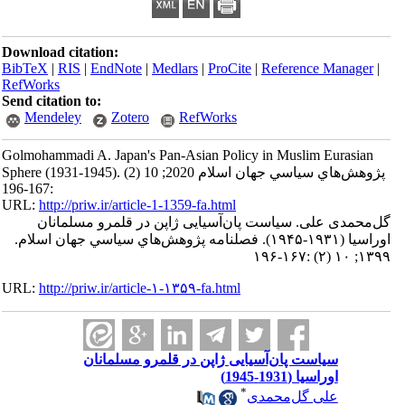
Download citation:
BibTeX
|
RIS
|
EndNote
|
Medlars
|
ProCite
|
Reference Manager
|
RefWorks
Send citation to:
Mendeley
Zotero
RefWorks
Golmohammadi A. Japan's Pan-Asian Policy in Muslim Eurasian
Sphere (1931-1945). پژوهش‌هاي سياسي جهان اسلام 2020; 10 (2)
:167-196
URL:
http://priw.ir/article-1-1359-fa.html
گل‌محمدی علی. سیاست پان‌آسیایی ژاپن در قلمرو مسلمانان
اوراسیا (۱۹۳۱-۱۹۴۵). فصلنامه پژوهش‌هاي سياسي جهان اسلام.
۱۳۹۹; ۱۰ (۲) :۱۶۷-۱۹۶
URL:
http://priw.ir/article-۱-۱۳۵۹-fa.html
سیاست پان‌آسیایی ژاپن در قلمرو مسلمانان
اوراسیا (1931-1945)
*
علی گل‌محمدی