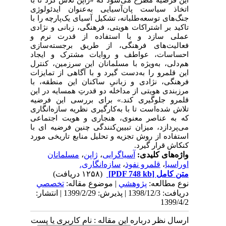
اتخاذ سیاست پان‌آسیایی به‌عنوان ایدئولوژی
جنگ‌های توسعه‌طلبانه، تشکیل آسیای یک‌پارچه را با
تاکید بر اشتراکات هویتی، فرهنگی، زبانی و نژادی
عملی سازد و با استفاده از قدرت نرم و
فعالیت‌های فرهنگی، از طریق برجسته‌سازی
احساسات، عواطف و روایات مشترک و ایجاد
هم‌دلی، به‌‌ویژه با مسلمانان این سرزمین، کنترل
این قلمرو را به‌دست گیرد و با آگاهی از تمایزات
فرهنگی، نژادی و زبانیِ ساکنان این منطقه، با
مرزبندی هویتی از مداخله دو قدرتِ همسایه‌ در این
قلمرو جلوگیری کند.» برای بررسی این فرضیه
تلاش شده‌است تا با به‌کارگیری نظریه سازه‌انگاری
که به عناصر معنوی، هنجاری و هویت اجتماعی
می‌پردازد، میزان تبیین‌کنندگی چنین فرضیه ای با
استفاده از روش تجزیه و تحلیل منابع تاریخی مورد
کنکاش قرار گیرد.
واژه‌های کلیدی:
آسیاگرایی
،
ژاپن
،
مسلمانان
اوراسیا
،
قلمرو نفوذ
،
سازه‌انگاری.
متن کامل
[PDF 748 kb]
(۱۲۵۸ دریافت)
نوع مطالعه:
پژوهشي
| موضوع مقاله:
تخصصي
دریافت: 1398/12/3 | پذیرش: 1399/2/29 | انتشار:
1399/4/2
ارسال نظر درباره این مقاله : نام کاربری یا پست