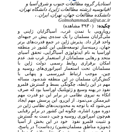
استادیار گروه مطالعات جنوب و شرق آسیا و
اقیانوسیه (رشته مطالعات ژاپن)، دانشگاه تهران،
دانشکده مطالعات جهان، تهران، ایران. ،
Golmohammadi.a@ut.ac.ir
چکیده:
(۳۹۳۰ مشاهده)
رویارویی با تمدن غرب، آسیاگرایان ژاپنی و
ملی‌گرایان مسلمان را یک سده‌ی پیش در جبهه‌‌ای
واحد قرار داد. پذیرش ژاپن در جمع قدرت‌های برتر
جهان، زمینه‌ساز توسعه‌طلبی این کشور در منطقه
اوراسیا به نام ایدئولوژی آسیاگرایی، تحقق آسیای
متحد و رهایی مسلمانان از استعمار غرب شد. عدم
امکان برقراری روابط رسمی دولت ژاپن با
مسلمانان تحت استعمار امپراتوری‌های روسیه و
چین، موجب ارتباط‌ غیررسمی و پنهانی با
کنش‌گران مسلمان در این منطقه شده‌بود. مساله
مهم در این رابطه، چگونگی بسط و گسترش قلمرو
نفوذ در پهنه وسیع و ژئوپلتیک اوراسیا بود که صرف
اتکاء به نیروی نظامی در برابر این دو قدرت مهم
غیرممکن می‌نمود. از این‌رو، این پرسش مهم ایجاد
می‌شود که با توجه به محدودیت‌های نظامی ژاپن در
دوره مورد اشاره، چگونه این کشور در برابر رقبایی
هم‌چون امپراتوری روسیه و چین، دست به گسترش
و تثبیت قلمرو نفوذ خود در این بخش از آسیا
(به‌ویژه مناطق مسلمان‌نشین) زده‌است؟ در پاسخ،
این فرضیه مطرح می‌شود که «ژاپن تلاش کرد تا با