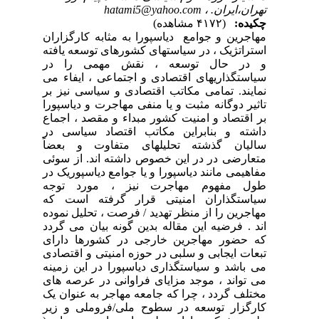
تهران،ایران. ،
hatami5@yahoo.com
چکیده:
(۴۱۷۲ مشاهده)
مهاجرین و جوامع دیاسپورا به مثابه کارگزاران
استراتژیک ، در سیاستهای کشورهای توسعه یافته
و در حال توسعه ، نقش مهمی را در
سیاستگذاریهای اقتصادی و اجتماعی ، ایفاء می
نمایند. تمامی مکاتب اقتصادی و سیاسی نیز بر
تاثیر دوگانه مثبت و یا منفی مهاجرت و دیاسپورا
بر اقتصاد و امنیت کشور مبداء و مقصد ، اجماع
داشته و بنابراین مکاتب اقتصاد سیاسی در
سالیان گذشته تحلیلهای متفاوت و بعضاً
متعارضی در در این خصوص داشته اند. از سوئی
مفاهیمی مانند دیاسپورا و یا جوامع دیاسپوریک در
طول مفهوم مهاجرت نیز ، مورد توجه
سیاستگذاران امنیتی قرار گرفته است که
مهاجرین را از منظر تهدید / فرصت ، تحلیل نموده
اند . فرضیه این مقاله بدین گونه بیان می گردد
که حضور مهاجرین خارجی در کشورها دارای
تبعات ایجابی و سلبی در حوزه امنیتی و اقتصادی
می باشد و سیاستگذاری دیاسپورا در این زمینه
می تواند ، موجد مزایای فراوانی در عرصه های
مختلف گردد ، چرا که جامعه مهاجر به عنوان یک
کارگزار توسعه در سطوح ملی/فروملی و زیر