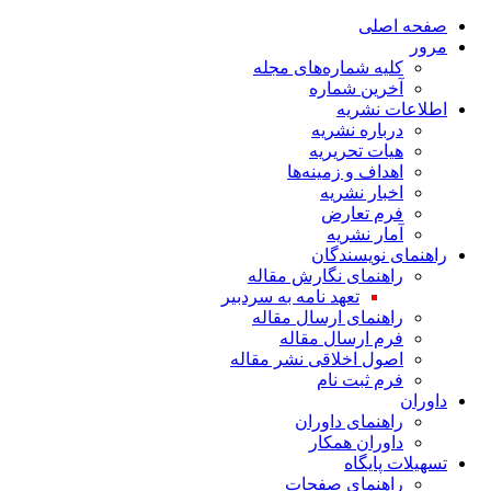
صفحه اصلی
مرور
کلیه شماره‌های مجله
آخرین شماره
اطلاعات نشریه
درباره نشریه
هیات تحریریه
اهداف و زمینه‌ها
اخبار نشریه
فرم تعارض
آمار نشریه
راهنمای نویسندگان
راهنمای نگارش مقاله
تعهد نامه به سردبیر
راهنمای ارسال مقاله
فرم ارسال مقاله
اصول اخلاقی نشر مقاله
فرم ثبت نام
داوران
راهنمای داوران
داوران همکار
تسهیلات پایگاه
راهنمای صفحات