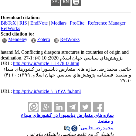
Download citation:
BibTeX
|
RIS
|
EndNote
|
Medlars
|
ProCite
|
Reference Manager
|
RefWorks
Send citation to:
Mendeley
Zotero
RefWorks
hatami M. Conflicting diaspora structures in countries of origin and
destination. پژوهش‌هاي سياسي جهان اسلام 2020; 10 (4) :1-27
URL:
http://priw.ir/article-1-1478-fa.html
حاتمی محمدرضا. سازه های متعارض دیاسپورا در کشورهای مبداء
و مقصد. فصلنامه پژوهش‌هاي سياسي جهان اسلام. ۱۳۹۹; ۱۰ (۴)
:۱-۲۷
URL:
http://priw.ir/article-۱-۱۴۷۸-fa.html
سازه های متعارض دیاسپورا در کشورهای مبداء
و مقصد
*
محمدرضا حاتمی
دانشیار گروه علوم سیاسی دانشگاه پیام نور،