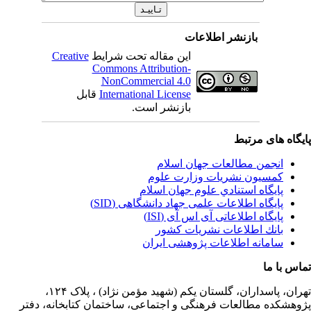
بازنشر اطلاعات
این مقاله تحت شرایط
Creative
Commons Attribution-
NonCommercial 4.0
International License
قابل
بازنشر است.
یگاه های مرتبط
انجمن مطالعات جهان اسلام
کمسیون نشریات وزارت علوم
پايگاه استنادي علوم جهان اسلام
پایگاه اطلاعات علمی جهاد دانشگاهی (SID)
پایگاه اطلاعاتی آی اس آی (ISI)
بانك اطلاعات نشريات كشور
سامانه اطلاعات پژوهشی ایران
اس با ما
ران،
پاسداران، گلستان یکم (شهید مؤمن نژاد) ، پلاک ۱۲۴،
وهشکده مطالعات فرهنگی و اجتماعی، ساختمان کتابخانه، دفتر