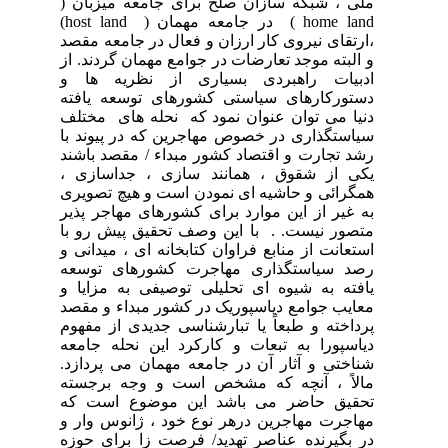
ملی ، شبکه سازان صلح برای جامعه میزبان (
home land
) در جامعه مهمان (
host land
)
،ارتقای نیروی کار ارزان و فعال در جامعه مقصد
و البته موجد تعارضات در جوامع مهمان گردند. از
ادبیات راهبردی بسیاری از نظریه ها و
دستورکارهای سیاستی کشورهای توسعه یافته
دنیا می توان عنوان نمود که نحله های مختلف
سیاستگذاری در خصوص مهاجرین که در پیوند با
رشد تجارت و اقتصاد کشور مبداء / مقصد باشند
یکی از شقوق ، همانند سازی ، جداسازی ،
همگرائی و حاشیه ای نمودن است و هیچ تصویری
به غیر از این موارد برای کشورهای مهاجر پذیر
متصور نیست. . با این وصف تحقیق پیش رو با
استعانت از منابع فراوان کتابخانه ای ، میدانی و
رصد سیاستگذاری مهاجرت کشورهای توسعه
یافته به شیوه ای تحلیلی توصیفی به مزایا و
معایب جوامع دیاسپوریک در کشور مبداء و مقصد
پرداخته و طبعاً یا تبارشناسی جدیدی از مفهوم
دیاسپورا به تبعات و کارکرد این نحله جامعه
شناختی و آثار آن در جامعه مهمان می پردازد.
مالاً ، آنچه که مشخص است و وجه برجسته
تحقیق حاضر می باشد این موضوع است که
مهاجرت مهاجرین درهر نوع خود ، ژانوس وار و
در بگیرنده عناصر تهدید/ فرصت زا برای حوزه