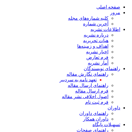
صفحه اصلی
مرور
کلیه شماره‌های مجله
آخرین شماره
اطلاعات نشریه
درباره نشریه
هیات تحریریه
اهداف و زمینه‌ها
اخبار نشریه
فرم تعارض
آمار نشریه
راهنمای نویسندگان
راهنمای نگارش مقاله
تعهد نامه به سردبیر
راهنمای ارسال مقاله
فرم ارسال مقاله
اصول اخلاقی نشر مقاله
فرم ثبت نام
داوران
راهنمای داوران
داوران همکار
تسهیلات پایگاه
راهنمای صفحات