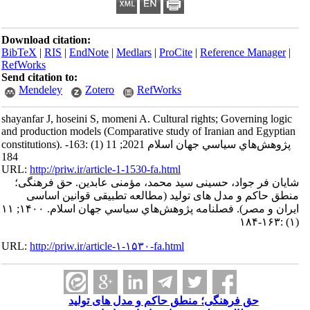
Download citation:
BibTeX
|
RIS
|
EndNote
|
Medlars
|
ProCite
|
Reference Manager
|
RefWorks
Send citation to:
Mendeley
Zotero
RefWorks
shayanfar J, hoseini S, momeni A. Cultural rights; Governing logic
and production models (Comparative study of Iranian and Egyptian
constitutions). پژوهش‌هاي سياسي جهان اسلام 2021; 11 (1) :163-
184
URL:
http://priw.ir/article-1-1530-fa.html
شایان فر جواد، حسینی سید محمد، مؤمنی عابدین. حق فرهنگی؛
منطق حاکم و مدل های تولید (مطالعه تطبیقی قوانین اساسی
ایران و مصر). فصلنامه پژوهش‌هاي سياسي جهان اسلام. ۱۴۰۰; ۱۱
(۱) :۱۶۳-۱۸۴
URL:
http://priw.ir/article-۱-۱۵۳۰-fa.html
حق فرهنگی؛ منطق حاکم و مدل های تولید