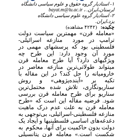
۱- استادیار گروه حقوق و علوم سیاسی دانشگاه
لرستان،ایران. ،
bayat.m@lu.ac.ir
۲- استادیار گروه علوم سیاسی دانشگاه
یزد،ایران.
چکیده:
(۴۲۴۲ مشاهده)
«معامله قرن» مهمترین سیاست دولت
ترامپ در مورد منازعه اسرائیلی-
فلسطینی بود که پرسشهای مهمی در
مورد آن وجود دارد: این طرح چه
ویژگیهای دارد؟ آیا طرح معامله قرن
میتواند طولاتی‌ترین منازعه معاصر در
خارومیانه را حل کند؟ در این مقاله با
تکیه بر «آینده‌پژوهی» و روش
سناریونگاری، تلاش ‌شده محتمل‌ترین
سناریو برای طرح معامله قرن بررسی
شود. فرضیه مقاله این است که «طرح
معامله قرن به علت عدم درک ماهیت
منازعه فلسطینی-اسرائیلی، بی‌توجهی به
دغدغه‌های اساسی فلسطینیها و ایجاد یک
دولت بدون حاکمیت برای آنها، محکوم
به
شکست است.» معامله قرن پتانسیلی