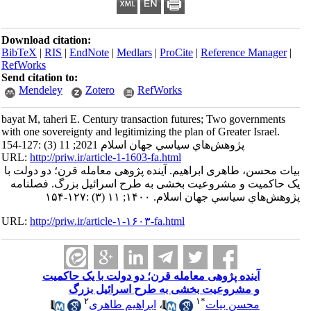
Download citation:
BibTeX
|
RIS
|
EndNote
|
Medlars
|
ProCite
|
Reference Manager
|
RefWorks
Send citation to:
Mendeley
Zotero
RefWorks
bayat M, taheri E. Century transaction futures; Two governments
with one sovereignty and legitimizing the plan of Greater Israel.
پژوهش‌هاي سياسي جهان اسلام 2021; 11 (3) :127-154
URL:
http://priw.ir/article-1-1603-fa.html
بیات محسن، طاهری ابراهیم. آینده پژوهی معامله قرن؛ دو دولت با
یک حاکمیت و مشروعیت بخشی به طرح اسرائیل بزرگ. فصلنامه
پژوهش‌هاي سياسي جهان اسلام. ۱۴۰۰; ۱۱ (۳) :۱۲۷-۱۵۴
URL:
http://priw.ir/article-۱-۱۶۰۳-fa.html
آینده پژوهی معامله قرن؛ دو دولت با یک حاکمیت
و مشروعیت بخشی به طرح اسرائیل بزرگ
۲
۱
*
محسن بیات
،
ابراهیم طاهری