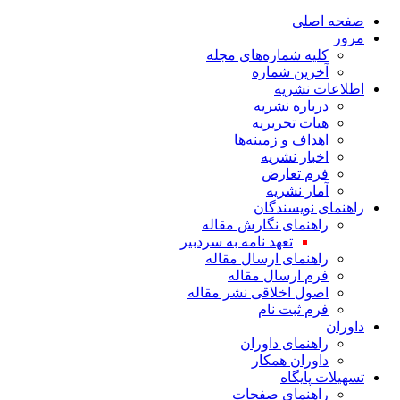
صفحه اصلی
مرور
کلیه شماره‌های مجله
آخرین شماره
اطلاعات نشریه
درباره نشریه
هیات تحریریه
اهداف و زمینه‌ها
اخبار نشریه
فرم تعارض
آمار نشریه
راهنمای نویسندگان
راهنمای نگارش مقاله
تعهد نامه به سردبیر
راهنمای ارسال مقاله
فرم ارسال مقاله
اصول اخلاقی نشر مقاله
فرم ثبت نام
داوران
راهنمای داوران
داوران همکار
تسهیلات پایگاه
راهنمای صفحات