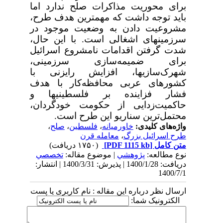
برای محوریت مذاکرات صلح ندارد اما
باید توجه داشت که مهمترین هدف طرح،
مشروعیت دادن به وضعیت موجود در
سرزمینهای اشغالی است. با این حال،
شدت گرفتن اقدامات نامشروع اسرائیل
برای ضمیمه‌سازی سرزمینی،
شهرک‌سازیها، افزایش رایزنی با
کشورهای عربی محافظه‌کار با هدف
فشار فزاینده بر فلسطینیها و
حاکمیت‌زدایی از حکومت خودگردان،
محتمل‌ترین سناریو این طرح است.
واژه‌های کلیدی:
خاورمیانه
،
فلسطین
،
صلح
،
طرح اسرائیل بزرگ
،
معامله قرن
متن کامل
[PDF 1115 kb]
(۱۷۵۰ دریافت)
نوع مطالعه:
پژوهشي
| موضوع مقاله:
تخصصي
دریافت: 1400/1/28 | پذیرش: 1400/3/31 | انتشار:
1400/7/1
ارسال نظر درباره این مقاله : نام کاربری یا پست
الکترونیک شما: