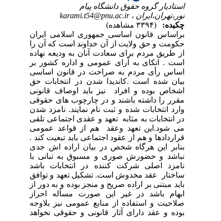
استادیار گروه حقوق دانشگاه پیام
نور،تهران،ایران ،
karami.t54@pnu.ac.ir
چکیده:
(۳۳۹۴ مشاهده)
براساس قانون اساسی جمهوری اسلامی ایران
حکومت و حق ولایت از آن خداوند است که آن را
از طریق مردم برای سعادت آنان به ودیعه نهاده
است . اتکای به آرای عمومی و اداره کشور بر
اساس رأی مردم به صراحت در قانون اساسی
بیان شده است .کاندیدا شدن در انتخابات حق
اشخاص بوده و افراد نیز باید اوصاف قانونی
مقرر را داشته باشند و در چارچوب های حقوقی
وارد انتخابات شده و ثبت نام نمایند. نامزد شدن
در انتخابات به مثابه تعهد و عقدی اجتماعی تلقی
می شود.این تعهد وعقد هم از قواعد عمومی
قراردادها و هم از عقود اجتماعی باید تبعیت کند .
بنابر این هرگاه شخص در بیان اراده اش جدی
نباشد و حضورش صوری و مسبوق به تبانی با
نامزد اصلی شرکت کننده در انتخابات باشد
ساختار عقد مخدوش است. تشکیل تعهد و توافق
باید مبتنی بر اراده صریح و منجز بوده و به دور از
ابهام باشد در غیر این صورت مسأله احراز
صلاحیت و استفاده از منابع عمومی نیز بلاوجه
بوده و عقد دارای آثار قانونی و حقوقی نخواهد