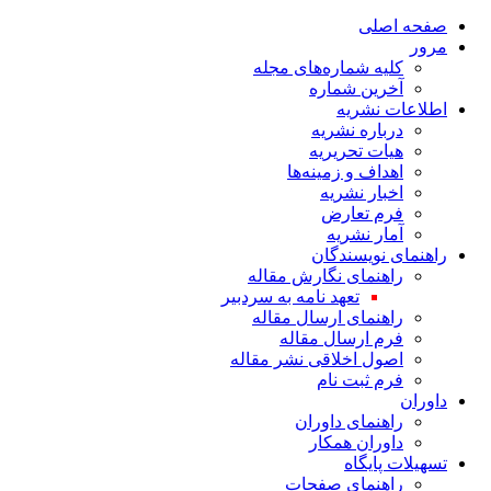
صفحه اصلی
مرور
کلیه شماره‌های مجله
آخرین شماره
اطلاعات نشریه
درباره نشریه
هیات تحریریه
اهداف و زمینه‌ها
اخبار نشریه
فرم تعارض
آمار نشریه
راهنمای نویسندگان
راهنمای نگارش مقاله
تعهد نامه به سردبیر
راهنمای ارسال مقاله
فرم ارسال مقاله
اصول اخلاقی نشر مقاله
فرم ثبت نام
داوران
راهنمای داوران
داوران همکار
تسهیلات پایگاه
راهنمای صفحات