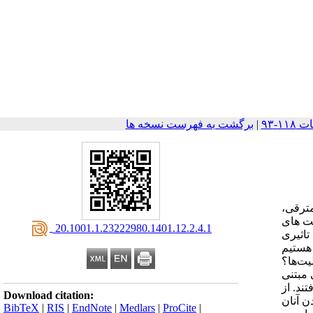
|
برگشت به فهرست نسخه ها
مترقی،
یت های
‎ 20.1001.1.23222980.1401.12.2.4.1
تاثیری
 هستیم
یت‌ها؟
 مبتنی
ند. از
Download citation:
ن آنان
BibTeX
|
RIS
|
EndNote
|
Medlars
|
ProCite
|