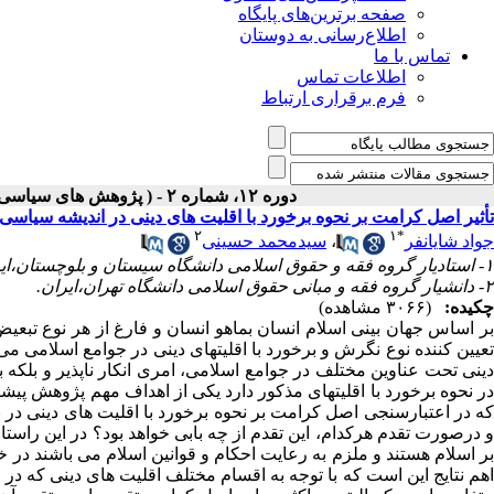
صفحه برترین‌های پایگاه
اطلاع‌رسانی به دوستان
تماس با ما
اطلاعات تماس
فرم برقراری ارتباط
دوره ۱۲، شماره ۲ - ( پژوهش های سیاسی جهان اسلام شماره تابستان ۱۴۰۱ )
تأثیر اصل کرامت بر نحوه برخورد با اقلیت های دینی در اندیشه سیاسی 
۲
۱
*
جواد شایانفر
،
سیدمحمد حسینی
۱- استادیار گروه فقه و حقوق اسلامی دانشگاه سیستان و بلوچستان،ایران. ،
۲- دانشیار گروه فقه و مبانی حقوق اسلامی دانشگاه تهران،ایران.
چکیده:
(۳۰۶۶ مشاهده)
بر اساس جهان بینی اسلام انسان بماهو انسان و فارغ از هر نوع تبعی
تعیین کننده نوع نگرش و برخورد با اقلیتهای دینی در جوامع اسلام
دینی تحت عناوین مختلف در جوامع اسلامی، امری انکار ناپذیر و بلکه ب
در نحوه برخورد با اقلیتهای مذکور دارد یکی از اهداف مهم پژوهش 
که در اعتبارسنجی اصل کرامت بر نحوه برخورد با اقلیت های دینی در 
و درصورت تقدم هرکدام، این تقدم از چه بابی خواهد بود؟ در این راس
بر اسلام هستند و ملزم به رعایت احکام و قوانین اسلام می باشند در 
اهم نتایج این است که با توجه به اقسام مختلف اقلیت های دینی که در 