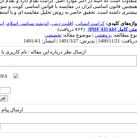
متفاوت است که البته در اکثر موارد اصل کرامت تقدم دارد و تقدم 
همچنین قانون اساسی ایران در مقایسه با قوانین اساسی کویت و سوریه
بیشتری داشته است. تحقیق حاضر به روش تحلیل مقایسه ای و با استفاده
واژه‌های کلیدی:
کرامت انسانی
،
اقلیت دینی
،
اندیشه سیاسی اسلام
،
ای
متن کامل
[PDF 435 kb]
(۷۶۲ دریافت)
نوع مطالعه:
پژوهشي
| موضوع مقاله:
تخصصي
دریافت: 1400/11/21 | پذیرش: 1401/3/27 | انتشار: 1401/4/1
ارسال نظر درباره این مقاله : نام کاربری ی
ارسال پیام 