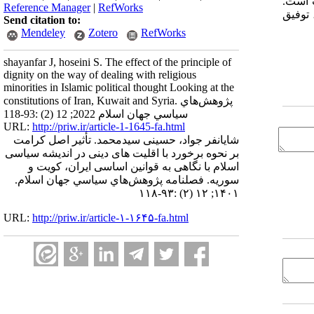
ت است.
Reference Manager
|
RefWorks
 توفیق
Send citation to:
Mendeley
Zotero
RefWorks
shayanfar J, hoseini S. The effect of the principle of
dignity on the way of dealing with religious
minorities in Islamic political thought Looking at the
constitutions of Iran, Kuwait and Syria. پژوهش‌هاي
سياسي جهان اسلام 2022; 12 (2) :93-118
URL:
http://priw.ir/article-1-1645-fa.html
شایانفر جواد، حسینی سیدمحمد. تأثیر اصل کرامت
بر نحوه برخورد با اقلیت های دینی در اندیشه سیاسی
اسلام با نگاهی به قوانین اساسی ایران، کویت و
سوریه. فصلنامه پژوهش‌هاي سياسي جهان اسلام.
۱۴۰۱; ۱۲ (۲) :۹۳-۱۱۸
URL:
http://priw.ir/article-۱-۱۶۴۵-fa.html