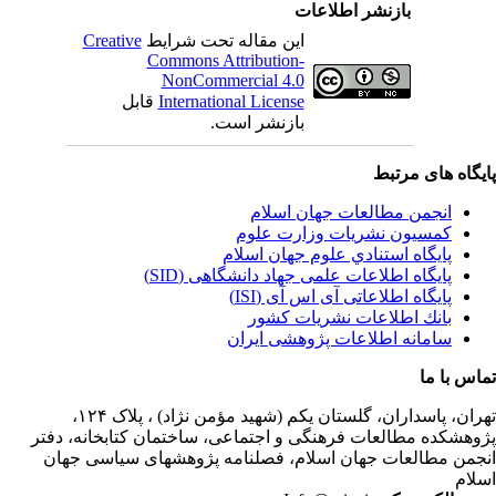
بازنشر اطلاعات
این مقاله تحت شرایط
Creative
Commons Attribution-
NonCommercial 4.0
International License
قابل
بازنشر است.
یگاه های مرتبط
انجمن مطالعات جهان اسلام
کمسیون نشریات وزارت علوم
پايگاه استنادي علوم جهان اسلام
پایگاه اطلاعات علمی جهاد دانشگاهی (SID)
پایگاه اطلاعاتی آی اس آی (ISI)
بانك اطلاعات نشريات كشور
سامانه اطلاعات پژوهشی ایران
اس با ما
ران،
پاسداران، گلستان یکم (شهید مؤمن نژاد) ، پلاک ۱۲۴،
وهشکده مطالعات فرهنگی و اجتماعی، ساختمان کتابخانه، دفتر
جمن مطالعات جهان اسلام، فصلنامه پژوهشهای سیاسی جهان
لام