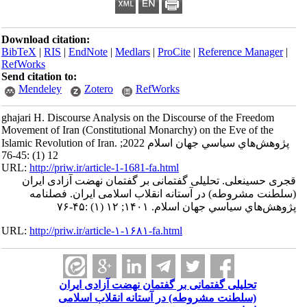
Download citation:
BibTeX
|
RIS
|
EndNote
|
Medlars
|
ProCite
|
Reference Manager
|
RefWorks
Send citation to:
Mendeley
Zotero
RefWorks
ghajari H. Discourse Analysis on the Discourse of the Freedom
Movement of Iran (Constitutional Monarchy) on the Eve of the
Islamic Revolution of Iran. پژوهش‌هاي سياسي جهان اسلام 2022;
12 (1) :45-76
URL:
http://priw.ir/article-1-1681-fa.html
قجری حسینعلی. تحلیلی گفتمانی بر گفتمان نهضت آزادی ایران
(سلطنت مشروطه) در آستانه انقلاب اسلامی ایران. فصلنامه
پژوهش‌هاي سياسي جهان اسلام. ۱۴۰۱; ۱۲ (۱) :۴۵-۷۶
URL:
http://priw.ir/article-۱-۱۶۸۱-fa.html
تحلیلی گفتمانی بر گفتمان نهضت آزادی ایران
(سلطنت مشروطه) در آستانه انقلاب اسلامی