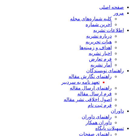
صفحه اصلی
مرور
کلیه شماره‌های مجله
آخرین شماره
اطلاعات نشریه
درباره نشریه
هیات تحریریه
اهداف و زمینه‌ها
اخبار نشریه
فرم تعارض
آمار نشریه
راهنمای نویسندگان
راهنمای نگارش مقاله
تعهد نامه به سردبیر
راهنمای ارسال مقاله
فرم ارسال مقاله
اصول اخلاقی نشر مقاله
فرم ثبت نام
داوران
راهنمای داوران
داوران همکار
تسهیلات پایگاه
راهنمای صفحات