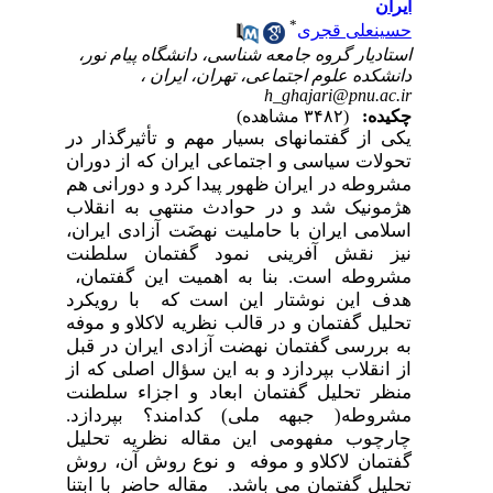
ایران
*
حسینعلی قجری
استادیار گروه جامعه شناسی، دانشگاه پیام نور،
دانشکده علوم اجتماعی، تهران، ایران ،
h_ghajari@pnu.ac.ir
چکیده:
(۳۴۸۲ مشاهده)
یکی از گفتمانهای بسیار مهم و تأثیرگذار در
تحولات سیاسی و اجتماعی ایران که از دوران
مشروطه در ایران ظهور پیدا کرد و دورانی هم
هژمونیک شد و در حوادث منتهی به انقلاب
اسلامی ایران با حاملیت نهضَت آزادی ایران،
نیز نقش آفرینی نمود گفتمان سلطنت
مشروطه است. بنا به اهمیت این گفتمان،
هدف این نوشتار این است که با رویکرد
تحلیل گفتمان و در قالب نظریه لاکلاو و موفه
به بررسی گفتمان نهضت آزادی ایران در قبل
از انقلاب بپردازد و به این سؤال اصلی که
از
منظر تحلیل گفتمان ابعاد و اجزاء سلطنت
مشروطه( جبهه ملی) کدامند؟ بپردازد.
چارچوب مفهومی این مقاله نظریه تحلیل
گفتمان لاکلاو و موفه و نوع روش آن، روش
تحلیل گفتمان می باشد. مقاله حاضر با ابتنا