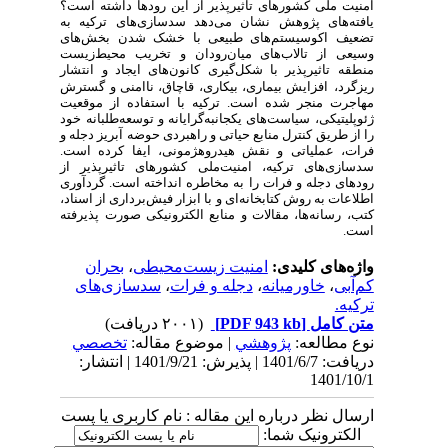
امنیت ملی کشورهای تاثیرپذیر از این رودها داشته است؟
یافته‌های پژوهش نشان می‌دهد سدسازی‌های ترکیه به
تضعیف اکوسیستم‌های طبیعی با خشک شدن بخش‌های
وسیعی از تالاب‌های میان‌رودان و تخریب محیط‌زیست
منطقه تاثیرپذیر با شکل‌گیری کانون‌های ایجاد و انتشار
ریزگرد،
افزایش بیماری، بیکاری، قاچاق، ناامنی و گسترش
مهاجرت منجر شده است. ترکیه با استفاده از موقعیت
ژئوپلیتیکی، سیاست‌های یکجانبه‌گرایانه و توسعه‌طلبانه خود
را از طریق کنترل منابع حیاتی و راهبردی حوضه آبریز دجله و
فرات، عملیاتی و نقش هیدروهژمونی، ایفا کرده است.
سدسازی‌های ترکیه، امنیت‌ملی کشورهای تاثیرپذیر از
رودهای دجله و فرات را به مخاطره انداخته است. گردآوری
اطلاعات به روش کتابخانه‌ای و با ابزار فیش‌برداری از اسناد،
کتب، رسانه‌ها، مقالات و منابع الکترونیکی صورت پذیرفته
است.
واژه‌های کلیدی:
امنیت زیست‌محیطی
،
بحران
کم‌آبی
،
خاورمیانه
،
دجله و فرات
،
سدسازی‌های
ترکیه.
متن کامل
[PDF 943 kb]
(۲۰۰۱ دریافت)
نوع مطالعه:
پژوهشي
| موضوع مقاله:
تخصصي
دریافت: 1401/6/7 | پذیرش: 1401/9/21 | انتشار:
1401/10/1
ارسال نظر درباره این مقاله : نام کاربری یا پست
الکترونیک شما: