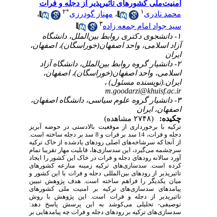
امنیت‌ملی کشورهای تاثیرپذیر از دجله و فرات
۲
*
۱
محمد نادری
،
مهناز گودرزی
،
۳
سید جواد امام جمعه زاده
۱- دانشجوی دکتری روابط بین‌الملل، دانشگاه
آزاد اسلامی، واحد اصفهان(خوراسگان)، اصفهان،
ایران
۲- دانشیار گروه روابط بین‌الملل، دانشگاه آزاد
اسلامی، واحد اصفهان(خوراسگان)، اصفهان،
ایران.(نویسنده مسئول) ،
m.goodarzi@khuisf.ac.ir
۳- دانشیار گروه علوم سیاسی، دانشگاه اصفهان،
اصفهان، ایران
چکیده:
(۲۷۴۸ مشاهده)
ترکیه با برخورداری از موقعیت بالادستی در حوضه آبریز
دجله و فرات، 14 سد بر فرات و 8 سد بر دجله ساخته است.
از آنجا که سرشاخه‌های اصلی رودهای یادشده از خاک ترکیه
سرچشمه می‌گیرد، این سدسازی‌ها، قابلیت مهار تقریبا تمام
آورد سالانه رودهای دجله و فرات در خاک این کشور را ایجاد
کرده است. سدسازی‌های ترکیه زمینه منازعه کشورهای
تاثیرپذیر از رودهای بین‌المللی دجله و فرات با این کشور و
میان یکدیگر را فراهم ساخته است. هدف پژوهش تبیین
پیامدهای سدسازی‌های ترکیه بر امنیت ملی کشورهای
تاثیرپذیر از دجله و فرات است. این پژوهش با روش
توصیفی- تحلیلی می‌کوشد به این پرسش پاسخ دهد:
سدسازی‌های ترکیه بر رودهای دجله و فرات چه پیامدهایی بر