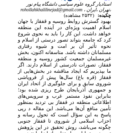
استادیار گروه علوم سیاسی دانشگاه پیام نور
،تهران ،ایران ،
rohollahkhalilinejad@gmail.com
چکیده:
(۲۵۳۲ مشاهده)
بهبود گسترش روابط روسیه و قفقاز با جهان
اسلام اهمیت ویژه‌ای در آینده این منطقه
خواهد داشت. این کار را باید به نحوی شروع
کرد که جامعه بتواند تصور درستی از اسلام و
نحوه تأثیر آن بر امت و شیوه رفتاری
مسلمانان داشته باشد. متاسفانه اکنون، بخش
غیرمسلمان جمعیت کشور روسیه و منطقه
قفقاز، تصورات نادرستی از اسلام دارند. اگر
ما بپذیریم که ایجاد مناقشه در بخش‌هایی از
قفقاز (قره باغ) سال‌ها پیش از فروپاشی
شوروی سابق و برای جلوگیری از اتحاد ایران
و جمهوری آذربایجان طرح ریزی شده بود؛
بنابراین نفوذ مستمر غرب و سرویس‌های
اطلاعاتی منطقه در قفقاز بی تردید بمنظور
تأمین منافع آن‌ها می‌باشد. این مقاله د رپی
پاسخ به این سؤال است که تحول رسانه و
احزاب اسلامی از شوروی تا قفقاز جنوبی
چگونه می‌باشد، روش تحقیق در این پژوهش