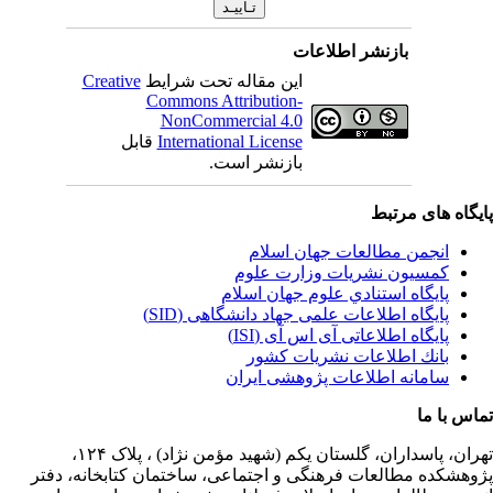
بازنشر اطلاعات
این مقاله تحت شرایط
Creative
Commons Attribution-
NonCommercial 4.0
International License
قابل
بازنشر است.
یگاه های مرتبط
انجمن مطالعات جهان اسلام
کمسیون نشریات وزارت علوم
پايگاه استنادي علوم جهان اسلام
پایگاه اطلاعات علمی جهاد دانشگاهی (SID)
پایگاه اطلاعاتی آی اس آی (ISI)
بانك اطلاعات نشريات كشور
سامانه اطلاعات پژوهشی ایران
اس با ما
ران،
پاسداران، گلستان یکم (شهید مؤمن نژاد) ، پلاک ۱۲۴،
وهشکده مطالعات فرهنگی و اجتماعی، ساختمان کتابخانه، دفتر