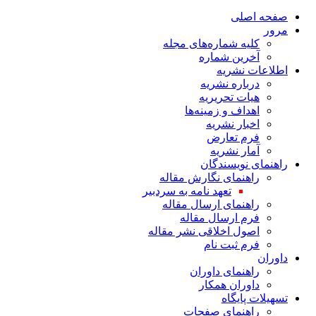
صفحه اصلی
مرور
کلیه شماره‌های مجله
آخرین شماره
اطلاعات نشریه
درباره نشریه
هیات تحریریه
اهداف و زمینه‌ها
اخبار نشریه
فرم تعارض
آمار نشریه
راهنمای نویسندگان
راهنمای نگارش مقاله
تعهد نامه به سردبیر
راهنمای ارسال مقاله
فرم ارسال مقاله
اصول اخلاقی نشر مقاله
فرم ثبت نام
داوران
راهنمای داوران
داوران همکار
تسهیلات پایگاه
راهنمای صفحات