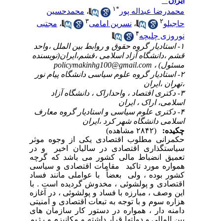
ایران "
۱
*
محمدرضا عبداله پور
،
محمدحسین
۳
۲
حاجیلو
،
نسرین امامی
،
مجتبی
۴
نوروزی چلیچه
۱- استادیار گروه حقوق و روابط بین الملل ،واحد
قشم ،دانشگاه آزاد اسلامی ،قشم،ایران(نویسنده
مسئول) ،
policymakinhg100@gmail.com
۲- استادیار گروه علوم سیاسی دانشگاه پیام نور
،تهران ،ایران
۳- دکتری اقتصاد ، واحداراک ، دانشگاه آزاد
اسلامی، اراک ، ایران
۴- دکتری علوم سیاسی و استادیار گروه معارف
اسلامی دانشگاه شهر کرد ،ایران
چکیده:
(۲۸۴۲ مشاهده)
حکمرانی مطلوب اقتصادی یکی از وجوه موثر
سیاستگذاری اقتصادی در سالیان اخیر و در
تعمیق انضباط مالی کشور می باشد که گرچه
همواره مورد تاکید مقامات اقتصادی و سیاسی
کشور بوده ، ولی بعضاً با عواملی مانند فساد
اقتصادی و پولشوئی ، مخدوش گردیده است . با
این وصف ، مبارزه با فساد و پولشوئی ، در آغازه
هزاره سوم و با توجه به تبعات اقتصادی و امنیتی
دامنه دار ، همواره در دستور کار سازمان های
بین المللی و دولتها قرار داشته و مکانیزم و رژیم