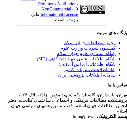
Commons Attribution-
NonCommercial 4.0
International License
قابل
بازنشر است.
یگاه های مرتبط
انجمن مطالعات جهان اسلام
کمسیون نشریات وزارت علوم
پايگاه استنادي علوم جهان اسلام
پایگاه اطلاعات علمی جهاد دانشگاهی (SID)
پایگاه اطلاعاتی آی اس آی (ISI)
بانك اطلاعات نشريات كشور
سامانه اطلاعات پژوهشی ایران
اس با ما
ران،
پاسداران، گلستان یکم (شهید مؤمن نژاد) ، پلاک ۱۲۴،
وهشکده مطالعات فرهنگی و اجتماعی، ساختمان کتابخانه، دفتر
جمن مطالعات جهان اسلام، فصلنامه پژوهشهای سیاسی جهان
لام
ت الکترونیک:
Info@priw.ir