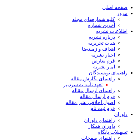
صفحه اصلی
مرور
کلیه شماره‌های مجله
آخرین شماره
اطلاعات نشریه
درباره نشریه
هیات تحریریه
اهداف و زمینه‌ها
اخبار نشریه
فرم تعارض
آمار نشریه
راهنمای نویسندگان
راهنمای نگارش مقاله
تعهد نامه به سردبیر
راهنمای ارسال مقاله
فرم ارسال مقاله
اصول اخلاقی نشر مقاله
فرم ثبت نام
داوران
راهنمای داوران
داوران همکار
تسهیلات پایگاه
راهنمای صفحات