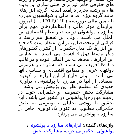
های حقوقی خاص نیز برای خنثی سازی این پدیده
ها ، به رشته تحریر درآمده است .
گرچه ابزارهای
مانند گروه ویژه اقدام مالی و کنوانسیون مبارزه
با تامین مالی تروریسم (
FATF,CFT
,
…
) امروزه
ابزارهای موثر مالی و استانداردهای مهم برای
مبارزه با پولشوئی در ساختار نظام اقتصادی بین
الملل می باشند ، ولی این تحقیق هم راستا با
قرائتی از متخصصان ، بر این اعتقاد است که خود
این ابزارها یک مدل حکمرانی از کنترل کشورهای
دیگر توسط دول فرادست می باشند . به عبارتی
این ابزارها ، معاهدات بین المللی نبوده و در قالب
NGOs
تعریف می شوند که بستر ساز هژمونی
دولتهای غربی و مطامع اقتصادی و سیاسی آنها
می باشد . ولی فارغ از این ابزارها و کیفیت
استفاده از آنها در مبارزه با پولشوئی ، نوآوری
جدیدی که مطمع نظر این پژوهش می باشد ،
مشارکت بخش خصوصی و حکمرانی خوب در
زمینه مبارزه با پولشوئی در کشور می باشد . این
تحقیق با روشی تحلیلی / توصیفی به نقش
حکمرانی مطلوب به عنوان یک نوآوری خاص در
مبارزه با پولشوئی می پردازد.
واژه‌های کلیدی:
ابزارهای مبارزه با پولشوئی
،
پولشوئی
،
حکمرانی خوب
،
مشارکت بخش