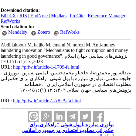
Download citation:
BibTeX
|
RIS
|
EndNote
|
Medlars
|
ProCite
|
Reference Manager
|
RefWorks
Send citation to:
Mendeley
Zotero
RefWorks
Abdillahpour M, hajilo M, emami N, norozi M. Anti-money
laundering innovation "Mechanisms to fight corruption and money
laundering in good governance". پژوهش‌هاي سياسي جهان اسلام
2023; 13 (1) :151-170
URL:
http://priw.ir/article-1-1709-fa.html
عبداله پور محمدرضا، حاجیلو محمدحسین، امامی نسرین، نوروزی
چلیچه مجتبی. نوآوری مبارزه با پول شوئی "راهکاری برای حکمرانی
مطلوب اقتصادی در جمهوری اسلامی ایران ". فصلنامه
پژوهش‌هاي سياسي جهان اسلام. ۱۴۰۲; ۱۳ (۱) :۱۵۱-۱۷۰
URL:
http://priw.ir/article-۱-۱۷۰۹-fa.html
نوآوری مبارزه با پول شوئی "راهکاری برای
حکمرانی مطلوب اقتصادی در جمهوری اسلامی