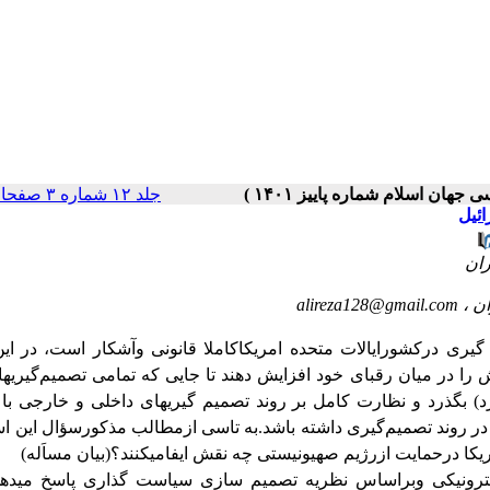
جلد ۱۲ شماره ۳ صفحات ۷۲-۴۷
ائیل
alireza128@gmail.com
م گیری درکشورایالات متحده امریکاکاملا قانونی وآشکار است، در ای
 را در میان رقبای خود افزایش دهند تا جایی که تمامی تصمیم‌گیریها ب
د) بگذرد و نظارت کامل بر روند تصمیم گیری­های داخلی و خارجی با 
 در روند تصمیم‌گیری داشته باشد.
به تاسی ازمطالب مذکورسؤال این ا
 درحمایت ازرژیم صهیونیستی چه نقش ایفامیکنند؟(بیان مساَله)
ترونیکی وبراساس نظریه تصمیم سازی سیاست گذاری پاسخ میدهد: