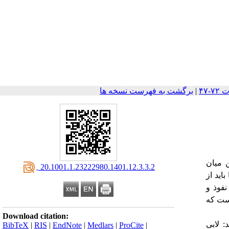
|
برگشت به فهرست نسخه ها
ن میان
‎ 20.1001.1.23222980.1401.12.3.3.2
اید از
نفوذ و
ست که
Download citation:
 لابی
BibTeX
|
RIS
|
EndNote
|
Medlars
|
ProCite
|