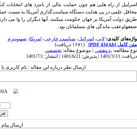
اسراییل از راه هایی هم چون حمایت مالی از نامزد های انتخابات کن
حافل علمی در پی هدایت دستگاه سیاست‌گذاری آمریکا به سمت حمای
طریق دولت آمریکا بر جهان حکومت میکنند، آنها دیگران را وا می دارن
ضعفهاوعقب ماندگی های مسلمانان بود.
واژه‌های کلیدی:
لابی
،
اسرائیل
،
سیاست خارجی
،
امریکا
،
صهیونیزم
متن کامل
[PDF 434 kb]
(۱۶۷۱ دریافت)
نوع مطالعه:
پژوهشي
| موضوع مقاله:
تخصصي
دریافت: 1401/3/13 | پذیرش: 1401/6/21 | انتشار: 1401/7/1
ارسال نظر درباره این مقاله : نام کاربری ی
ارسال پیام 