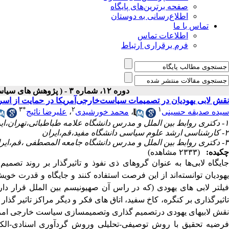
صفحه برترین‌های پایگاه
اطلاع‌رسانی به دوستان
تماس با ما
اطلاعات تماس
فرم برقراری ارتباط
دوره ۱۲، شماره ۳ - ( پژوهش های سیاسی جهان اسلام شماره پاییز ۱۴۰۱ )
نقش لابی یهودیان در تصمیمات سیاست‌خارجی‌آمریکا در حمایت از اسر
۳
*
۲
۱
سیده صدیقه حسینی
،
محمد خورشیدی
،
علیرضا نائیج
۱- دکتری روابط بین الملل و مدرس دانشگاه علامه طباطبائی،تهران،ایران
۲- کارشناسی ارشد علوم سیاسی دانشگاه مفید،قم،ایران
۳- دکتری روابط بین الملل و مدرس دانشگاه جامعه المصطفی ،قم،ایران ،
چکیده:
(۲۳۳۳ مشاهده)
جایگاه لابی‌ها به عنوان گروهای ذی نفوذ و تاثیرگذار بر روند تصمی
یهودیان توانسته‌اند از این فرصت استفاده کنند و جایگاه و قدرت خویش
فیلتر لابی های یهودی (که در راس آن صهیونیسم بین الملل قرار دار
اثیرگذاری بر کنگره، کاخ سفید، اتاق های فکر و دیگر مراکز تاثیر گذار
نقش لابیهای یهودی درتصمیم گذاری وتصمیمسازی سیاست خارجی امریکا
فرضیه تحقیق با روش توصیفی-تحلیلی وروش گردآوری اسنادی-الک