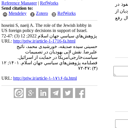
Reference Manager
|
RefWorks
فوذ در
Send citation to:
یان از
Mendeley
Zotero
RefWorks
ال رفع
hoseini S, naeij A. The role of the Jewish lobby in
US foreign policy decisions in support of Israel.
پژوهش‌هاي سياسي جهان اسلام 2022; 12 (3) :47-72
URL:
http://priw.ir/article-1-1716-fa.html
حسینی سیده صدیقه، خورشیدی محمد، نائیج
علیرضا. نقش لابی یهودیان در تصمیمات
سیاست‌خارجی‌آمریکا در حمایت از اسرائیل.
فصلنامه پژوهش‌هاي سياسي جهان اسلام. ۱۴۰۱; ۱۲
(۳) :۴۷-۷۲
URL:
http://priw.ir/article-۱-۱۷۱۶-fa.html