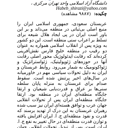
دانشگاه آزاد اسلامی واحد تهران مرکزی ،
Habeb_shirazi@yahoo.com
چکیده:
(۹۸۸۷ مشاهده)
عربستان سعودی، جمهوری اسلامی ایران را
منبع اصلی بی‌ثباتی در منطقه می‌داند و بر این
باور است ایران در پی ایجاد هلال شیعه برای
تسلط بر اعراب سنی منطقه است. این دو کشور
به ویژه پس از انقلاب اسلامی همواره به عنوان
دو رقیب در منطقه خلیج فارس نقش‌آفرینی
کرده‌اند که رقابت ایدئولوژیک محور اصلی رقابت
آنها در حوزه‌های ژئوپولیتیک، ژئواستراتژیک و
ژئواکونومیک به شمار می‌رود. روابط عربستان و
ایران به دلیل تحولات سیاسی مهم در خاورمیانه
در سال‌های اخیر پرتنش شده است. سقوط
صدام برای عربستان به منزله پایان سلطه
سنی‌ها بر عراق و قدرت‌یابی شیعیان و ارتقا
جایگاه منطقه‌ای ایران در منطقه بود. ارتقا
جایگاه منطقه‌ای ایران پس از تحولات انقلابی
جهان عرب و توافق هسته‌ای ایران نیز سبب شده
رهبران عربستان به این درک از تهدید برسند که
قدرت و نفوذ منطقه‌ای ج. ا. ایران افزایش یافته
و توازن قدرت منطقه‌ای در حال تغییر به نفع ج. ا.
ایران است. پس از تبدیل تحولات انقلابی جهان