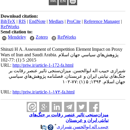
Download citation:
BibTeX
|
RIS
|
EndNote
|
Medlars
|
ProCite
|
Reference Manager
|
RefWorks
Send citation to:
Mendeley
Zotero
RefWorks
Shirazi H A. Assessment of Competition Element Impact on Proxy
Wars of Iran and Saudi Arabia. پژوهش‌هاي سياسي جهان اسلام
2015; 5 (1) :77-102
URL:
http://priw.ir/article-1-172-fa.html
شیرازی حبیب اله ابوالحسن. میزان‌سنجی تاثیر عنصر رقابت بر
جنگ‌های نیابتی ایران و عربستان. فصلنامه پژوهش‌هاي سياسي
جهان اسلام. ۱۳۹۴; ۵ (۱) :۷۷-۱۰۲
URL:
http://priw.ir/article-۱-۱۷۲-fa.html
میزان‌سنجی تاثیر عنصر رقابت بر جنگ‌های
نیابتی ایران و عربستان
*
حبیب اله ابوالحسن شیرازی