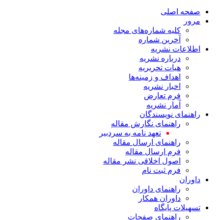
صفحه اصلی
مرور
کلیه شماره‌های مجله
آخرین شماره
اطلاعات نشریه
درباره نشریه
هیات تحریریه
اهداف و زمینه‌ها
اخبار نشریه
فرم تعارض
آمار نشریه
راهنمای نویسندگان
راهنمای نگارش مقاله
تعهد نامه به سردبیر
راهنمای ارسال مقاله
فرم ارسال مقاله
اصول اخلاقی نشر مقاله
فرم ثبت نام
داوران
راهنمای داوران
داوران همکار
تسهیلات پایگاه
راهنمای صفحات