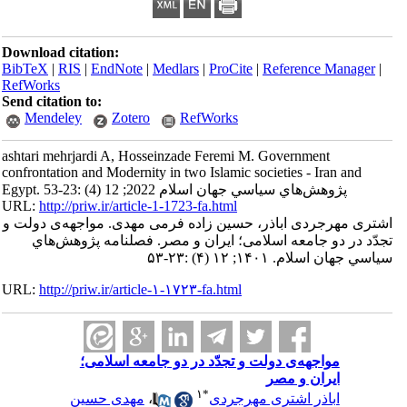
Download citation:
BibTeX
|
RIS
|
EndNote
|
Medlars
|
ProCite
|
Reference Manager
|
RefWorks
Send citation to:
Mendeley
Zotero
RefWorks
ashtari mehrjardi A, Hosseinzade Feremi M. Government
confrontation and Modernity in two Islamic societies - Iran and
Egypt. پژوهش‌هاي سياسي جهان اسلام 2022; 12 (4) :23-53
URL:
http://priw.ir/article-1-1723-fa.html
اشتری مهرجردی اباذر، حسین زاده فرمی مهدی. مواجهه‌ی دولت و
تجدّد در دو جامعه اسلامی؛ ایران و مصر. فصلنامه پژوهش‌هاي
سياسي جهان اسلام. ۱۴۰۱; ۱۲ (۴) :۲۳-۵۳
URL:
http://priw.ir/article-۱-۱۷۲۳-fa.html
مواجهه‌ی دولت و تجدّد در دو جامعه اسلامی؛
ایران و مصر
۱
*
اباذر اشتری مهرجردی
،
مهدی حسین