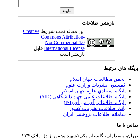
بازنشر اطلاعات
این مقاله تحت شرایط
Creative
Commons Attribution-
NonCommercial 4.0
International License
قابل
بازنشر است.
یگاه های مرتبط
انجمن مطالعات جهان اسلام
کمسیون نشریات وزارت علوم
پايگاه استنادي علوم جهان اسلام
پایگاه اطلاعات علمی جهاد دانشگاهی (SID)
پایگاه اطلاعاتی آی اس آی (ISI)
بانك اطلاعات نشريات كشور
سامانه اطلاعات پژوهشی ایران
اس با ما
ران،
پاسداران، گلستان یکم (شهید مؤمن نژاد) ، پلاک ۱۲۴،