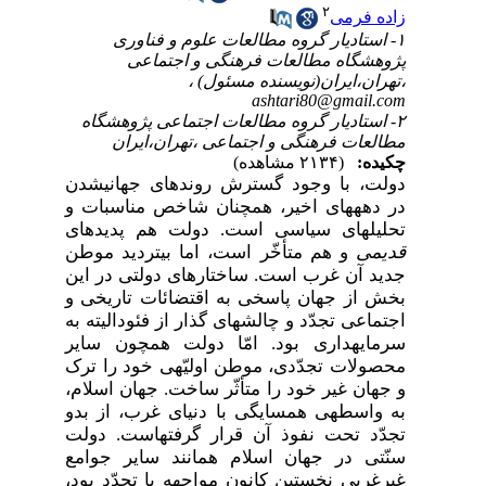
۲
زاده فرمی
۱- استادیار گروه مطالعات علوم و فناوری
پژوهشگاه مطالعات فرهنگی و اجتماعی
،تهران،ایران(نویسنده مسئول) ،
ashtari80@gmail.com
۲- استادیار گروه مطالعات اجتماعی پژوهشگاه
مطالعات فرهنگی و اجتماعی ،تهران،ایران
چکیده:
(۲۱۳۴ مشاهده)
دولت، با وجود گسترش روندهای جهانی­شدن
در دهه­های اخیر، همچنان شاخص مناسبات و
تحلیل­های سیاسی است. دولت هم پدیده­ای
قدیمی
و هم متأخّر است، اما بی­تردید موطن
جدید آن غرب است. ساختارهای دولتی در این
بخش از جهان پاسخی به اقتضائات تاریخی و
اجتماعی تجدّد و چالش­های گذار از فئودالیته به
سرمایه­داری بود. امّا دولت همچون سایر
محصولات تجدّدی، موطن اولیّه­ی خود را ترک
و جهان غیر خود را متأثّر ساخت. جهان اسلام،
به واسطه­ی همسایگی با دنیای غرب، از بدو
تجدّد تحت نفوذ آن قرار گرفته­است.
دولت
سنّتی در جهان اسلام همانند سایر جوامع
غیرغربی نخستین کانون مواجهه با تجدّد بود،