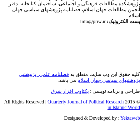
وهشکده مطالعات فرهنگی و اجتماعی، ساختمان کتابخانه، دفتر
جمن مطالعات جهان اسلام، فصلنامه پژوهشهای سیاسی جهان
لام
ت الکترونیک:
Info@priw.ir
یه حقوق این وب سایت متعلق به
فصلنامه علمي- پژوهشي
وهشهای سیاسی جهان اسلام
می باشد.
احی و برنامه نویسی :
یکتاوب افزار شرق
Quarterly Journal of Political Research
© 2015 
in Islamic Wor
Designed & Developed by :
Yektaw