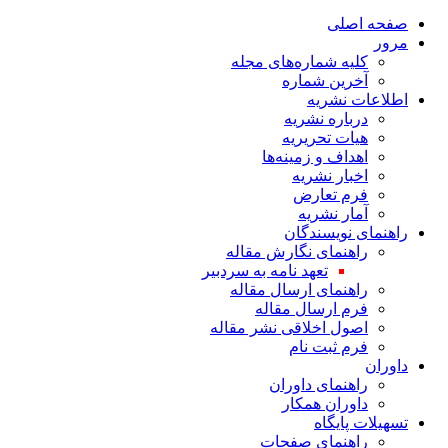
صفحه اصلی
مرور
کلیه شماره‌های مجله
آخرین شماره
اطلاعات نشریه
درباره نشریه
هیات تحریریه
اهداف و زمینه‌ها
اخبار نشریه
فرم تعارض
آمار نشریه
راهنمای نویسندگان
راهنمای نگارش مقاله
تعهد نامه به سردبیر
راهنمای ارسال مقاله
فرم ارسال مقاله
اصول اخلاقی نشر مقاله
فرم ثبت نام
داوران
راهنمای داوران
داوران همکار
تسهیلات پایگاه
راهنمای صفحات