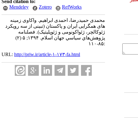
Send citation to:
Mendeley
Zotero
RefWorks
محمدی حمیدرضا، احمدی ابراهیم. واکاوی زمینه
های همگرایی ایران و پاکستان (تبینی از سه رویکرد
ژئوکالچر، ژئواکونومی و ژئوپلیتیک). فصلنامه
پژوهش‌هاي سياسي جهان اسلام. ۱۳۹۴; ۵ (۲)
:۸۵-۱۱۰
URL:
http://priw.ir/article-۱-۱۷۳-fa.html