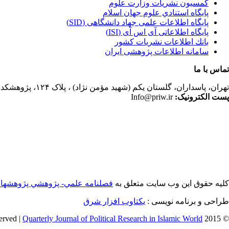
کمسیون نشریات وزارت علوم
پايگاه استنادي علوم جهان اسلام
پایگاه اطلاعات علمی جهاد دانشگاهی (SID)
پایگاه اطلاعاتی آی اس آی (ISI)
بانك اطلاعات نشريات كشور
سامانه اطلاعات پژوهشی ایران
تماس با ما
تهران،
پاسداران، گلستان یکم (شهید مؤمن نژاد) ، پلاک ۱۲۴، پژوهشکده مطالعات فرهنگی و اجتماعی، ساختمان کتابخانه، دفتر انجمن مطالعات جهان اسلام، فصلنامه پژوهشهای سیاسی جهان اسلام
پست الکترونیک:
Info@priw.ir
کلیه حقوق این وب سایت متعلق به
فصلنامه علمي- پژوهشي پژوهشها
طراحی و برنامه نویسی :
یکتاوب افزار شرق
Quarterly Journal of Political Research in Islamic World
© 2015 All Rights Reserved |