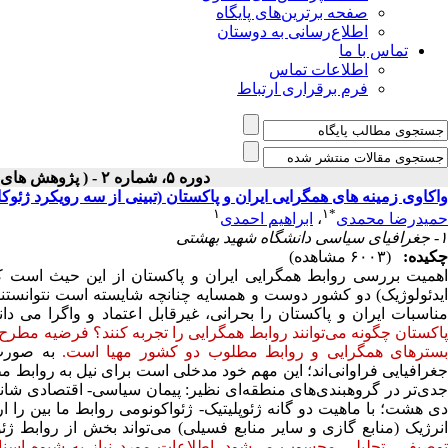
صفحه برترین‌های پایگاه
اطلاع‌رسانی به دوستان
تماس با ما
اطلاعات تماس
فرم برقراری ارتباط
دوره ۵، شماره ۲ - ( پژوهش های سیاسی جهان اسلام ۱۳۹۴ )
واکاوی زمینه های همگرایی ایران و پاکستان (تبینی از سه رویکرد ژئوکال
۱
۱
*
حمیدرضا محمدی
،
ابراهیم احمدی
۱- جغرافیای سیاسی دانشگاه شهید بهشتی
چکیده:
(۶۰۰۳ مشاهده)
همیت بررسی روابط همگرایی ایران و پاکستان از این حیث است که
یدئولوژیک) دو کشور دوست و همسایه چنانچه شایسته است نتوانستند
ناسبات ایران و پاکستان را بحرانی، غیرقابل اعتماد و واگرا می دان
اکستان چگونه می‌توانند روابط همگرایی را تجربه کنند؟ فرضیه مطرح 
ستر‌های همگرایی و روابط مطلوب دو کشور مهیا است.
به صورت ت
غرافیایی فراوانی‌اند
؛ این مهم خود مدخلی است برای نیل به روابط مطل
دی‌تر در گروهبندی‌های منطقه‌ای نظیر: پیمان سیاسی- اقتصادی شا
ی هشت؛ با ماهیت دو گانه ژئوپلیتیک- ژئواکونومی روابط ما بین را ار
نرژیک (منابع گازی و سایر منابع فسیلی) می‌تواند بخش از روابط ژئو
وصیفی- تحلیلی محسوب می‌شود. اطلاعات مورد نیاز به شیوه اسناد