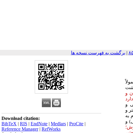
|
برگشت به فهرست نسخه ها
لاً
رشت
ن و
ارد
ی و
ر و
 به
Download citation:
) و
BibTeX
|
RIS
|
EndNote
|
Medlars
|
ProCite
|
وش؛
Reference Manager
|
RefWorks
تبر