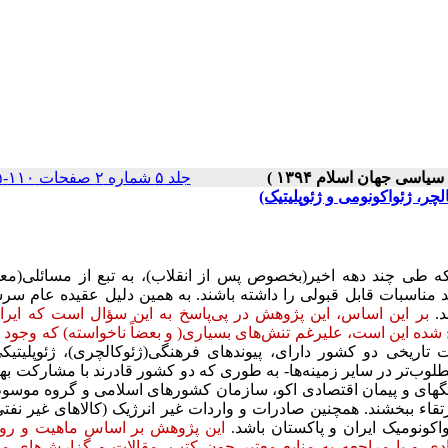
جلد ۵ شماره ۲ صفحات ۱۱۰-۸۵
چر، ژئواکونومی و ژئوپلیتیک)
 طی چند دهه اخیر(بخصوص پس از انقلاب)، به تبع از مسائلی(معمو
 مناسبات قابل قبولی را داشته باشند. به همین دلیل عقیده عام س
د.
بر این اساس، این پژوهش در پی‌پاسخ به این سؤال است که ایرا
شده این است، ‌علیرغم تنش‌های بسیاری( و بعضاً ناخواسته) که وجود د
اریخی دو کشور دارای، پیوندهای فرهنگی(ژئوکالچری)، ژئوپلیتیک
وب‌تر در سایر زمینه‌ها- به طوری که دو کشور قادرند با مشارکت بهت
نگهای و پیمان اقتصادی اکو، سازمان کشورهای اسلامی و گروه موسوم
تقاء ببخشند. همچنین صادرات و واردات غیر انرژیک (کالاهای غیر نفتی
اکونومیک ایران و پاکستان باشد.
این پژوهش بر اساس ماهیت و ر
ی و با مراجعه به منابع معتبر چون کتب، مقالات و گزارش‌های مع