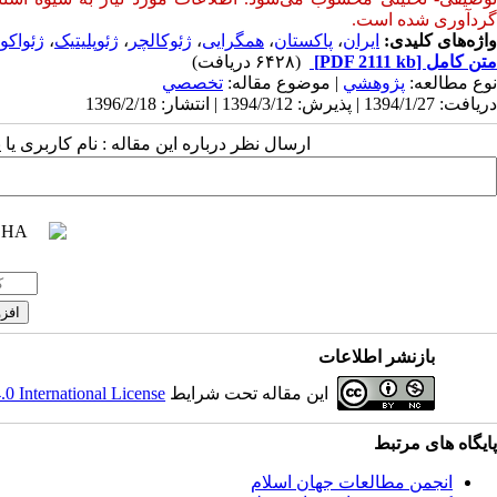
ردآوری شده است
.
واژه‌های کلیدی:
ایران
،
پاکستان
،
همگرایی
،
ژئوکالچر
،
ژئوپلیتیک
،
ژئواکو
متن کامل
[PDF 2111 kb]
(۶۴۲۸ دریافت)
نوع مطالعه:
پژوهشي
| موضوع مقاله:
تخصصي
دریافت: 1394/1/27 | پذیرش: 1394/3/12 | انتشار: 1396/2/18
ارسال نظر درباره این مقاله : نام کاربری ی
بازنشر اطلاعات
این مقاله تحت شرایط
 International License
پایگاه های مرتبط
انجمن مطالعات جهان اسلام