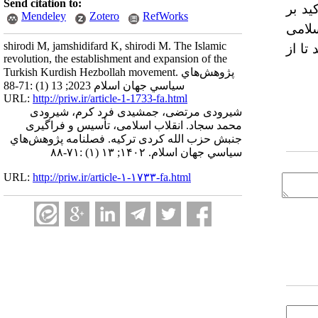
Send citation to:
ید بر
Mendeley
Zotero
RefWorks
لامی
shirodi M, jamshidifard K, shirodi M. The Islamic
تا از
revolution, the establishment and expansion of the
Turkish Kurdish Hezbollah movement. پژوهش‌هاي
سياسي جهان اسلام 2023; 13 (1) :71-88
URL:
http://priw.ir/article-1-1733-fa.html
شیرودی مرتضی، جمشیدی فرد کرم، شیرودی
محمد سجاد. انقلاب اسلامی، تأسیس و فراگیری
جنبش حزب الله کردی ترکیه. فصلنامه پژوهش‌هاي
سياسي جهان اسلام. ۱۴۰۲; ۱۳ (۱) :۷۱-۸۸
URL:
http://priw.ir/article-۱-۱۷۳۳-fa.html