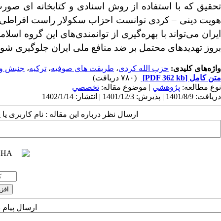
تحقیق که با استفاده از روش اسنادی و کتابخانه ای صور
ویت دینی
–
کردی توانست احزاب سکولار راست افراطی و
ایران می‌تواند با بهره‌گیری از توانمندی‌های این گروه اسل
بروز تهدیدهای محتمل بر ضد منافع ملی ایران جلوگیری شود
واژه‌های کلیدی:
حزب الله کردی
،
طریقت های صوفیه
،
ترکیه
،
جنبش و 
متن کامل
[PDF 362 kb]
(۷۸۰ دریافت)
نوع مطالعه:
پژوهشي
| موضوع مقاله:
تخصصي
دریافت: 1401/8/9 | پذیرش: 1401/12/3 | انتشار: 1402/1/14
ارسال نظر درباره این مقاله : نام کاربری ی
ارسال پیام 