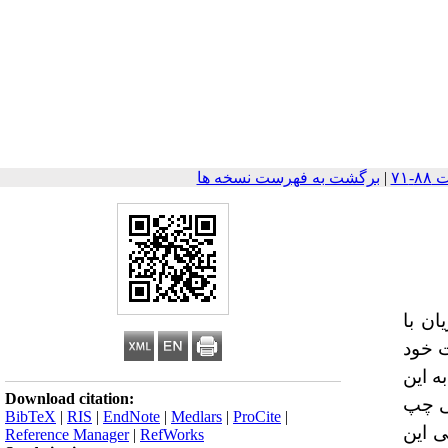
|
برگشت به فهرست نسخه ها
ان با
ت خود
ه این
Download citation:
تی چپ
BibTeX
|
RIS
|
EndNote
|
Medlars
|
ProCite
|
ی این
Reference Manager
|
RefWorks