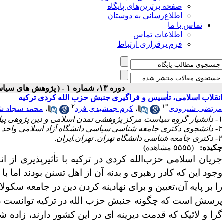
صفحه برترین‌های پایگاه
اطلاع‌رسانی به دوستان
تماس با ما
اطلاعات تماس
فرم برقراری ارتباط
دوره ۱۳، شماره ۱ - ( پژوهش های سیاسی جهان اسلام شماره بهار ۱۴۰۲ )
انقلاب اسلامی، تأسیس و فراگیری جنبش حزب الله کردی ترکیه
۲
۱
*
مرتضی شیرودی
،
کرم جمشیدی فرد
،
محمد سجاد ش
۱- دانشیار گروه سیاست مرکز پژوهشی تمدن اسلامی و دین پژوهی پیامبر اعظم (ص)، قم، ایران ،
۲- دانشجوی دکتری جامعه شناسی سیاسی دانشگاه آزاد اسلامی واحد علوم و تحقیقات،تهران،ایران
۳- دکتری جامعه شناسی دانشگاه تهران. تهران.ایران.
چکیده:
(۵۵۵۵ مشاهده)
جریان اسلامی حزب‌الله کردی در ترکیه با تأثیرپذیری از ا
وجود این که کادر رهبری و بدنه آن از اهل تسنن بودند اما با
را بر پایه آن،تعیین و برای نهادینه کردن دین در جامعه سکولا
پرسش است که چگونه جنبش حزب الله در ترکیه توانست در 
گرا و لائیک که قدمت دیرینه ای در این کشور دارند، زاده