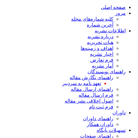
صفحه اصلی
مرور
کلیه شماره‌های مجله
آخرین شماره
اطلاعات نشریه
درباره نشریه
هیات تحریریه
اهداف و زمینه‌ها
اخبار نشریه
فرم تعارض
آمار نشریه
راهنمای نویسندگان
راهنمای نگارش مقاله
تعهد نامه به سردبیر
راهنمای ارسال مقاله
فرم ارسال مقاله
اصول اخلاقی نشر مقاله
فرم ثبت نام
داوران
راهنمای داوران
داوران همکار
تسهیلات پایگاه
راهنمای صفحات