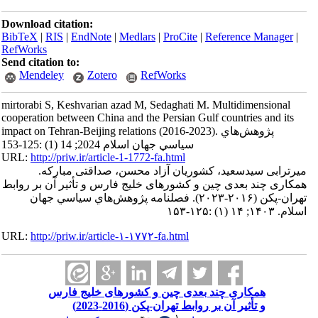
Download citation:
BibTeX
|
RIS
|
EndNote
|
Medlars
|
ProCite
|
Reference Manager
|
RefWorks
Send citation to:
Mendeley
Zotero
RefWorks
mirtorabi S, Keshvarian azad M, Sedaghati M. Multidimensional
cooperation between China and the Persian Gulf countries and its
impact on Tehran-Beijing relations (2016-2023). پژوهش‌هاي
سياسي جهان اسلام 2024; 14 (1) :125-153
URL:
http://priw.ir/article-1-1772-fa.html
میرترابی سیدسعید، کشوریان آزاد محسن، صداقتی مبارکه.
همکاری چند بعدی چین و کشورهای خلیج فارس و تأثیر آن بر روابط
تهران-پکن (۲۰۱۶-۲۰۲۳). فصلنامه پژوهش‌هاي سياسي جهان
اسلام. ۱۴۰۳; ۱۴ (۱) :۱۲۵-۱۵۳
URL:
http://priw.ir/article-۱-۱۷۷۲-fa.html
همکاری چند بعدی چین و کشورهای خلیج فارس
و تأثیر آن بر روابط تهران-پکن (2016-2023)
۱