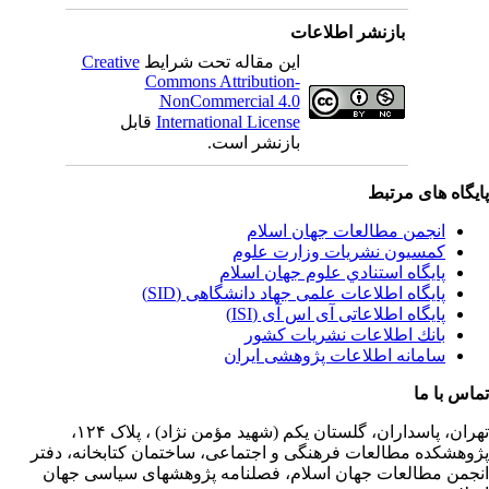
بازنشر اطلاعات
این مقاله تحت شرایط
Creative
Commons Attribution-
NonCommercial 4.0
International License
قابل
بازنشر است.
یگاه های مرتبط
انجمن مطالعات جهان اسلام
کمسیون نشریات وزارت علوم
پايگاه استنادي علوم جهان اسلام
پایگاه اطلاعات علمی جهاد دانشگاهی (SID)
پایگاه اطلاعاتی آی اس آی (ISI)
بانك اطلاعات نشريات كشور
سامانه اطلاعات پژوهشی ایران
اس با ما
ران،
پاسداران، گلستان یکم (شهید مؤمن نژاد) ، پلاک ۱۲۴،
وهشکده مطالعات فرهنگی و اجتماعی، ساختمان کتابخانه، دفتر
جمن مطالعات جهان اسلام، فصلنامه پژوهشهای سیاسی جهان