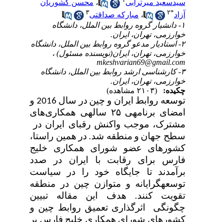
سیدسعید میرترابی
،
محسن کشوریان
۳
۲
*
آزاد
،
مبارکه صداقتی
۱- دانشیار گروه روابط بین الملل، دانشگاه
خوارزمی،‌ تهران، ایران.
۲- استادیار مدعو گروه روابط بین الملل، دانشگاه
خوارزمی، تهران، ایران(نویسنده مسئول) ،
mkeshvarian69@gmail.com
۳- کارشناسی ارشد روابط بین الملل، دانشگاه
خوارزمی، تهران، ایران.
چکیده:
(۲۱۰۳ مشاهده)
توسعه روابط ایران و چین در سال 2016 و
امضای برنامه­ی ۲۵ ساله­ی همکاری‌های
مشترک، موجب واکنش رقبای ایران در
سطح جهان و منطقه شد. در همین راستا،
کشورهای عضو شورای همکاری خلیج
فارس برای رقابت با ایران در صدد
برآمدند تا جایگاه خود را در سیاست
توسعه­گرایانه و متوازن چین در منطقه
تقویت کنند. هدف این مقاله تبیین
چگونگی اثرگذاری تعمیق روابط چین و
کشورهای شورای همکاری خلیج فارس بر