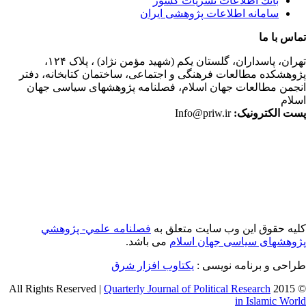
بانك اطلاعات نشريات كشور
سامانه اطلاعات پژوهشی ایران
اس با ما
ران،
پاسداران، گلستان یکم (شهید مؤمن نژاد) ، پلاک ۱۲۴،
وهشکده مطالعات فرهنگی و اجتماعی، ساختمان کتابخانه، دفتر
جمن مطالعات جهان اسلام، فصلنامه پژوهشهای سیاسی جهان
لام
ت الکترونیک:
Info@priw.ir
یه حقوق این وب سایت متعلق به
فصلنامه علمي- پژوهشي
وهشهای سیاسی جهان اسلام
می باشد.
احی و برنامه نویسی :
یکتاوب افزار شرق
Quarterly Journal of Political Research
© 2015 
in Islamic Wor