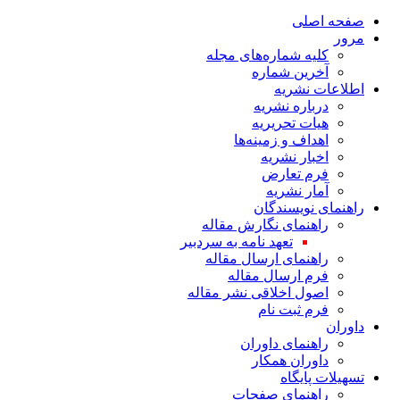
صفحه اصلی
مرور
کلیه شماره‌های مجله
آخرین شماره
اطلاعات نشریه
درباره نشریه
هیات تحریریه
اهداف و زمینه‌ها
اخبار نشریه
فرم تعارض
آمار نشریه
راهنمای نویسندگان
راهنمای نگارش مقاله
تعهد نامه به سردبیر
راهنمای ارسال مقاله
فرم ارسال مقاله
اصول اخلاقی نشر مقاله
فرم ثبت نام
داوران
راهنمای داوران
داوران همکار
تسهیلات پایگاه
راهنمای صفحات