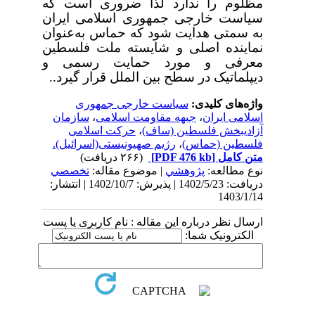
مظلوم را ندارد لذا ضروری است که
سیاست خارجی جمهوری اسلامی ایران
به سمتی هدایت شود که حماس به‌عنوان
نماینده اصلی و شایسته ملت فلسطین
معرفی و مورد حمایت رسمی و
دیپلماتیک در سطح بین الملل قرار گیرد..
واژه‌های کلیدی:
سیاست خارجی جمهوری
اسلامی ایران
،
جبهه مقاومت اسلامی
،
سازمان
آزادیبخش فلسطین (ساف)
،
حرکت اسلامی
فلسطین (حماس)
،
رژیم صهیونیستی(اسرائیل).
متن کامل
[PDF 476 kb]
(۲۶۶ دریافت)
نوع مطالعه:
پژوهشي
| موضوع مقاله:
تخصصي
دریافت: 1402/5/23 | پذیرش: 1402/10/7 | انتشار:
1403/1/14
ارسال نظر درباره این مقاله : نام کاربری یا پست
الکترونیک شما: