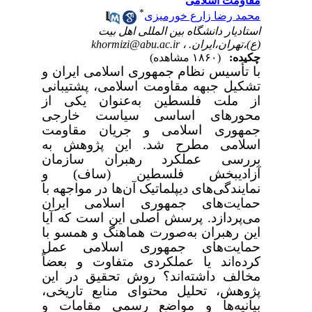
مقاومت اسلامی
*
محمد رضا زارع خورمیزی
استادیار دانشگاه بین المللی اهل بیت
(ع)،تهران،ایران. ،
khormizi@abu.ac.ir
چکیده:
(۱۸۶۰ مشاهده)
با تأسیس نظام جمهوری اسلامی ایران و
تشکیل جبهه مقاومت اسلامی، پشتیبانی
از ملت فلسطین به‌عنوان یکی از
محورهای اساسی سیاست خارجی
جمهوری اسلامی و جریان مقاومت
اسلامی مطرح شد. این پژوهش به
بررسی عملکرد رهبران سازمان
آزادیبخش فلسطین (ساف) و
نمایندگی‌های دیپلماتیک آن‌ها در مواجهه با
حمایت‌های جمهوری اسلامی ایران
می‌پردازد. پرسش اصلی این است که آیا
این رهبران به‌صورت هماهنگ و همسو با
حمایت‌های جمهوری اسلامی عمل
کرده‌اند یا عملکردی متفاوت و بعضاً
مخالف داشته‌اند؟ روش تحقیق در این
پژوهش، تحلیل محتوای منابع تاریخی،
بیانیه‌ها و مواضع رسمی مقامات و