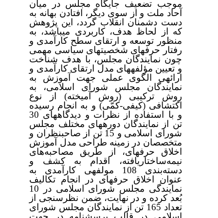
موجب تضعیف جایگاه مجلس در میان
آحاد ملت و از سوی دیگر، افتادن بهانه به
دست دشمنان انقلاب گردد، این پژوهش
که از لحاظ هدف، کاربردی می‏باشد، به
منظور توسعه
و ارتقای
سطح
کارآمدی
و
رفتار
حرفه‏ای
شخصیت‏های
سیاسی
مهمی
چون نمایندگان
مجلس، با هدف شناخت
و تعیین مؤلفه‏های مدل ارتقای کارآمدی و
ارائه‏ی الگوی عملی جهت آموزش به
نمایندگان مجلس شورای اسلامی، به
روش ترکیبی (روش آمیخته) از نوع
اکتشافی (کیفی-کمّی) و به انجام رسیده
و با استفاده از نظرات و دیدگاه‏های 30
تن از نمایندگان دوره‏های مختلف مجلس
شورای اسلامی و 15 تن از صاحب‏نظران و
متخصصان در زمینه طراحی مدل آموزش
اخلاق حرفه‏ای، از طریق مصاحبه‌های
نیمه‌ساختاریافته، اقدام به کشف و
دسته‌بندی 108 مولفه‏ی کارآمدی به
عنوان اخلاق حرفه‏ای در انجام تکالیف
نمایندگی مجلس شورای اسلامی در 10
بُعد کرده و در نهایت، ضمن نظرسنجی از
تعداد 165 تن از نمایندگان مجلس شورای
اسلامی در قالب پرسشنامه در جهت