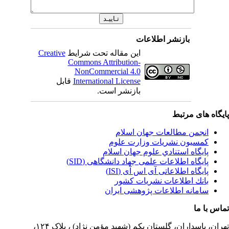
بازنشر اطلاعات
این مقاله تحت شرایط
Creative
Commons Attribution-
NonCommercial 4.0
International License
قابل
بازنشر است.
یگاه های مرتبط
انجمن مطالعات جهان اسلام
کمسیون نشریات وزارت علوم
پايگاه استنادي علوم جهان اسلام
پایگاه اطلاعات علمی جهاد دانشگاهی (SID)
پایگاه اطلاعاتی آی اس آی (ISI)
بانك اطلاعات نشريات كشور
سامانه اطلاعات پژوهشی ایران
اس با ما
ران،
پاسداران، گلستان یکم (شهید مؤمن نژاد) ، پلاک ۱۲۴،