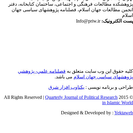
وهشکده مطالعات فرهنگی و اجتماعی، ساختمان کتابخانه، دفتر
جمن مطالعات جهان اسلام، فصلنامه پژوهشهای سیاسی جهان
لام
ت الکترونیک:
Info@priw.ir
یه حقوق این وب سایت متعلق به
فصلنامه علمي- پژوهشي
وهشهای سیاسی جهان اسلام
می باشد.
احی و برنامه نویسی :
یکتاوب افزار شرق
Quarterly Journal of Political Research
© 2015 
in Islamic Wor
Designed & Developed by :
Yektaw