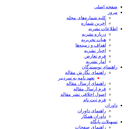
صفحه اصلی
مرور
کلیه شماره‌های مجله
آخرین شماره
اطلاعات نشریه
درباره نشریه
هیات تحریریه
اهداف و زمینه‌ها
اخبار نشریه
فرم تعارض
آمار نشریه
راهنمای نویسندگان
راهنمای نگارش مقاله
تعهد نامه به سردبیر
راهنمای ارسال مقاله
فرم ارسال مقاله
اصول اخلاقی نشر مقاله
فرم ثبت نام
داوران
راهنمای داوران
داوران همکار
تسهیلات پایگاه
راهنمای صفحات