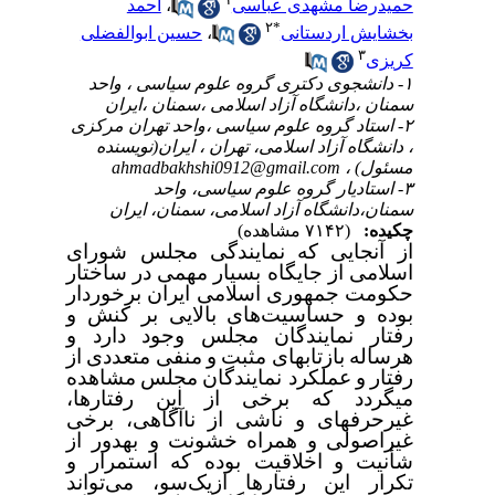
حمیدرضا مشهدی عباسی
،
احمد
۲
*
بخشایش اردستانی
،
حسین ابوالفضلی
۳
کریزی
۱- دانشجوی دکتری گروه علوم سیاسی ، واحد
سمنان ،دانشگاه آزاد اسلامی ،سمنان ،ایران
۲- استاد گروه علوم سیاسی ،واحد تهران مرکزی
، دانشگاه آزاد اسلامی، تهران ، ایران(نویسنده
مسئول) ،
ahmadbakhshi0912@gmail.com
۳- استادیار گروه علوم سیاسی، واحد
سمنان،دانشگاه آزاد اسلامی، سمنان، ایران
چکیده:
(۷۱۴۲ مشاهده)
از آنجایی که نمایندگی مجلس شورای
اسلامی از جایگاه بسیار مهمی در ساختار
حکومت جمهوری اسلامی ایران برخوردار
بوده و حساسیت‌های بالایی بر کنش و
رفتار نمایندگان مجلس وجود دارد و
هرساله
بازتاب‏های
مثبت
و
منفی
متعددی
از
رفتار
و
عملکرد نمایندگان
مجلس
مشاهده
می‏گردد که برخی از این رفتارها،
غیرحرفه‏ای
و
ناشی
از
ناآگاهی،
برخی
غیراصولی
و
همراه
خشونت
و به‏دور از
شأنیت
و
اخلاقیت بوده که استمرار و
تکرار این رفتارها ازیک‌سو، می‌تواند