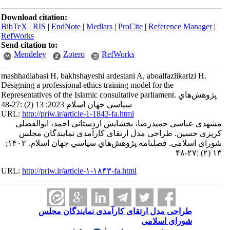
Download citation:
BibTeX
|
RIS
|
EndNote
|
Medlars
|
ProCite
|
Reference Manager
|
RefWorks
Send citation to:
Mendeley
Zotero
RefWorks
mashhadiabasi H, bakhshayeshi ardestani A, aboalfazlikarizi H.
Designing a professional ethics training model for the
Representatives of the Islamic consultative parliament. پژوهش‌هاي
سياسي جهان اسلام 2023; 13 (2) :27-48
URL:
http://priw.ir/article-1-1843-fa.html
مشهدی عباسی حمیدرضا، بخشایش اردستانی احمد، ابوالفضلی
کریزی حسین. طراحی مدل ارتقای کارآمدی نمایندگان مجلس
شورای اسلامی. فصلنامه پژوهش‌هاي سياسي جهان اسلام. ۱۴۰۲;
۱۳ (۲) :۲۷-۴۸
URL:
http://priw.ir/article-۱-۱۸۴۳-fa.html
طراحی مدل ارتقای کارآمدی نمایندگان مجلس
شورای اسلامی
۱