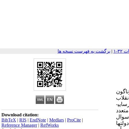
|
برگشت به فهرست نسخه ها
ناگون
نقلاب
این­حال نارسایی­
متعدد
Download citation:
 سوال
BibTeX
|
RIS
|
EndNote
|
Medlars
|
ProCite
|
سوی دولت­ها
Reference Manager
|
RefWorks