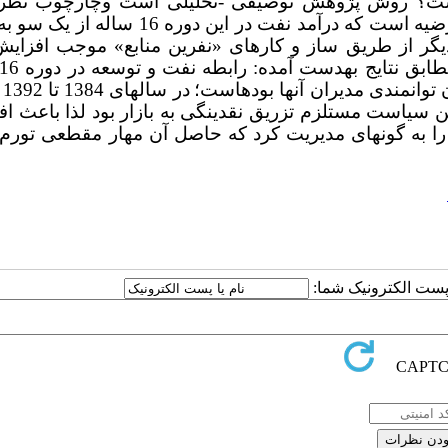
 داشت؟ روش پژوهش توصیفی -تحلیلی است وچارچوب نظر
نظریه بلای منابع می­باشد. پژوهش حاضر در پی اثبات این فرضیه است که درآمد نفت در این دور
ر از طریق ساز و کارهای «نفرین منابع» موجب افزایش
ن توانمندی مدیران آنها بوده­است؛
در
ین سیاست مستلزم تزریق نقدینگی به بازار بود لذا باعث ا
 1392 تا 1400 دولت درآمد نفت را به گونه­ای مدیریت کرد که حاصل آن مهار مقطعی تور
ا پست الکترونیک شما: