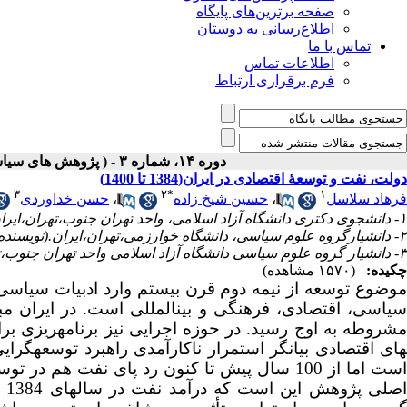
صفحه برترین‌های پایگاه
اطلاع‌رسانی به دوستان
تماس با ما
اطلاعات تماس
فرم برقراری ارتباط
دوره ۱۴، شماره ۳ - ( پژوهش های سیاسی جهان اسلام شماره پاییز ۱۴۰۳ )
دولت، نفت و توسعۀ اقتصادی در ایران(1384 تا 1400)
۳
۲
*
۱
فرهاد سلاسل
،
حسین شیخ زاده
،
حسن خداوردی
۱- دانشجوی دکتری دانشگاه آزاد اسلامی، واحد تهران جنوب،تهران،ایران.
۲- دانشیارگروه علوم سیاسی، دانشگاه خوارزمی،تهران،ایران.(نویسنده مسئول) ،
۳- دانشیار گروه علوم سیاسی دانشگاه آزاد اسلامی واحد تهران جنوب،تهران،ایران.
چکیده:
(۱۵۷۰ مشاهده)
موضوع توسعه از نیمه دوم قرن بیستم وارد ادبیات سیاسی 
سیاسی، اقتصادی، فرهنگی و بین­المللی است. در ایران م
های اقتصادی بیانگر استمرار ناکارآمدی راهبرد توسعه­گرایی 
است اما از 100 سال پیش تا کنون رد پای نفت ه