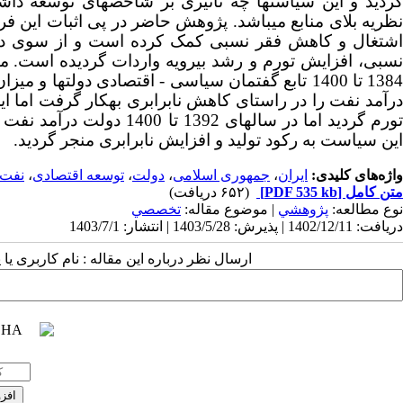
گردید و این سیاست­ها چه تأثیری بر شاخص­های توسعه
اشتغال و کاهش فقر نسبی کمک کرده است و از سوی دیگ
سبی، افزایش تورم و رشد بی­رویه واردات گردیده است.
138 تا 1400 تابع
گفتمان سیاسی
-
اقتصادی دولت­ها و میزا
درآمد نفت را در راستای کاهش نابرابری به­کار گرفت اما ا
تورم گردید اما در سال­های
این سیاست به رکود تولید و افزایش نابرابری منجر گردید.
واژه‌های کلیدی:
ایران
،
جمهوری اسلامی
،
دولت
،
توسعه اقتصادی
،
نفت
متن کامل
[PDF 535 kb]
(۶۵۲ دریافت)
نوع مطالعه:
پژوهشي
| موضوع مقاله:
تخصصي
دریافت: 1402/12/11 | پذیرش: 1403/5/28 | انتشار: 1403/7/1
ارسال نظر درباره این مقاله : نام کاربری ی