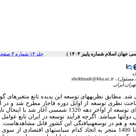
جلد ۱۴ شماره ۳ صفحات ۳۲-۱
sheikhzade@khu.ac.ir
شد. مطابق نظریه­های توسعه این پدیده تابع متغیرهای گو
باحث نظری توسعه از اوایل دوره قاجار مطرح شد و در ا
مشروطه به اوج رسید. در حوزه اجرایی نیز برنامه­ریزی برای توسعه از اواخر دهه 1320 شمسی آغاز شد با 
دولت­ها می­باشد. اگرچه فرآیند توسعه در ایران تابع عوامل 
م در توسعه و هم در توسعه­نیافتگی این کشور قابل مشاهده­است.
اصلی پژوهش این است که درآمد نفت در سال­های 1384 تا 1400 منجر به اتخاذ کدام سیاست­های اقتصادی از 