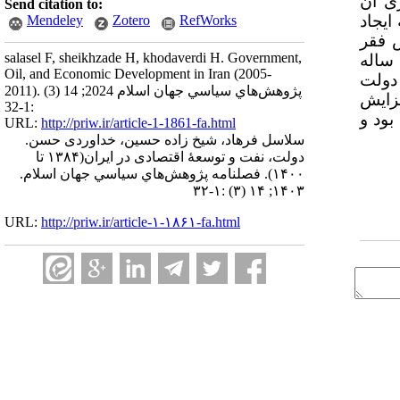
ی آن
Send citation to:
ه 16 ساله از یک سو به ایجاد
Mendeley
Zotero
RefWorks
 فقر
salasel F, sheikhzade H, khodaverdi H. Government,
مطابق نتایج به­دست آمده: رابطه نفت و توسعه در دوره 16 ساله
Oil, and Economic Development in Iran (2005-
 سال­های 1384 تا 1392 دولت
2011). پژوهش‌هاي سياسي جهان اسلام 2024; 14 (3)
فزایش
:1-32
م بود و
URL:
http://priw.ir/article-1-1861-fa.html
سلاسل فرهاد، شیخ زاده حسین، خداوردی حسن.
دولت، نفت و توسعۀ اقتصادی در ایران(۱۳۸۴ تا
۱۴۰۰). فصلنامه پژوهش‌هاي سياسي جهان اسلام.
۱۴۰۳; ۱۴ (۳) :۱-۳۲
URL:
http://priw.ir/article-۱-۱۸۶۱-fa.html