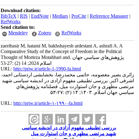
Download citation:
BibTeX
|
RIS
|
EndNote
|
Medlars
|
ProCite
|
Reference Manager
|
RefWorks
Send citation to:
Mendeley
Zotero
RefWorks
zaeribasir M, hatami M, bakhshayesh ardestani A, ashrafi A. A
Comparative Study of the Concept of Freedom in the Political
Thought of Morteza Motahhari and. پژوهش‌هاي سياسي جهان
اسلام 2024; 14 (2) :27-53
URL:
http://priw.ir/article-1-1990-fa.html
زائری بصیر معصومه، حاتمی محمدرضا، بخشایشی اردستانی احمد،
اشرفی اکبر. بررسی تطبیقی مفهوم آزادی در اندیشه سیاسی شهید
مرتضی مطهری و جان استوارت میل. فصلنامه پژوهش‌هاي
سياسي جهان اسلام. ۱۴۰۳; ۱۴ (۲) :۲۷-۵۳
URL:
http://priw.ir/article-۱-۱۹۹۰-fa.html
بررسی تطبیقی مفهوم آزادی در اندیشه سیاسی
شهید مرتضی مطهری و جان استوارت میل
۱
*