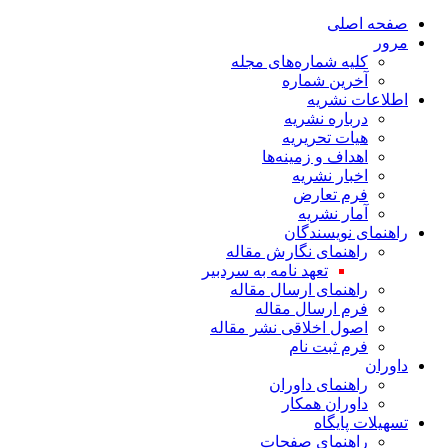
صفحه اصلی
مرور
کلیه شماره‌های مجله
آخرین شماره
اطلاعات نشریه
درباره نشریه
هیات تحریریه
اهداف و زمینه‌ها
اخبار نشریه
فرم تعارض
آمار نشریه
راهنمای نویسندگان
راهنمای نگارش مقاله
تعهد نامه به سردبیر
راهنمای ارسال مقاله
فرم ارسال مقاله
اصول اخلاقی نشر مقاله
فرم ثبت نام
داوران
راهنمای داوران
داوران همکار
تسهیلات پایگاه
راهنمای صفحات