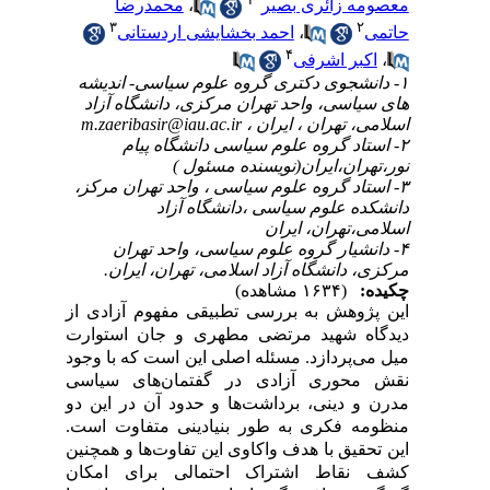
معصومه زائری بصیر
،
محمدرضا
۳
۲
حاتمی
،
احمد بخشایشی اردستانی
۴
،
اکبر اشرفی
۱- دانشجوی دکتری گروه علوم سیاسی- اندیشه
های سیاسی، واحد تهران مرکزی، دانشگاه آزاد
اسلامی، تهران ، ایران ،
m.zaeribasir@iau.ac.ir
۲- استاد گروه علوم سیاسی دانشگاه پیام
نور،تهران،ایران(نویسنده مسئول )
۳- استاد گروه علوم سیاسی ، واحد تهران مرکز،
دانشکده علوم سیاسی ،دانشگاه آزاد
اسلامی،تهران، ایران
۴- دانشیار گروه علوم سیاسی، واحد تهران
مرکزی، دانشگاه آزاد اسلامی، تهران، ایران.
چکیده:
(۱۶۳۴ مشاهده)
این پژوهش به بررسی تطبیقی مفهوم آزادی از
دیدگاه شهید مرتضی مطهری و جان استوارت
میل می‌پردازد. مسئله اصلی این است که با وجود
نقش محوری آزادی در گفتمان‌های سیاسی
مدرن و دینی، برداشت‌ها و حدود آن در این دو
منظومه فکری به طور بنیادینی متفاوت است.
این تحقیق با هدف واکاوی این تفاوت‌ها و همچنین
کشف نقاط اشتراک احتمالی برای امکان