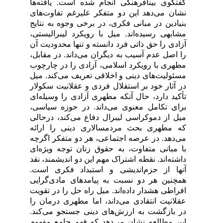
گفتگوی بینافرهنگی انجام شده است. یافته‌ها
نشان می‌دهد این دو متفکر علیرغم تفاوت‌های
بنیادین در مبانی فکری، در برخی وجوه به نتایج
مشابهی رسیده‌اند. میل با رویکرد لیبرالیستی،
آزادی را حق ذاتی فرد دانسته و تنها محدودیت آن
را اصل عدم آسیب به دیگران می‌داند. در مقابل،
مطهری با رویکرد اسلامی، آزادی را در چارچوب
مسئولیت‌های دینی و اخلاقی تعریف می‌کند. میل
در آثار خود بر استقلال فردی و عقلانیت سکولار
تأکید دارد، حال آنکه مطهری آزادی را وسیله‌ای
برای تکامل معنوی می‌داند. در حوزه سیاسی،
میل از دموکراسی لیبرال دفاع می‌کند، درحالی
که مطهری بحث مردم­سالاری دینی را ارائه
می‌دهد. در عرصه اجتماعی، هر دو متفکر اگرچه
با مبانی متفاوت، به حقوق زنان توجه ویژه‌ای
داشته‌اند. نقطه اشتراک مهم این دو اندیشمند، نقد
آنها از جزم‌اندیشی و استبداد فکری است.
همچنین هر دو نسبت به پیامدهای مادی‌گرایی
افراطی هشدار داده‌اند. میل راه حل را در تقویت
عقلانیت انتقادی می‌داند، اما مطهری درمان را
در بازگشت به ارزش‌های دینی جستجو می‌کند.
این مطالعه نشان می‌دهد که فهم جامع مفهوم