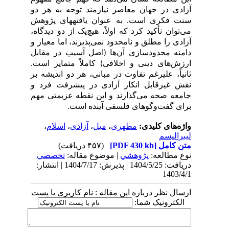
آزادی در جهان معاصر نیازمند توجه به هر دو
سنت فکری است. به عنوان یافته­های پژوهش
می‌توان تأکید کرد که اولاً، هیچ‌یک از دو دیدگاه،
آزادی را مطلق و نامحدود نمی‌پذیرند، اما معیار و
دامنه محدودسازی آن‌ها (اصل آسیب در مقابل
ارزش‌های دینی و اخلاقی) کاملاً متمایز است.
ثانیاً، علیرغم تفاوت در مبانی، هر دو اندیشه بر
نقش غیرقابل انکار آزادی در پیشرفت فرد و
جامعه صحه می‌گذارند و این نقطه عزیمتی مهم
برای گفت‌وگوهای فلسفی آینده است.
واژه‌های کلیدی:
مطهری
،
میل
،
آزادی
،
اسلام
،
لیبرالیسم
متن کامل
[PDF 430 kb]
(۴۵۷ دریافت)
نوع مطالعه:
پژوهشي
| موضوع مقاله:
تخصصي
دریافت: 1404/5/25 | پذیرش: 1404/7/17 | انتشار:
1403/4/1
ارسال نظر درباره این مقاله : نام کاربری یا پست
الکترونیک شما: