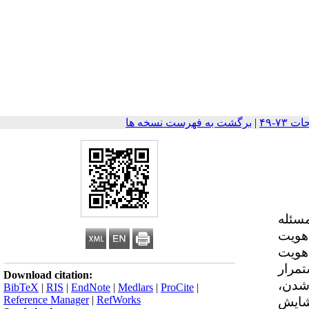
|
برگشت به فهرست نسخه ها
سئله
۲۰۰۲ تا ۲۰۲۴ بر فرآیند تحول هویت
 هویت
تمرار
Download citation:
‌شدن،
BibTeX
|
RIS
|
EndNote
|
Medlars
|
ProCite
|
Reference Manager
|
RefWorks
گشایش