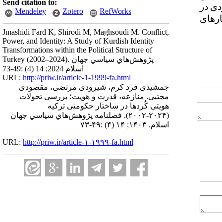
Send citation to:
دی در
Mendeley
Zotero
RefWorks
ارهای
Jmashidi Fard K, Shirodi M, Maghsoudi M. Conflict,
Power, and Identity: A Study of Kurdish Identity
Transformations within the Political Structure of
Turkey (2002–2024). پژوهش‌هاي سياسي جهان
اسلام 2024; 14 (4) :49-73
URL:
http://priw.ir/article-1-1999-fa.html
جمشیدی فرد کرم، شیرودی مرتضی، مقصودی
مجتبی. منازعه، قدرت و هویت؛ بررسی تحولات
هویتی کُردها در ساختار حکومتی ترکیه
(۲۰۲۴-۲۰۰۲). فصلنامه پژوهش‌هاي سياسي جهان
اسلام. ۱۴۰۳; ۱۴ (۴) :۴۹-۷۳
URL:
http://priw.ir/article-۱-۱۹۹۹-fa.html