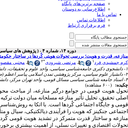
صفحه برترین‌های پایگاه
اطلاع‌رسانی به دوستان
تماس با ما
اطلاعات تماس
فرم برقراری ارتباط
دوره ۱۴، شماره ۴ - ( پژوهش های سیاسی جهان اسلام شماره زمستان ۱۴۰۳ )
منازعه، قدرت و هویت؛ بررسی تحولات هویتی کُردها در ساختار حکومتی ترکیه (4
۲
*
۱
کرم جمشیدی فرد
،
مرتضی شیرودی
،
مجتبی مقصو
۱- دانشجوی دکتری جامعه‌شناسی سیاسی، واحد علوم و تحقیقات، دانشگاه آزاد اسلامی، تهران،ایران
۲- دانشیار علوم سیاسی، مرکز پژوهشی تمدن اسلامی پیامبر اعظم (ص)، قم، ایران ،
۳- استاد جامعه شناسی سیاسی مسائل قومی، واحد تهران مرکز، دانشگاه آزاد اسلامی،تهران، ایران.
چکیده:
(۶۰۰ مشاهده)
تحول هویت قومی در جوامع درگیر منازعه، از مباحث مح
قومی و جایگاه اجتماعی کُردها است. با اتکا به روش‌شنا
اجتماعی جنکینز که هویت را فرآیندی دیالکتیکی، سیال و مت
منازعه و ساختار قدرت متمرکز در تشدید هویت قومی کُرده
حولات اقتصادی و تغییرات نسلی
، از اهمیت بیشتری برخورد