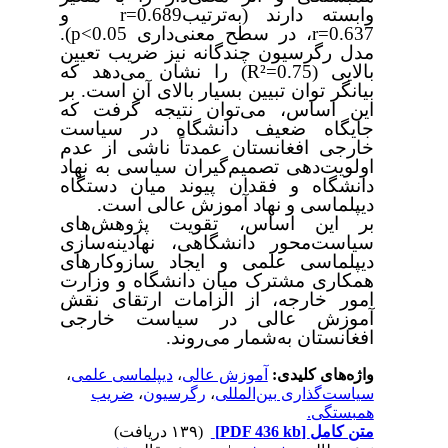
وابسته دارند (به‌ترتیب
r=0.689
و
r=0.637
، در سطح معنی‌داری
p<0.05
)
.
مدل رگرسیون چندگانه نیز ضریب تعیین
بالایی
(R²=0.75)
را نشان می‌دهد که
بیانگر توان تبیین بسیار بالای آن است. بر
این اساس، می‌توان نتیجه گرفت که
جایگاه ضعیف دانشگاه در سیاست
خارجی افغانستان عمدتاً ناشی از عدم
اولویت‌دهی تصمیم‌گیران سیاسی به نهاد
دانشگاه و فقدان پیوند میان دستگاه
دیپلماسی و نهاد آموزش عالی است
.
بر این اساس، تقویت پژوهش‌های
سیاست‌محور دانشگاهی، نهادینه‌سازی
دیپلماسی علمی و ایجاد سازوکارهای
همکاری مشترک میان دانشگاه و وزارت
امور خارجه، از الزامات ارتقای نقش
آموزش عالی در سیاست خارجی
افغانستان به‌شمار می‌روند
.
واژه‌های کلیدی:
آموزش عالی
،
دیپلماسی علمی
،
سیاست‌گذاری بین‌المللی
،
رگرسیون
،
ضریب
همبستگی.
متن کامل
[PDF 436 kb]
(۱۳۹ دریافت)