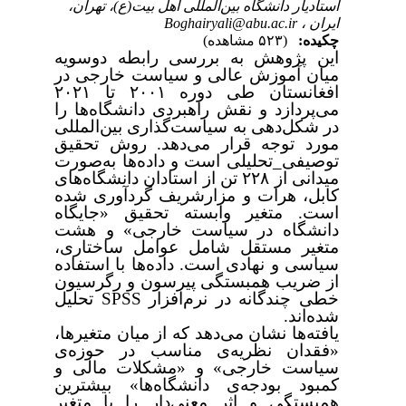
استادیار دانشگاه بین‌المللی اهل بیت(ع)، تهران،
ایران ،
Boghairyali@abu.ac.ir
چکیده:
(۵۲۳ مشاهده)
این پژوهش به بررسی رابطه دوسویه
میان آموزش عالی و سیاست خارجی در
افغانستان طی دوره‌
۲۰۰۱
تا
۲۰۲۱
می‌پردازد و نقش راهبردی دانشگاه‌ها را
در شکل‌دهی به سیاست‌گذاری بین‌المللی
مورد توجه قرار می‌دهد. روش تحقیق
توصیفی_تحلیلی است و داده‌ها به‌صورت
میدانی از
۲۲۸
تن از استادان دانشگاه‌های
کابل، هرات و مزارشریف گردآوری شده
است. متغیر وابسته تحقیق «جایگاه
دانشگاه در سیاست خارجی» و هشت
متغیر مستقل شامل عوامل ساختاری،
سیاسی و نهادی است. داده‌ها با استفاده
از ضریب همبستگی پیرسون و رگرسیون
خطی چندگانه در نرم‌افزار
SPSS
تحلیل
شده‌اند
.
یافته‌ها نشان می‌دهد که از میان متغیرها،
«فقدان نظریه‌ی مناسب در حوزه‌ی
سیاست خارجی» و «مشکلات مالی و
کمبود بودجه‌ی دانشگاه‌ها» بیشترین
همبستگی و اثر معنی‌دار را با متغیر