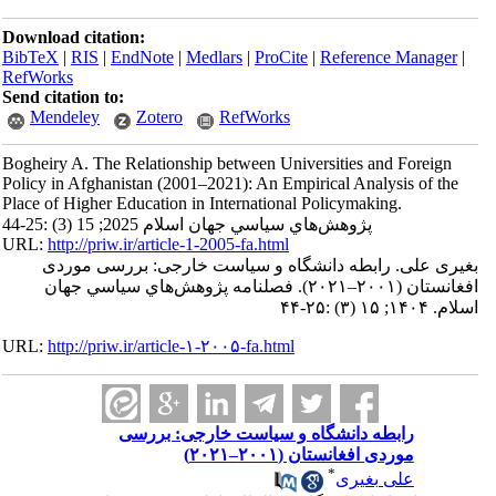
Download citation:
BibTeX
|
RIS
|
EndNote
|
Medlars
|
ProCite
|
Reference Manager
|
RefWorks
Send citation to:
Mendeley
Zotero
RefWorks
Bogheiry A. The Relationship between Universities and Foreign
Policy in Afghanistan (2001–2021): An Empirical Analysis of the
Place of Higher Education in International Policymaking.
پژوهش‌هاي سياسي جهان اسلام 2025; 15 (3) :25-44
URL:
http://priw.ir/article-1-2005-fa.html
بغیری علی. رابطه دانشگاه و سیاست خارجی: بررسی موردی
افغانستان (۲۰۰۱–۲۰۲۱). فصلنامه پژوهش‌هاي سياسي جهان
اسلام. ۱۴۰۴; ۱۵ (۳) :۲۵-۴۴
URL:
http://priw.ir/article-۱-۲۰۰۵-fa.html
رابطه دانشگاه و سیاست خارجی: بررسی
موردی افغانستان (۲۰۰۱–۲۰۲۱)
*
علی بغیری