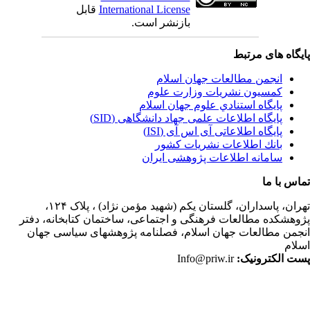
International License
قابل
بازنشر است.
یگاه های مرتبط
انجمن مطالعات جهان اسلام
کمسیون نشریات وزارت علوم
پايگاه استنادي علوم جهان اسلام
پایگاه اطلاعات علمی جهاد دانشگاهی (SID)
پایگاه اطلاعاتی آی اس آی (ISI)
بانك اطلاعات نشريات كشور
سامانه اطلاعات پژوهشی ایران
اس با ما
ران،
پاسداران، گلستان یکم (شهید مؤمن نژاد) ، پلاک ۱۲۴،
وهشکده مطالعات فرهنگی و اجتماعی، ساختمان کتابخانه، دفتر
جمن مطالعات جهان اسلام، فصلنامه پژوهشهای سیاسی جهان
لام
ت الکترونیک:
Info@priw.ir