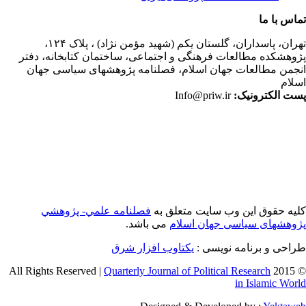
اس با ما
ران،
پاسداران، گلستان یکم (شهید مؤمن نژاد) ، پلاک ۱۲۴،
وهشکده مطالعات فرهنگی و اجتماعی، ساختمان کتابخانه، دفتر
جمن مطالعات جهان اسلام، فصلنامه پژوهشهای سیاسی جهان
لام
ت الکترونیک:
Info@priw.ir
یه حقوق این وب سایت متعلق به
فصلنامه علمي- پژوهشي
وهشهای سیاسی جهان اسلام
می باشد.
احی و برنامه نویسی :
یکتاوب افزار شرق
Quarterly Journal of Political Research
© 2015 
in Islamic Wor