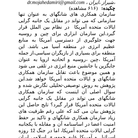
،شیراز ،ایران ،
dr.mojahedamiri@gmail.com
چکیده:
(۶۱۶ مشاهده)
سازمان همکاری های شانگهای به عنوان تنها
سازمانی که می تواند در مقابل یک جانبه گرایی
ایالات متحده آمریکا در نظام بین الملل قرار
گیرد.این سازمان ابزاری برای چین و روسیه
جهت جلوگیری از دسترسی آمریکا به منابع
عظیم انرژی در منطقه آسیا می باشد
.
این
منطقه برای بسیاری از بازیگران سیاسی،از جمله
آمریکا ،چین ،روسیه و اتحادیه اروپا به عنوان
جایگزین یا جانشین منبع انرژی در تلقی می شود
و همین موضوع باعث تقابل سازمان همکاری
شانگهای و ایالات متحده آمریکا خواهد شد.این
پژوهش به روش توصیفی-تحلیلی نگارش شده و
سوال اصلی آن اینست که سازمان همکاری
شانگهای می تواند در مقابل یک جانبه گرایی
ایالات متحده آمریکا قرار گیرد؟ تایج حاصل این
پژوهش بیان می کند که علی رغم ظرفیت های
زیاد سازمان همکاری شانگهای و تاکید بر حفظ
امنیت اعضا در اساسنامه آن و مقابله با یکجانبه
گرایی ایالات متحده آمریکا، اما در جنگ 12 روزه
اسرائیل و آمریکا علیه جمهوری اسلامی ایران