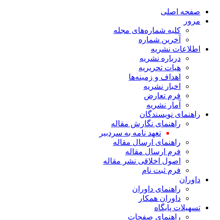
صفحه اصلی
مرور
کلیه شماره‌های مجله
آخرین شماره
اطلاعات نشریه
درباره نشریه
هیات تحریریه
اهداف و زمینه‌ها
اخبار نشریه
فرم تعارض
آمار نشریه
راهنمای نویسندگان
راهنمای نگارش مقاله
تعهد نامه به سردبیر
راهنمای ارسال مقاله
فرم ارسال مقاله
اصول اخلاقی نشر مقاله
فرم ثبت نام
داوران
راهنمای داوران
داوران همکار
تسهیلات پایگاه
راهنمای صفحات