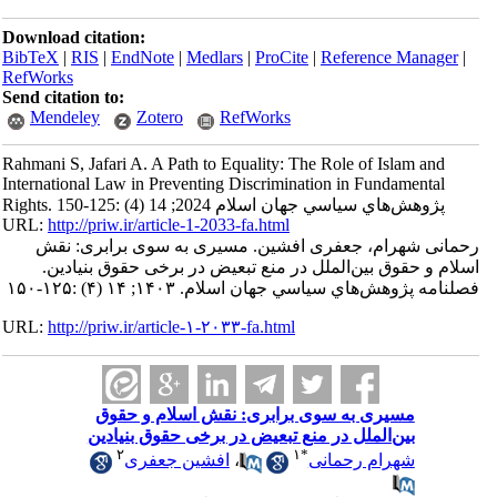
Download citation:
BibTeX
|
RIS
|
EndNote
|
Medlars
|
ProCite
|
Reference Manager
|
RefWorks
Send citation to:
Mendeley
Zotero
RefWorks
Rahmani S, Jafari A. A Path to Equality: The Role of Islam and
International Law in Preventing Discrimination in Fundamental
Rights. پژوهش‌هاي سياسي جهان اسلام 2024; 14 (4) :125-150
URL:
http://priw.ir/article-1-2033-fa.html
رحمانی شهرام، جعفری افشین. مسیری به سوی برابری: نقش
اسلام و حقوق بین‌الملل در منع تبعیض در برخی حقوق بنیادین.
فصلنامه پژوهش‌هاي سياسي جهان اسلام. ۱۴۰۳; ۱۴ (۴) :۱۲۵-۱۵۰
URL:
http://priw.ir/article-۱-۲۰۳۳-fa.html
مسیری به سوی برابری: نقش اسلام و حقوق
بین‌الملل در منع تبعیض در برخی حقوق بنیادین
۲
۱
*
شهرام رحمانی
،
افشین جعفری