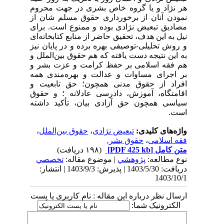
هر نژاد
و یا گروه خاص بشری در جهت محروم
نمودن آنان از برخورداری حقوق مسلم شان از
مصادیق تبعیض نژادی بوده و ممنوع است. برای
نیل به این
هدف، تحقیق حاضر از منابع کتابخانه‌ای
و روش تحلیلی-توصیفی بهره
برده و در پایان نیز
به این نتیجه دست یافته که هم حقوق بین‌الملل و
هم فقه اسلامی بر حفظ
کرامت و عزت بشر و
بر اجرای مساوات و عدالت و بهره‌مندی همه
افراد از حقوق مدنی همچون؛ حق تابعیت و
اقامتگاه، آموزش، دادرسی عادلانه ؛ و حقوق
سیاسی همچون حق آزادی بیان، تأکید داشته
است.
واژه‌های کلیدی:
تبعیض نژادی
،
حقوق بین‌الملل
،
فقه اسلامی
،
حقوق بشر.
متن کامل
[PDF 425 kb]
(۱۹۸ دریافت)
نوع مطالعه:
پژوهشي
| موضوع مقاله:
تخصصي
دریافت: 1403/5/30 | پذیرش: 1403/9/3 | انتشار:
1403/10/1
ارسال نظر درباره این مقاله : نام کاربری یا پست
الکترونیک شما: