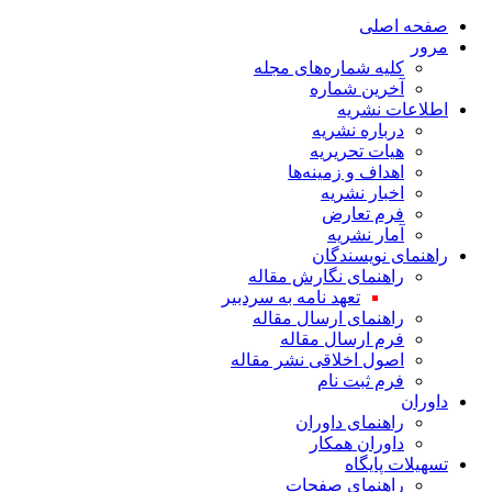
صفحه اصلی
مرور
کلیه شماره‌های مجله
آخرین شماره
اطلاعات نشریه
درباره نشریه
هیات تحریریه
اهداف و زمینه‌ها
اخبار نشریه
فرم تعارض
آمار نشریه
راهنمای نویسندگان
راهنمای نگارش مقاله
تعهد نامه به سردبیر
راهنمای ارسال مقاله
فرم ارسال مقاله
اصول اخلاقی نشر مقاله
فرم ثبت نام
داوران
راهنمای داوران
داوران همکار
تسهیلات پایگاه
راهنمای صفحات