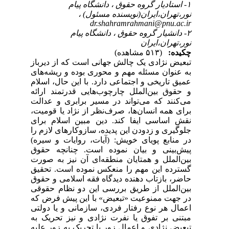
۱- استادیار گروه حقوق ، دانشگاه پیام
نور،تهران،ایران(نویسنده مسئول) ،
dr.shahramrahmani@pnu.ac.ir
۲- دانشیار گروه حقوق ، دانشگاه پیام
نور،تهران،ایران
چکیده:
(۵۱۳ مشاهده)
تبعیض نژادی یک چالش جهانی است که از دیرباز
به عنوان مسئله مهم و محوری بوده و ریشه‌های
عمیق تاریخی و اجتماعی دارد. با این حال، اسلام
و حقوق بین‌الملل چارچوب‌هایی قدرتمند ارائه
می‌کنند که می‌تواند در مسیر برابری و عدالت
برای همه انسان‌ها، صرف‌نظر از نژاد یا قومیت،
نقش اساسی ایفا کند. دین مبین اسلام برای
جلوگیری و زدودن این پدیده، سازوکارهای
لازم را
در منابع پویای خویش: (آیات، روایات و سیره)
پیش‌بینی و بیان نموده است. چنانچه حقوق
بین‌الملل و همتایان منطقه‌ای آن نیز به صورت
گسترده این مهم را منعکس نموده
است. تحقیق
حاضر، بازتاب دهنده دیدگاه فقه اسلامی و حقوق
بین‌الملل از طریق
بررسی این دو نظام حقوقی
در جهت ممنوعیت «تبعیض» با این پیش فرض که
اعمال هر نوع رفتار فردی، سازمانی و یا دولتی
مبتنی
بر تفوق یا نفرت نژادی و نیز تحریک به
تبعیض نژادی و اعمال زور یا تحریک به زور علیه